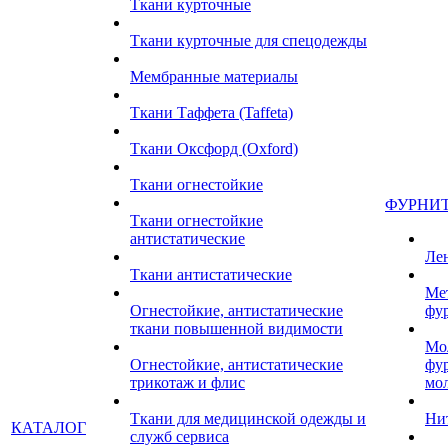
Ткани курточные
Ткани курточные для спецодежды
Мембранные материалы
Ткани Таффета (Taffeta)
Ткани Оксфорд (Oxford)
Ткани огнестойкие
ФУРНИ
Ткани огнестойкие
антистатические
Ле
Ткани антистатические
Ме
Огнестойкие, антистатические
фу
ткани повышенной видимости
Мо
Огнестойкие, антистатические
фу
трикотаж и флис
мо
Ткани для медицинской одежды и
Ни
КАТАЛОГ
служб сервиса