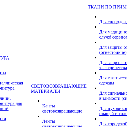
ТКАНИ ПО ПРИ
Для спецоде
Для медицинс
служб сервис
Для защиты о
(огнестойкие)
ТУРА
Для защиты от
электричества
нты
Для тактичес
таллическая
одежды
СВЕТОВОЗВРАЩАЮЩИЕ
рнитура
МАТЕРИАЛЫ
Для сигнальн
лнии,
видимости (с
рнитура для
Канты
лний
Для пуховиков
световозвращающие
плащей и гол
тки
Ленты
Для городской
световозвращающие