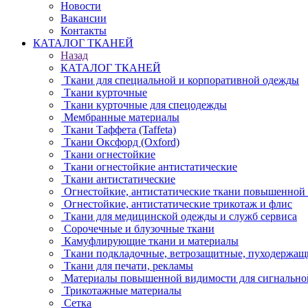
Новости
Вакансии
Контакты
КАТАЛОГ ТКАНЕЙ
Назад
КАТАЛОГ ТКАНЕЙ
Ткани для специальной и корпоративной одежды
Ткани курточные
Ткани курточные для спецодежды
Мембранные материалы
Ткани Таффета (Taffeta)
Ткани Оксфорд (Oxford)
Ткани огнестойкие
Ткани огнестойкие антистатические
Ткани антистатические
Огнестойкие, антистатические ткани повышенной
Огнестойкие, антистатические трикотаж и флис
Ткани для медицинской одежды и служб сервиса
Сорочечные и блузочные ткани
Камуфлирующие ткани и материалы
Ткани подкладочные, ветрозащитные, пуходержащ
Ткани для печати, рекламы
Материалы повышенной видимости для сигнально
Трикотажные материалы
Сетка