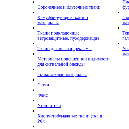
Пл
Сорочечные и блузочные ткани
фу
Камуфлирующие ткани и
Пр
материалы
ма
Ткани подкладочные,
Те
ветрозащитные, пуходержащие
гал
Ткани для печати, рекламы
Уп
ма
Материалы повышенной видимости
для сигнальной одежды
Трикотажные материалы
Сетка
Флис
Утеплители
Хлопчатобумажные ткани (ткани
РФ)