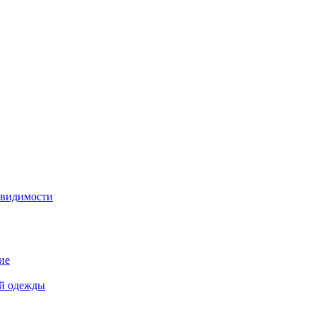
 видимости
ие
й одежды