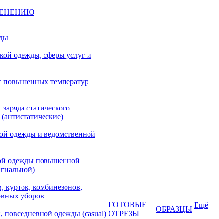
МЕНЕНИЮ
жды
кой одежды, сферы услуг и
а
т повышенных температур
 заряда статического
 (антистатические)
кой одежды и ведомственной
ой одежды повышенной
игнальной)
, курток, комбинезонов,
овных уборов
ГОТОВЫЕ
Ещё
ОБРАЗЦЫ
, повседневной одежды (casual)
ОТРЕЗЫ