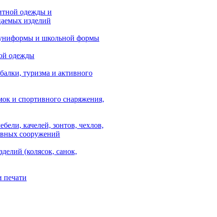
итной одежды и
аемых изделий
 униформы и школьной формы
ой одежды
балки, туризма и активного
мок и спортивного снаряжения,
ебели, качелей, зонтов, чехлов,
ывных сооружений
зделий (колясок, санок,
и печати