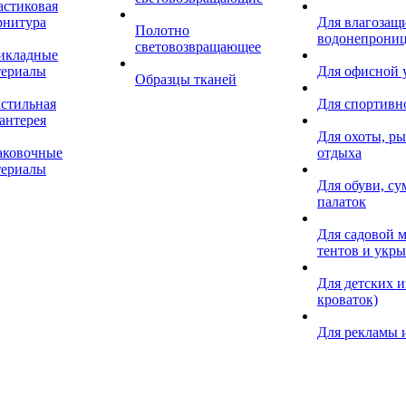
астиковая
рнитура
Для влагозащ
Полотно
водонепрониц
световозвращающее
икладные
териалы
Для офисной
Образцы тканей
кстильная
Для спортивн
антерея
Для охоты, ры
аковочные
отдыха
териалы
Для обуви, су
палаток
Для садовой м
тентов и укр
Для детских и
кроваток)
Для рекламы 