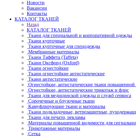
Новости
Вакансии
Контакты
КАТАЛОГ ТКАНЕЙ
Назад
КАТАЛОГ ТКАНЕЙ
Ткани для специальной и корпоративной одежды
Ткани курточные
Ткани курточные для спецодежды
Мембранные материалы
Ткани Таффета (Taffeta)
Ткани Оксфорд (Oxford)
Ткани огнестойкие
Ткани огнестойкие антистатические
Ткани антистатические
Огнестойкие, антистатические ткани повышенной
Огнестойкие, антистатические трикотаж и флис
Ткани для медицинской одежды и служб сервиса
Сорочечные и блузочные ткани
Камуфлирующие ткани и материалы
Ткани подкладочные, ветрозащитные, пуходержащ
Ткани для печати, рекламы
Материалы повышенной видимости для сигнально
Трикотажные материалы
Сетка