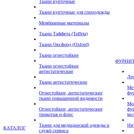
Ткани курточные
Ткани курточные для спецодежды
Мембранные материалы
Ткани Таффета (Taffeta)
Ткани Оксфорд (Oxford)
Ткани огнестойкие
ФУРНИ
Ткани огнестойкие
антистатические
Ле
Ткани антистатические
Ме
Огнестойкие, антистатические
фу
ткани повышенной видимости
Мо
Огнестойкие, антистатические
фу
трикотаж и флис
мо
Ткани для медицинской одежды и
Ни
КАТАЛОГ
служб сервиса