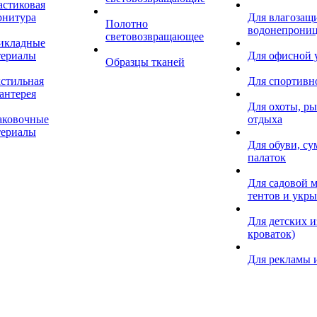
астиковая
рнитура
Для влагозащ
Полотно
водонепрониц
световозвращающее
икладные
териалы
Для офисной
Образцы тканей
кстильная
Для спортивн
антерея
Для охоты, ры
аковочные
отдыха
териалы
Для обуви, су
палаток
Для садовой м
тентов и укр
Для детских и
кроваток)
Для рекламы 