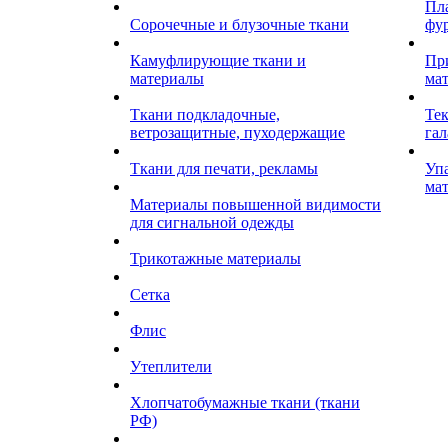
Пл
Сорочечные и блузочные ткани
фу
Камуфлирующие ткани и
Пр
материалы
ма
Ткани подкладочные,
Те
ветрозащитные, пуходержащие
гал
Ткани для печати, рекламы
Уп
ма
Материалы повышенной видимости
для сигнальной одежды
Трикотажные материалы
Сетка
Флис
Утеплители
Хлопчатобумажные ткани (ткани
РФ)