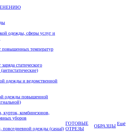
МЕНЕНИЮ
жды
кой одежды, сферы услуг и
а
т повышенных температур
 заряда статического
 (антистатические)
кой одежды и ведомственной
ой одежды повышенной
игнальной)
, курток, комбинезонов,
овных уборов
ГОТОВЫЕ
Ещё
ОБРАЗЦЫ
, повседневной одежды (casual)
ОТРЕЗЫ