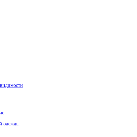
 видимости
ие
й одежды