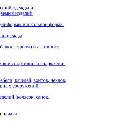
итной одежды и
аемых изделий
 униформы и школьной формы
ой одежды
балки, туризма и активного
мок и спортивного снаряжения,
ебели, качелей, зонтов, чехлов,
ывных сооружений
зделий (колясок, санок,
и печати