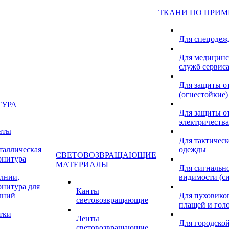
ТКАНИ ПО ПРИ
Для спецоде
Для медицинс
служб сервис
Для защиты о
(огнестойкие)
ТУРА
Для защиты от
электричества
нты
Для тактичес
таллическая
одежды
СВЕТОВОЗВРАЩАЮЩИЕ
рнитура
МАТЕРИАЛЫ
Для сигнальн
лнии,
видимости (с
рнитура для
Канты
лний
Для пуховиков
световозвращающие
плащей и гол
тки
Ленты
Для городской
световозвращающие