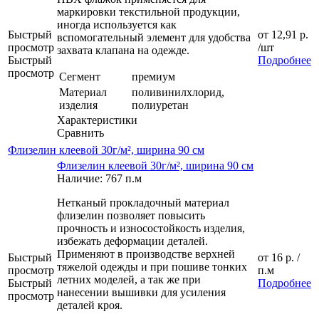
маркировки текстильной продукции,
иногда используется как
Быстрый
от
12,91 р.
вспомогательный элемент для удобства
просмотр
/шт
захвата клапана на одежде.
Быстрый
Подробнее
просмотр
Сегмент
премиум
Материал
поливинилхлорид,
изделия
полиуретан
Характеристики
Сравнить
Флизелин клеевой 30г/м², ширина 90 см
Флизелин клеевой 30г/м², ширина 90 см
Наличие: 767 п.м
Нетканый прокладочный материал
флизелин позволяет повысить
прочность и износостойкость изделия,
избежать деформации деталей.
Применяют в производстве верхней
Быстрый
от
16 р.
/
тяжелой одежды и при пошиве тонких
просмотр
п.м
летних моделей, а так же при
Быстрый
Подробнее
нанесении вышивки для усиления
просмотр
деталей кроя.