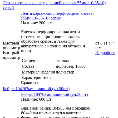
Лента корсажная с перфорацией клеевая 55мм (10-35-10)
серый
Лента корсажная с перфорацией клеевая
55мм (10-35-10) серый
Наличие: 200 п.м
Клеевая перфорированная лента
незаменима при пошиве поясов,
обработке срезов, а также для
Быстрый
от
8,11 р.
/
аккуратного выполнения обтачек и
просмотр
п.м
шлиц.
Быстрый
Подробнее
просмотр
Сегмент
эконом
Состав
полиэстер 100%
Материал изделия
полиэстер
Характеристики
Сравнить
Бейдж 104*63мм вшивной (уп.50шт)
Бейдж 104*63мм вшивной (уп.50шт)
Наличие: 600 шт
Вшивной бейдж 104х63 мм с окошком
80х40 мм применяется в качестве
функционального декора спецодежды,