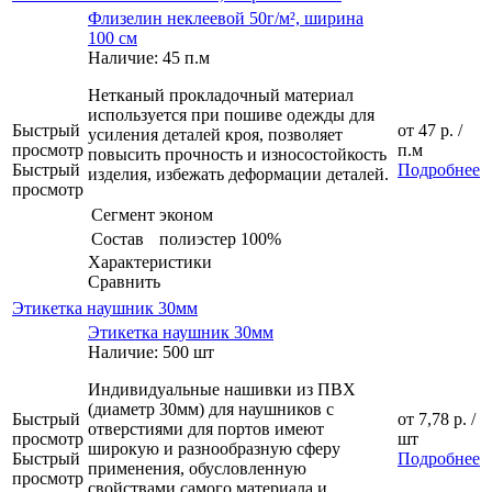
Флизелин неклеевой 50г/м², ширина
100 см
Наличие: 45 п.м
Нетканый прокладочный материал
используется при пошиве одежды для
Быстрый
от
47 р.
/
усиления деталей кроя, позволяет
просмотр
п.м
повысить прочность и износостойкость
Быстрый
Подробнее
изделия, избежать деформации деталей.
просмотр
Сегмент
эконом
Состав
полиэстер 100%
Характеристики
Сравнить
Этикетка наушник 30мм
Этикетка наушник 30мм
Наличие: 500 шт
Индивидуальные нашивки из ПВХ
(диаметр 30мм) для наушников с
Быстрый
от
7,78 р.
/
отверстиями для портов имеют
просмотр
шт
широкую и разнообразную сферу
Быстрый
Подробнее
применения, обусловленную
просмотр
свойствами самого материала и