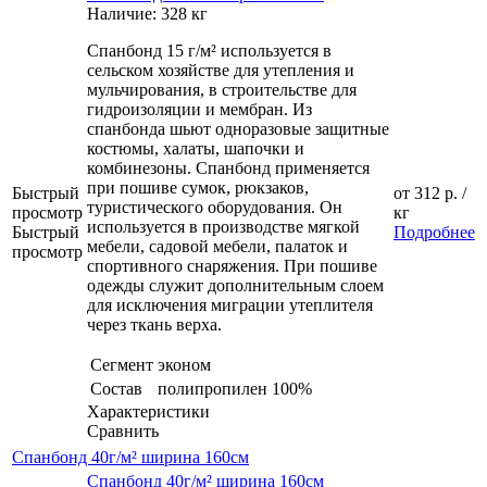
Наличие: 328 кг
Спанбонд 15 г/м² используется в
сельском хозяйстве для утепления и
мульчирования, в строительстве для
гидроизоляции и мембран. Из
спанбонда шьют одноразовые защитные
костюмы, халаты, шапочки и
комбинезоны. Спанбонд применяется
при пошиве сумок, рюкзаков,
Быстрый
от
312 р.
/
туристического оборудования. Он
просмотр
кг
используется в производстве мягкой
Быстрый
Подробнее
мебели, садовой мебели, палаток и
просмотр
спортивного снаряжения. При пошиве
одежды служит дополнительным слоем
для исключения миграции утеплителя
через ткань верха.
Сегмент
эконом
Состав
полипропилен 100%
Характеристики
Сравнить
Спанбонд 40г/м² ширина 160см
Спанбонд 40г/м² ширина 160см