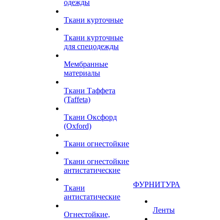
одежды
Ткани курточные
Ткани курточные
для спецодежды
Мембранные
материалы
Ткани Таффета
(Taffeta)
Ткани Оксфорд
(Oxford)
Ткани огнестойкие
Ткани огнестойкие
антистатические
ФУРНИТУРА
Ткани
антистатические
Ленты
Огнестойкие,