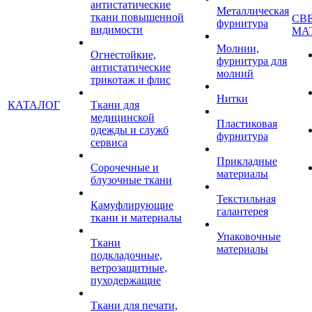
антистатические
Металлическая
ткани повышенной
СВ
фурнитура
видимости
МА
Молнии,
Огнестойкие,
фурнитура для
антистатические
молний
трикотаж и флис
Нитки
КАТАЛОГ
Ткани для
медицинской
Пластиковая
одежды и служб
фурнитура
сервиса
Прикладные
Сорочечные и
материалы
блузочные ткани
Текстильная
Камуфлирующие
галантерея
ткани и материалы
Упаковочные
Ткани
материалы
подкладочные,
ветрозащитные,
пуходержащие
Ткани для печати,