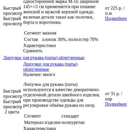
односторонний марка М-1Е шириной
145+/-5 см применяется при пошиве
Быстрый
от
225 р.
/
женской и мужсой верхней одежде,
просмотр
п.м
включая детали такие как полочки,
Быстрый
Подробнее
борта и воротники.
просмотр
Сегмент
эконом
Состав
хлопок 30%, полиэстер 70%
Характеристики
Сравнить
Липучки для рукава (паты) облегченные
Липучки для рукава (паты)
облегченные
Наличие: много
Липучки для рукава (паты)
используются в качестве декоративно-
Быстрый
от
31 р.
/
отделочной детали швейного изделия,
просмотр
пар
при производстве одежды для
Быстрый
Подробнее
регулировки объёма рукава по низу.
просмотр
2 цвета
Сегмент
стандарт
Материал изделия
полиуретан
Характеристики