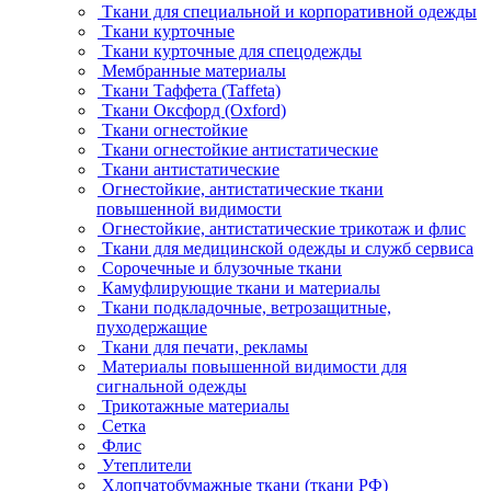
Ткани для специальной и корпоративной одежды
Ткани курточные
Ткани курточные для спецодежды
Мембранные материалы
Ткани Таффета (Taffeta)
Ткани Оксфорд (Oxford)
Ткани огнестойкие
Ткани огнестойкие антистатические
Ткани антистатические
Огнестойкие, антистатические ткани
повышенной видимости
Огнестойкие, антистатические трикотаж и флис
Ткани для медицинской одежды и служб сервиса
Сорочечные и блузочные ткани
Камуфлирующие ткани и материалы
Ткани подкладочные, ветрозащитные,
пуходержащие
Ткани для печати, рекламы
Материалы повышенной видимости для
сигнальной одежды
Трикотажные материалы
Сетка
Флис
Утеплители
Хлопчатобумажные ткани (ткани РФ)