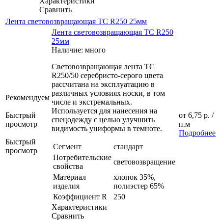
Характеристики
Сравнить
Лента световозвращающая ТС R250 25мм
Лента световозвращающая ТС R250
25мм
Наличие: много
Световозвращающая лента TC
R250/50 серебристо-серого цвета
рассчитана на эксплуатацию в
различных условиях носки, в том
Рекомендуем
числе и экстремальных.
Используется для нанесения на
Быстрый
от
6,75 р.
/
спецодежду с целью улучшить
просмотр
п.м
видимость униформы в темноте.
Подробнее
Быстрый
Сегмент
стандарт
просмотр
Потребительские
световозвращение
свойства
Материал
хлопок 35%,
изделия
полиэстер 65%
Коэффициент R
250
Характеристики
Сравнить