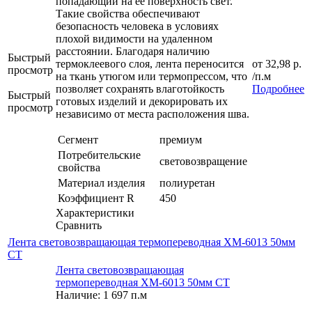
попадающий на её поверхность свет.
Такие свойства обеспечивают
безопасность человека в условиях
плохой видимости на удаленном
расстоянии. Благодаря наличию
Быстрый
термоклеевого слоя, лента переносится
от
32,98 р.
просмотр
на ткань утюгом или термопрессом, что
/п.м
позволяет сохранять влаготойкость
Подробнее
Быстрый
готовых изделий и декорировать их
просмотр
независимо от места расположения шва.
Сегмент
премиум
Потребительские
световозвращение
свойства
Материал изделия
полиуретан
Коэффициент R
450
Характеристики
Сравнить
Лента световозвращающая термопереводная ХМ-6013 50мм
СТ
Лента световозвращающая
термопереводная ХМ-6013 50мм СТ
Наличие: 1 697 п.м