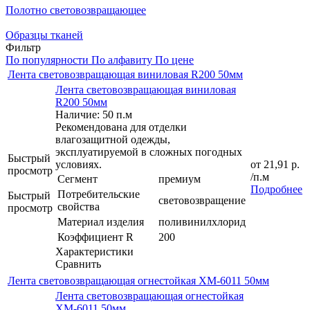
Полотно световозвращающее
Образцы тканей
Фильтр
По популярности
По алфавиту
По цене
Лента световозвращающая виниловая R200 50мм
Лента световозвращающая виниловая
R200 50мм
Наличие: 50 п.м
Рекомендована для отделки
влагозащитной одежды,
эксплуатируемой в сложных погодных
Быстрый
условиях.
от
21,91 р.
просмотр
/п.м
Сегмент
премиум
Подробнее
Потребительские
Быстрый
световозвращение
свойства
просмотр
Материал изделия
поливинилхлорид
Коэффициент R
200
Характеристики
Сравнить
Лента световозвращающая огнестойкая XM-6011 50мм
Лента световозвращающая огнестойкая
XM-6011 50мм