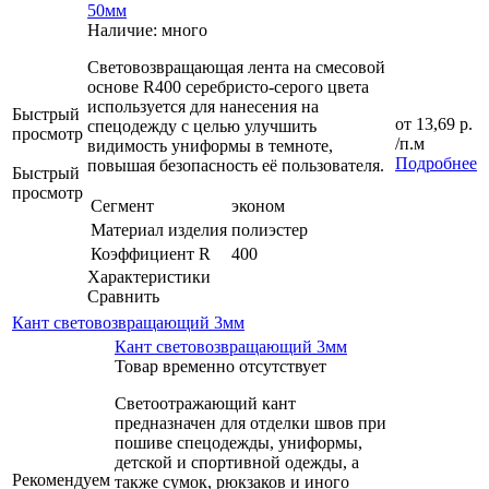
50мм
Наличие: много
Световозвращающая лента на смесовой
основе R400 серебристо-серого цвета
используется для нанесения на
Быстрый
от
13,69 р.
спецодежду с целью улучшить
просмотр
/п.м
видимость униформы в темноте,
Подробнее
повышая безопасность её пользователя.
Быстрый
просмотр
Сегмент
эконом
Материал изделия
полиэстер
Коэффициент R
400
Характеристики
Сравнить
Кант световозвращающий 3мм
Кант световозвращающий 3мм
Товар временно отсутствует
Светоотражающий кант
предназначен для отделки швов при
пошиве спецодежды, униформы,
детской и спортивной одежды, а
Рекомендуем
также сумок, рюкзаков и иного