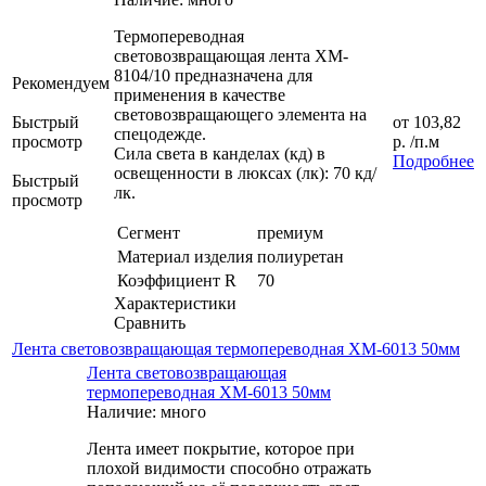
Термопереводная
световозвращающая лента XM-
8104/10 предназначена для
Рекомендуем
применения в качестве
световозвращающего элемента на
Быстрый
от
103,82
спецодежде.
просмотр
р.
/п.м
Сила света в канделах (кд) в
Подробнее
освещенности в люксах (лк): 70 кд/
Быстрый
лк.
просмотр
Сегмент
премиум
Материал изделия
полиуретан
Коэффициент R
70
Характеристики
Сравнить
Лента световозвращающая термопереводная ХМ-6013 50мм
Лента световозвращающая
термопереводная ХМ-6013 50мм
Наличие: много
Лента имеет покрытие, которое при
плохой видимости способно отражать