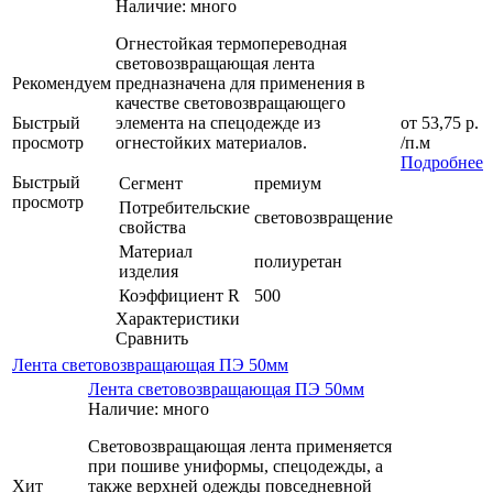
Наличие: много
Огнестойкая термопереводная
световозвращающая лента
Рекомендуем
предназначена для применения в
качестве световозвращающего
Быстрый
элемента на спецодежде из
от
53,75 р.
просмотр
огнестойких материалов.
/п.м
Подробнее
Быстрый
Сегмент
премиум
просмотр
Потребительские
световозвращение
свойства
Материал
полиуретан
изделия
Коэффициент R
500
Характеристики
Сравнить
Лента световозвращающая ПЭ 50мм
Лента световозвращающая ПЭ 50мм
Наличие: много
Световозвращающая лента применяется
при пошиве униформы, спецодежды, а
Хит
также верхней одежды повседневной