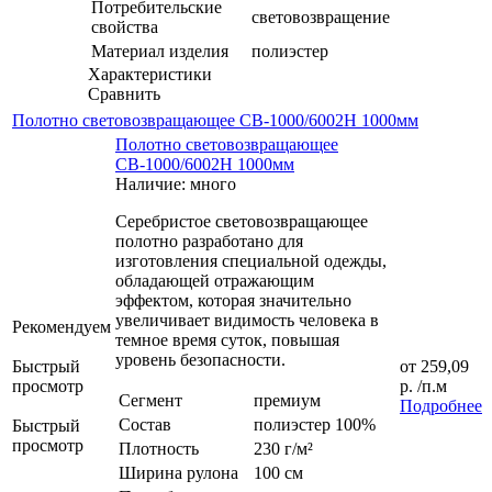
Потребительские
световозвращение
свойства
Материал изделия
полиэстер
Характеристики
Сравнить
Полотно световозвращающее СВ-1000/6002H 1000мм
Полотно световозвращающее
СВ-1000/6002H 1000мм
Наличие: много
Серебристое световозвращающее
полотно разработано для
изготовления специальной одежды,
обладающей отражающим
эффектом, которая значительно
увеличивает видимость человека в
Рекомендуем
темное время суток, повышая
уровень безопасности.
Быстрый
от
259,09
просмотр
р.
/п.м
Сегмент
премиум
Подробнее
Состав
полиэстер 100%
Быстрый
просмотр
Плотность
230 г/м²
Ширина рулона
100 см