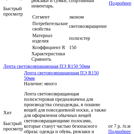
рюкзаки и сумки, спортивный
Подробнее
инвентарь.
Быстрый
просмотр
Сегмент
эконом
Потребительские
световозвращение
свойства
Материал
полиэстер
изделия
Коэффициент R
150
Характеристики
Сравнить
Лента световозвращающая ПЭ R150 50мм
Лента световозвращающая ПЭ R150
50мм
Наличие: много
Лента световозвращающая
полиэстеровая предназначена для
производства спецодежды, в пошиве
вещей для повседневной носки, а также
Хит
для оформления обычных вещей
световозвращающими полосами,
Быстрый
которые станут частью безопасного
от
7 р.
/п.м
просмотр
образа: одежда и обувь, рюкзаки и
Подробнее