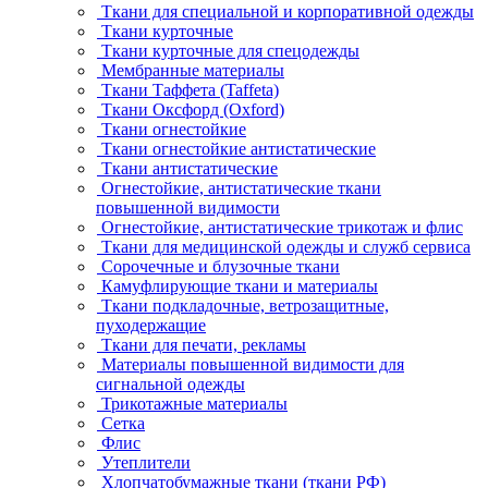
Ткани для специальной и корпоративной одежды
Ткани курточные
Ткани курточные для спецодежды
Мембранные материалы
Ткани Таффета (Taffeta)
Ткани Оксфорд (Oxford)
Ткани огнестойкие
Ткани огнестойкие антистатические
Ткани антистатические
Огнестойкие, антистатические ткани
повышенной видимости
Огнестойкие, антистатические трикотаж и флис
Ткани для медицинской одежды и служб сервиса
Сорочечные и блузочные ткани
Камуфлирующие ткани и материалы
Ткани подкладочные, ветрозащитные,
пуходержащие
Ткани для печати, рекламы
Материалы повышенной видимости для
сигнальной одежды
Трикотажные материалы
Сетка
Флис
Утеплители
Хлопчатобумажные ткани (ткани РФ)