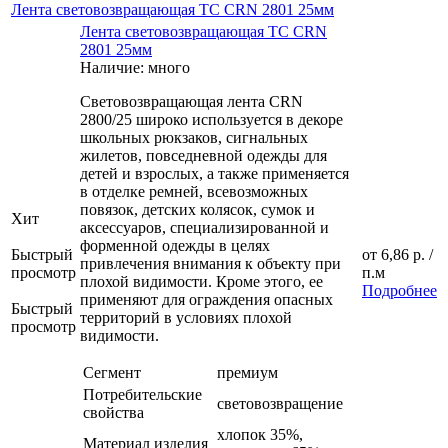
Лента световозвращающая ТС CRN 2801 25мм
Лента световозвращающая ТС CRN
2801 25мм
Наличие: много
Световозвращающая лента CRN
2800/25 широко используется в декоре
школьных рюкзаков, сигнальных
жилетов, повседневной одежды для
детей и взрослых, а также применяется
в отделке ремней, всевозможных
повязок, детских колясок, сумок и
Хит
аксессуаров, специализированной и
форменной одежды в целях
Быстрый
от
6,86 р.
/
привлечения внимания к объекту при
просмотр
п.м
плохой видимости. Кроме этого, ее
Подробнее
применяют для ограждения опасных
Быстрый
территорий в условиях плохой
просмотр
видимости.
Сегмент
премиум
Потребительские
световозвращение
свойства
хлопок 35%,
Материал изделия