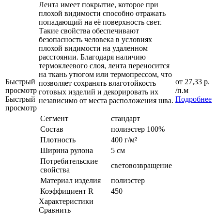
Лента имеет покрытие, которое при
плохой видимости способно отражать
попадающий на её поверхность свет.
Такие свойства обеспечивают
безопасность человека в условиях
плохой видимости на удаленном
расстоянии. Благодаря наличию
термоклеевого слоя, лента переносится
на ткань утюгом или термопрессом, что
Быстрый
от
27,33 р.
позволяет сохранять влаготойкость
просмотр
/п.м
готовых изделий и декорировать их
Быстрый
Подробнее
независимо от места расположения шва.
просмотр
Сегмент
стандарт
Состав
полиэстер 100%
Плотность
400 г/м²
Ширина рулона
5 см
Потребительские
световозвращение
свойства
Материал изделия
полиэстер
Коэффициент R
450
Характеристики
Сравнить