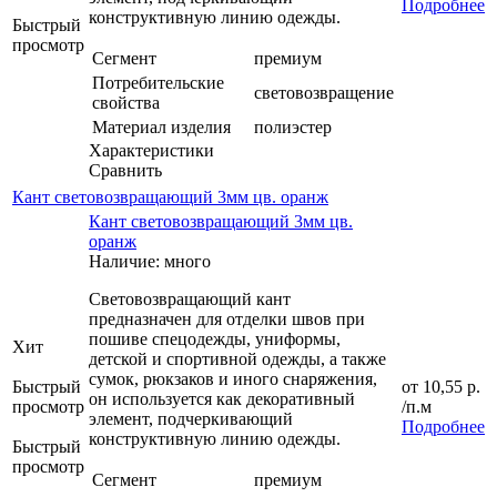
Подробнее
конструктивную линию одежды.
Быстрый
просмотр
Сегмент
премиум
Потребительские
световозвращение
свойства
Материал изделия
полиэстер
Характеристики
Сравнить
Кант световозвращающий 3мм цв. оранж
Кант световозвращающий 3мм цв.
оранж
Наличие: много
Световозвращающий кант
предназначен для отделки швов при
пошиве спецодежды, униформы,
Хит
детской и спортивной одежды, а также
сумок, рюкзаков и иного снаряжения,
Быстрый
от
10,55 р.
он используется как декоративный
просмотр
/п.м
элемент, подчеркивающий
Подробнее
конструктивную линию одежды.
Быстрый
просмотр
Сегмент
премиум