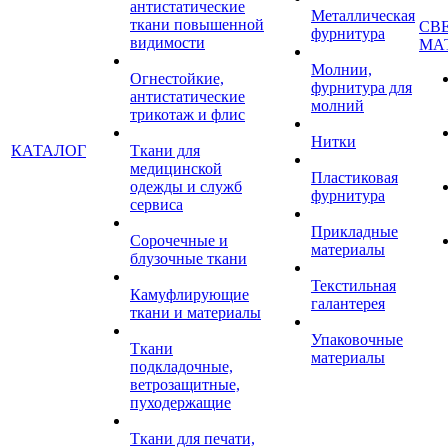
антистатические
Металлическая
ткани повышенной
СВ
фурнитура
видимости
МА
Молнии,
Огнестойкие,
фурнитура для
антистатические
молний
трикотаж и флис
Нитки
КАТАЛОГ
Ткани для
медицинской
Пластиковая
одежды и служб
фурнитура
сервиса
Прикладные
Сорочечные и
материалы
блузочные ткани
Текстильная
Камуфлирующие
галантерея
ткани и материалы
Упаковочные
Ткани
материалы
подкладочные,
ветрозащитные,
пуходержащие
Ткани для печати,