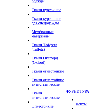
одежды
Ткани курточные
Ткани курточные
для спецодежды
Мембранные
материалы
Ткани Таффета
(Taffeta)
Ткани Оксфорд
(Oxford)
Ткани огнестойкие
Ткани огнестойкие
антистатические
ФУРНИТУРА
Ткани
антистатические
Ленты
Огнестойкие,