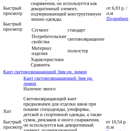
снаряжения, он используется как
Быстрый
от
6,93 р.
/
декоративный элемент,
просмотр
п.м
подчеркивающий конструктивную
Подробнее
линию одежды.
Быстрый
просмотр
Сегмент
стандарт
Потребительские
световозвращение
свойства
Материал
полиэстер
изделия
Характеристики
Сравнить
Кант световозвращающий 3мм цв. лимон
Кант световозвращающий 3мм цв.
лимон
Наличие: много
Световозвращающий кант
предназначен для отделки швов при
пошиве спецодежды, униформы,
Хит
детской и спортивной одежды, а также
сумок, рюкзаков и иного снаряжения,
Быстрый
от
10,54 р.
он используется как декоративный
просмотр
/п.м
элемент, подчеркивающий