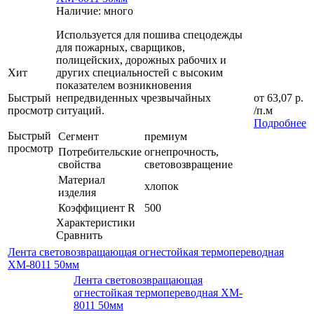
Наличие: много
Используется для пошива спецодежды
для пожарных, сварщиков,
полицейских, дорожных рабочих и
Хит
других специальностей с высоким
показателем возникновения
Быстрый
непредвиденных чрезвычайных
от
63,07 р.
просмотр
ситуаций.
/п.м
Подробнее
Быстрый
Сегмент
премиум
просмотр
Потребительские
огнепрочность,
свойства
световозвращение
Материал
хлопок
изделия
Коэффициент R
500
Характеристики
Сравнить
Лента световозвращающая огнестойкая термопереводная
XM-8011 50мм
Лента световозвращающая
огнестойкая термопереводная XM-
8011 50мм