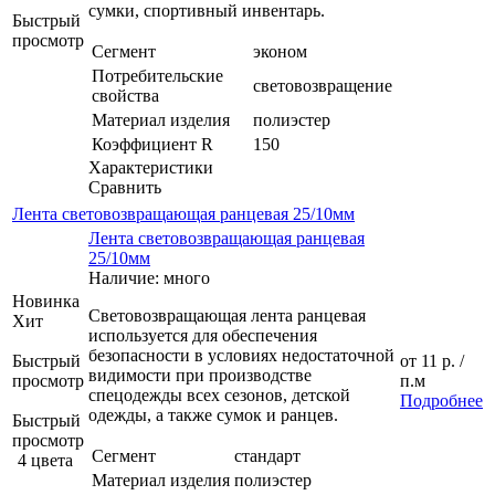
сумки, спортивный инвентарь.
Быстрый
просмотр
Сегмент
эконом
Потребительские
световозвращение
свойства
Материал изделия
полиэстер
Коэффициент R
150
Характеристики
Сравнить
Лента световозвращающая ранцевая 25/10мм
Лента световозвращающая ранцевая
25/10мм
Наличие: много
Новинка
Световозвращающая лента ранцевая
Хит
используется для обеспечения
безопасности в условиях недостаточной
Быстрый
от
11 р.
/
видимости при производстве
просмотр
п.м
спецодежды всех сезонов, детской
Подробнее
одежды, а также сумок и ранцев.
Быстрый
просмотр
Сегмент
стандарт
4 цвета
Материал изделия
полиэстер