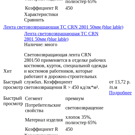
полиэстер 65%
Коэффициент R
450
Характеристики
Сравнить
Лента световозвращающая ТС CRN 2801 50мм (blue lable)
Лента световозвращающая ТС CRN
2801 50мм (blue lable)
Наличие: много
Световозвращающая лента CRN
2801/50 применяется в отделке рабочих
костюмов, курток, специальной одежды
Хит
и костюмов работников, которые
работают в дорожно-строительных
Быстрый
службах. Коэффициент
от
13,72 р.
просмотр
световозвращения R > 450 кд/лк*м².
/п.м
Подробнее
Быстрый
Сегмент
премиум
просмотр
Потребительские
световозвращение
свойства
хлопок 35%,
Материал изделия
полиэстер 65%
Коэффициент R
450