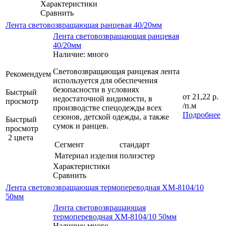
Характеристики
Сравнить
Лента световозвращающая ранцевая 40/20мм
Лента световозвращающая ранцевая
40/20мм
Наличие: много
Световозвращающая ранцевая лента
Рекомендуем
используется для обеспечения
безопасности в условиях
Быстрый
от
21,22 р.
недостаточной видимости, в
просмотр
/п.м
производстве спецодежды всех
Подробнее
сезонов, детской одежды, а также
Быстрый
сумок и ранцев.
просмотр
2 цвета
Сегмент
стандарт
Материал изделия
полиэстер
Характеристики
Сравнить
Лента световозвращающая термопереводная XM-8104/10
50мм
Лента световозвращающая
термопереводная XM-8104/10 50мм
Наличие: много