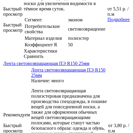
носки для увеличения видимости в
Быстрый
тёмное время суток.
от
5,51 р.
/
просмотр
п.м
Подробнее
Сегмент
эконом
Быстрый
Потребительские
световозвращение
просмотр
свойства
Материал изделия
полиэстер
Коэффициент R
50
Характеристики
Сравнить
Лента световозвращающая ПЭ R150 25мм
Лента световозвращающая ПЭ R150
25мм
Наличие: много
Лента световозвращающая
полиэстеровая предназначена для
производства спецодежды, в пошиве
вещей для повседневной носки, а
также для оформления обычных
Рекомендуем
вещей световозвращающими
полосами, которые станут частью
Быстрый
от
3,80 р.
/
безопасного образа: одежда и обувь,
просмотр
п.м