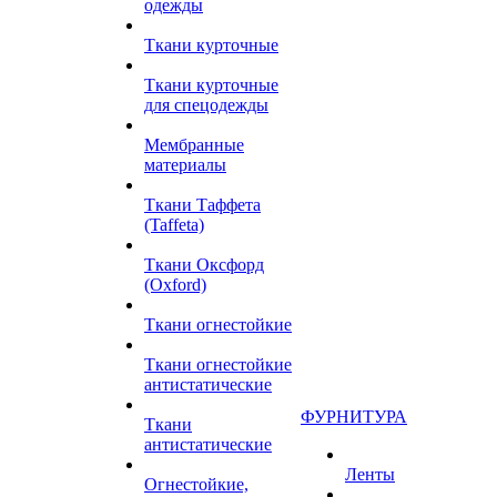
одежды
Ткани курточные
Ткани курточные
для спецодежды
Мембранные
материалы
Ткани Таффета
(Taffeta)
Ткани Оксфорд
(Oxford)
Ткани огнестойкие
Ткани огнестойкие
антистатические
ФУРНИТУРА
Ткани
антистатические
Ленты
Огнестойкие,