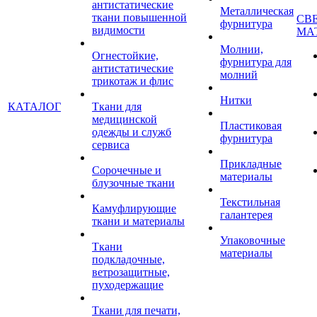
антистатические
Металлическая
ткани повышенной
СВ
фурнитура
видимости
МА
Молнии,
Огнестойкие,
фурнитура для
антистатические
молний
трикотаж и флис
Нитки
КАТАЛОГ
Ткани для
медицинской
Пластиковая
одежды и служб
фурнитура
сервиса
Прикладные
Сорочечные и
материалы
блузочные ткани
Текстильная
Камуфлирующие
галантерея
ткани и материалы
Упаковочные
Ткани
материалы
подкладочные,
ветрозащитные,
пуходержащие
Ткани для печати,