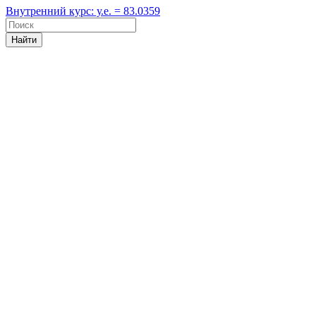
Внутренний курс: у.е. = 83.0359
Найти