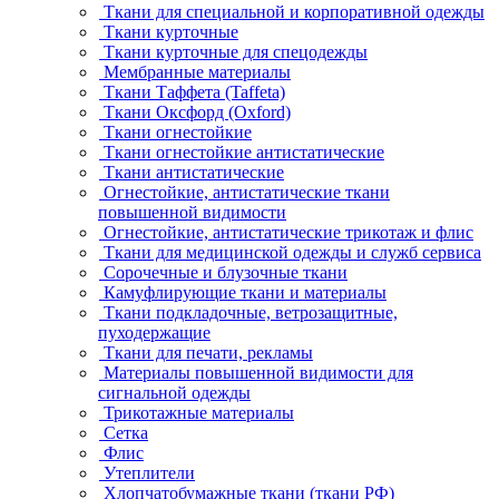
Ткани для специальной и корпоративной одежды
Ткани курточные
Ткани курточные для спецодежды
Мембранные материалы
Ткани Таффета (Taffeta)
Ткани Оксфорд (Oxford)
Ткани огнестойкие
Ткани огнестойкие антистатические
Ткани антистатические
Огнестойкие, антистатические ткани
повышенной видимости
Огнестойкие, антистатические трикотаж и флис
Ткани для медицинской одежды и служб сервиса
Сорочечные и блузочные ткани
Камуфлирующие ткани и материалы
Ткани подкладочные, ветрозащитные,
пуходержащие
Ткани для печати, рекламы
Материалы повышенной видимости для
сигнальной одежды
Трикотажные материалы
Сетка
Флис
Утеплители
Хлопчатобумажные ткани (ткани РФ)