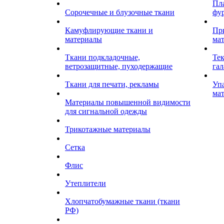
Пл
Сорочечные и блузочные ткани
фу
Камуфлирующие ткани и
Пр
материалы
ма
Ткани подкладочные,
Те
ветрозащитные, пуходержащие
гал
Ткани для печати, рекламы
Уп
ма
Материалы повышенной видимости
для сигнальной одежды
Трикотажные материалы
Сетка
Флис
Утеплители
Хлопчатобумажные ткани (ткани
РФ)