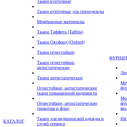
Ткани курточные
Ткани курточные для спецодежды
Мембранные материалы
Ткани Таффета (Taffeta)
Ткани Оксфорд (Oxford)
Ткани огнестойкие
ФУРНИ
Ткани огнестойкие
антистатические
Ле
Ткани антистатические
Ме
Огнестойкие, антистатические
фу
ткани повышенной видимости
Мо
Огнестойкие, антистатические
фу
трикотаж и флис
мо
Ткани для медицинской одежды и
Ни
КАТАЛОГ
служб сервиса