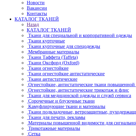
Новости
Вакансии
Контакты
КАТАЛОГ ТКАНЕЙ
Назад
КАТАЛОГ ТКАНЕЙ
Ткани для специальной и корпоративной одежды
Ткани курточные
Ткани курточные для спецодежды
Мембранные материалы
Ткани Таффета (Taffeta)
Ткани Оксфорд (Oxford)
Ткани огнестойкие
Ткани огнестойкие антистатические
Ткани антистатические
Огнестойкие, антистатические ткани повышенной
Огнестойкие, антистатические трикотаж и флис
Ткани для медицинской одежды и служб сервиса
Сорочечные и блузочные ткани
Камуфлирующие ткани и материалы
Ткани подкладочные, ветрозащитные, пуходержащ
Ткани для печати, рекламы
Материалы повышенной видимости для сигнально
Трикотажные материалы
Сетка