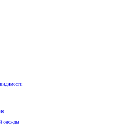
 видимости
ие
й одежды