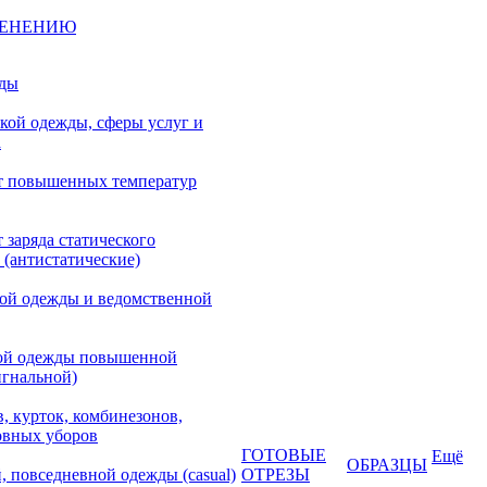
МЕНЕНИЮ
жды
кой одежды, сферы услуг и
а
т повышенных температур
 заряда статического
 (антистатические)
кой одежды и ведомственной
ой одежды повышенной
игнальной)
, курток, комбинезонов,
овных уборов
ГОТОВЫЕ
Ещё
ОБРАЗЦЫ
, повседневной одежды (casual)
ОТРЕЗЫ