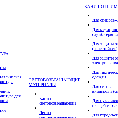
ТКАНИ ПО ПРИ
Для спецоде
Для медицинс
служб сервис
Для защиты о
(огнестойкие)
ТУРА
Для защиты от
электричества
нты
Для тактичес
таллическая
одежды
СВЕТОВОЗВРАЩАЮЩИЕ
рнитура
МАТЕРИАЛЫ
Для сигнальн
лнии,
видимости (с
рнитура для
Канты
лний
Для пуховиков
световозвращающие
плащей и гол
тки
Ленты
Для городской
световозвращающие