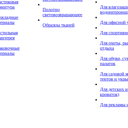
астиковая
рнитура
Для влагозащ
Полотно
водонепрониц
световозвращающее
икладные
териалы
Для офисной
Образцы тканей
кстильная
Для спортивн
антерея
Для охоты, ры
аковочные
отдыха
териалы
Для обуви, су
палаток
Для садовой м
тентов и укр
Для детских и
кроваток)
Для рекламы 