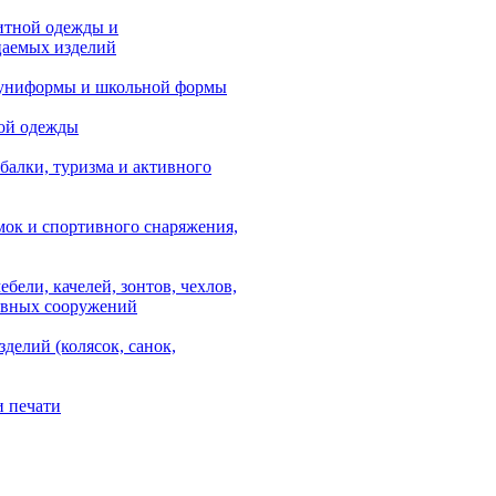
итной одежды и
аемых изделий
 униформы и школьной формы
ой одежды
балки, туризма и активного
мок и спортивного снаряжения,
ебели, качелей, зонтов, чехлов,
ывных сооружений
зделий (колясок, санок,
и печати