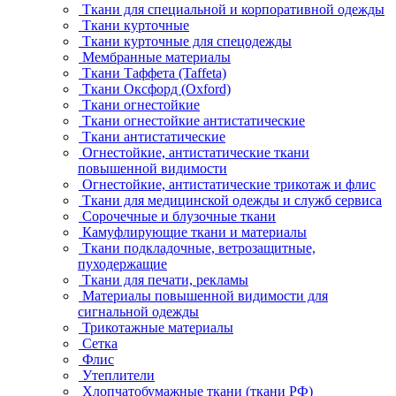
Ткани для специальной и корпоративной одежды
Ткани курточные
Ткани курточные для спецодежды
Мембранные материалы
Ткани Таффета (Taffeta)
Ткани Оксфорд (Oxford)
Ткани огнестойкие
Ткани огнестойкие антистатические
Ткани антистатические
Огнестойкие, антистатические ткани
повышенной видимости
Огнестойкие, антистатические трикотаж и флис
Ткани для медицинской одежды и служб сервиса
Сорочечные и блузочные ткани
Камуфлирующие ткани и материалы
Ткани подкладочные, ветрозащитные,
пуходержащие
Ткани для печати, рекламы
Материалы повышенной видимости для
сигнальной одежды
Трикотажные материалы
Сетка
Флис
Утеплители
Хлопчатобумажные ткани (ткани РФ)