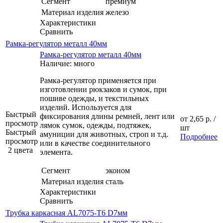
Сегмент
премиум
Материал изделия
железо
Характеристики
Сравнить
Рамка-регулятор металл 40мм
Рамка-регулятор металл 40мм
Наличие: много
Рамка-регулятор применяется при
изготовлении рюкзаков и сумок, при
пошиве одежды, и текстильных
изделий. Используется для
Быстрый
фиксирования длины ремней, лент или
от
2,65 р.
/
просмотр
лямок сумок, одежды, подтяжек,
шт
Быстрый
амуниции для животных, строп и т.д.
Подробнее
просмотр
или в качестве соединительного
2 цвета
элемента.
Сегмент
эконом
Материал изделия
сталь
Характеристики
Сравнить
Трубка каркасная AL7075-T6 D7мм