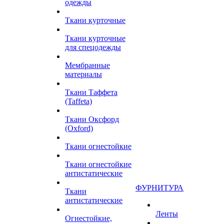
одежды
Ткани курточные
Ткани курточные
для спецодежды
Мембранные
материалы
Ткани Таффета
(Taffeta)
Ткани Оксфорд
(Oxford)
Ткани огнестойкие
Ткани огнестойкие
антистатические
ФУРНИТУРА
Ткани
антистатические
Ленты
Огнестойкие,