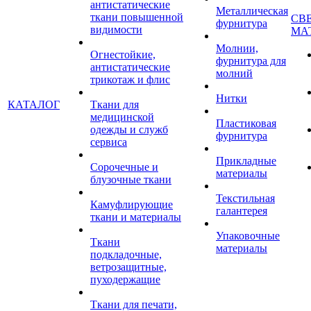
антистатические
Металлическая
ткани повышенной
СВ
фурнитура
видимости
МА
Молнии,
Огнестойкие,
фурнитура для
антистатические
молний
трикотаж и флис
Нитки
КАТАЛОГ
Ткани для
медицинской
Пластиковая
одежды и служб
фурнитура
сервиса
Прикладные
Сорочечные и
материалы
блузочные ткани
Текстильная
Камуфлирующие
галантерея
ткани и материалы
Упаковочные
Ткани
материалы
подкладочные,
ветрозащитные,
пуходержащие
Ткани для печати,