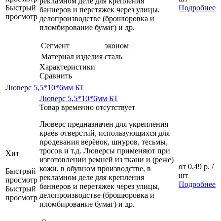
рекламном деле для крепления
Быстрый
Подробнее
баннеров и перетяжек через улицы,
просмотр
делопроизводстве (брошюровка и
пломбирование бумаг) и др.
Сегмент
эконом
Материал изделия
сталь
Характеристики
Сравнить
Люверс 5,5*10*6мм БТ
Люверс 5,5*10*6мм БТ
Товар временно отсутствует
Люверс предназначен для укрепления
краёв отверстий, использующихся для
продевания верёвок, шнуров, тесьмы,
тросов и т.д. Люверсы применяют при
Хит
изготовлении ремней из ткани и (реже)
от
0,49 р.
/
кожи, в обувном производстве, в
Быстрый
шт
рекламном деле для крепления
просмотр
Подробнее
баннеров и перетяжек через улицы,
Быстрый
делопроизводстве (брошюровка и
просмотр
пломбирование бумаг) и др.