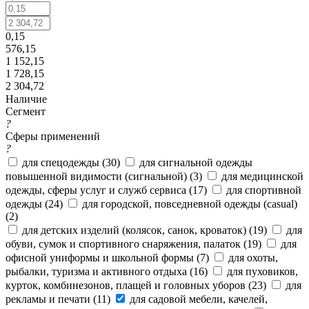
0,15
576,15
1 152,15
1 728,15
2 304,72
Наличие
Сегмент
?
Сферы применений
?
для спецодежды (
30
)
для сигнальной одежды
повышенной видимости (сигнальной) (
3
)
для медицинской
одежды, сферы услуг и служб сервиса (
17
)
для спортивной
одежды (
24
)
для городской, повседневной одежды (casual)
(
2
)
для детских изделий (колясок, санок, кроваток) (
19
)
для
обуви, сумок и спортивного снаряжения, палаток (
19
)
для
офисной униформы и школьной формы (
7
)
для охоты,
рыбалки, туризма и активного отдыха (
16
)
для пуховиков,
курток, комбинезонов, плащей и головных уборов (
23
)
для
рекламы и печати (
11
)
для садовой мебели, качелей,