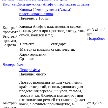
Кнопка 15мм пружина (Альфа) пластиковая шляпка
Кнопка 15мм пружина (Альфа)
пластиковая шляпка
Наличие: 2 160 шт
Кнопка Альфа с пластиковым верхом
Быстрый
от
3,41 р.
/
используется при производстве курток,
просмотр
шт
сумок, палаток и т.д.
Быстрый
Подробнее
просмотр
Сегмент
стандарт
2 цвета
Материал изделия
сталь, пластик
Характеристики
Сравнить
Люверс 4мм
Люверс 4мм
Наличие: много
Люверс предназначен для укрепления
краёв отверстий, использующихся для
продевания верёвок, шнуров, тесьмы,
тросов и т.д. Люверсы применяют при
изготовлении ремней из ткани и (реже)
Быстрый
от
0,23 р.
/
кожи, в обувном производстве, в
просмотр
шт