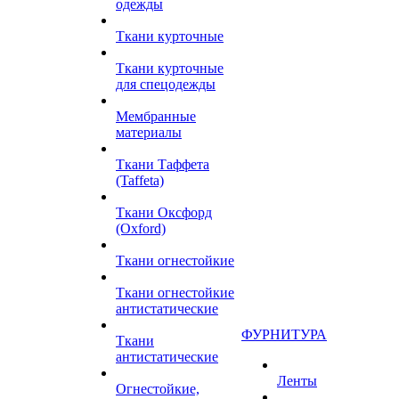
одежды
Ткани курточные
Ткани курточные
для спецодежды
Мембранные
материалы
Ткани Таффета
(Taffeta)
Ткани Оксфорд
(Oxford)
Ткани огнестойкие
Ткани огнестойкие
антистатические
ФУРНИТУРА
Ткани
антистатические
Ленты
Огнестойкие,