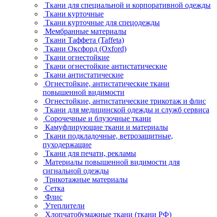
Ткани для специальной и корпоративной одежды
Ткани курточные
Ткани курточные для спецодежды
Мембранные материалы
Ткани Таффета (Taffeta)
Ткани Оксфорд (Oxford)
Ткани огнестойкие
Ткани огнестойкие антистатические
Ткани антистатические
Огнестойкие, антистатические ткани
повышенной видимости
Огнестойкие, антистатические трикотаж и флис
Ткани для медицинской одежды и служб сервиса
Сорочечные и блузочные ткани
Камуфлирующие ткани и материалы
Ткани подкладочные, ветрозащитные,
пуходержащие
Ткани для печати, рекламы
Материалы повышенной видимости для
сигнальной одежды
Трикотажные материалы
Сетка
Флис
Утеплители
Хлопчатобумажные ткани (ткани РФ)