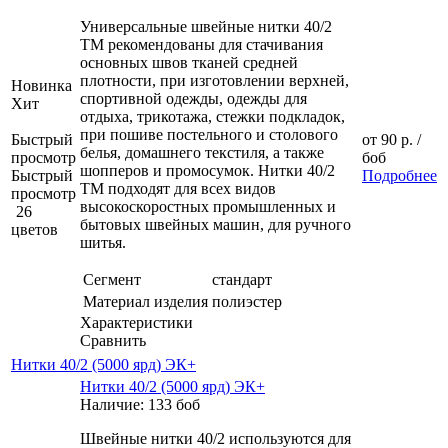
Универсальные швейные нитки 40/2
ТМ рекомендованы для стачивания
основных швов тканей средней
плотности, при изготовлении верхней,
Новинка
спортивной одежды, одежды для
Хит
отдыха, трикотажа, стежки подкладок,
при пошиве постельного и столового
Быстрый
от
90 р.
/
белья, домашнего текстиля, а также
просмотр
боб
шопперов и промосумок. Нитки 40/2
Быстрый
Подробнее
ТМ подходят для всех видов
просмотр
высокоскоростных промышленных и
26
бытовых швейных машин, для ручного
цветов
шитья.
Сегмент
стандарт
Материал изделия
полиэстер
Характеристики
Сравнить
Нитки 40/2 (5000 ярд) ЭК+
Нитки 40/2 (5000 ярд) ЭК+
Наличие: 133 боб
Швейные нитки 40/2 используются для