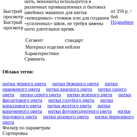
нить, мононить) используется в
различных промышленных и бытовых
Быстрый
от
359 р.
/
швейных машинах для шитья
просмотр
боб
«невидимых» стежков или для создания
Быстрый
Подробнее
«усиленных» швов, не требуя замены
просмотр
нити длительное время.
Сегмент
стандарт
Материал изделия
нейлон
Характеристики
Сравнить
Облако тегов:
нитки черного цвета
нитки бежевого цвета
нитки
оранжевого цвета
нитки красного цвета
нитки синего
цвета
нитки серого цвета
нитки зеленого цвета
нитки
фиолетового цвета
нитки голубого цвета
нитки
кораллового цвета
нитки желтого цвета
нитки
коричневого цвета
нитки флуоресцентного цвета
нитки
бордового цвета
нитки розового цвета
нитки бирюзового
цвета
Фильтр по параметрам
Сортировка