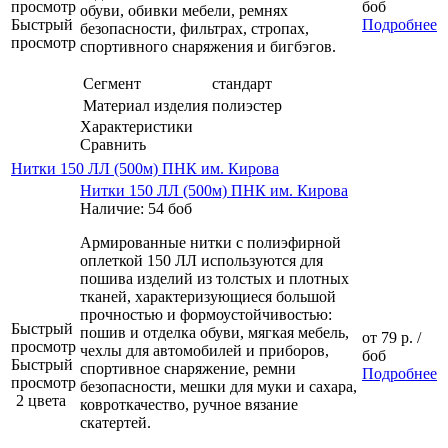
просмотр
боб
обуви, обивки мебели, ремнях
Быстрый
Подробнее
безопасности, фильтрах, стропах,
просмотр
спортивного снаряжения и бигбэгов.
Сегмент
стандарт
Материал изделия
полиэстер
Характеристики
Сравнить
Нитки 150 ЛЛ (500м) ПНК им. Кирова
Нитки 150 ЛЛ (500м) ПНК им. Кирова
Наличие: 54 боб
Армированные нитки с полиэфирной
оплеткой 150 ЛЛ используются для
пошива изделий из толстых и плотных
тканей, характеризующиеся большой
прочностью и формоустойчивостью:
Быстрый
пошив и отделка обуви, мягкая мебель,
от
79 р.
/
просмотр
чехлы для автомобилей и приборов,
боб
Быстрый
спортивное снаряжение, ремни
Подробнее
просмотр
безопасности, мешки для муки и сахара,
2 цвета
ковроткачество, ручное вязание
скатертей.