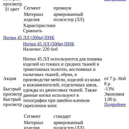
просмотр
Сегмент
премиум
31 цвет
Материал
армированный
изделия
полиэстер (ЛЛ)
Характеристики
Сравнить
Нитки 45 ЛЛ (200м) ПНК
Нитки 45 ЛЛ (200м) ПНК
Наличие: 220 боб
Нитки 45 ЛЛ используются для пошива
изделий из тонких и средних тканей и
трикотажных полотен, костюмных и
пальтовых тканей, обуви, в
Акция
от
7 р.
/боб
производстве мебели, изделий из кожи
8 р.
и кожзаменителей, отделочных швов,
Быстрый
-13%
одежды из джинсовых тканей. Также
просмотр
Экономия
данные нитки используют в
Быстрый
1,00 р.
типографии при швейно-клеевом
просмотр
Подробнее
скреплении книг.
Сегмент
стандарт
Материал
армированный
изделия
полиэстер (ЛЛ)