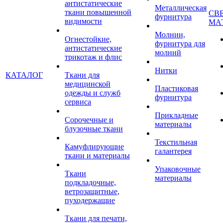
антистатические
Металлическая
ткани повышенной
СВ
фурнитура
видимости
МА
Молнии,
Огнестойкие,
фурнитура для
антистатические
молний
трикотаж и флис
Нитки
КАТАЛОГ
Ткани для
медицинской
Пластиковая
одежды и служб
фурнитура
сервиса
Прикладные
Сорочечные и
материалы
блузочные ткани
Текстильная
Камуфлирующие
галантерея
ткани и материалы
Упаковочные
Ткани
материалы
подкладочные,
ветрозащитные,
пуходержащие
Ткани для печати,