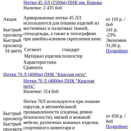
Нитки 45 ЛЛ (2500м) ПНК им. Кирова
Наличие: 2 435 боб
Армированные нитки 45 ЛЛ
Акция
от
110 р.
/
используются для пошива изделий из
боб
костюмных и пальтовых тканей,
Быстрый
141 р.
спецодежды, а также в типографиях
просмотр
-23%
при швейно-клеевом скреплении книг.
Быстрый
Экономия
просмотр
31,00 р.
Сегмент
стандарт
34 цвета
Подробнее
Материал изделия
полиэстер
Характеристики
Сравнить
Нитки 70 Л (4000м) ПНК "Красная нить"
Нитки 70 Л (4000м) ПНК "Красная
нить"
Наличие: 314 боб
Нитки 70Л используются при пошиве
парусов, в автомобильной
промышленности (сиденья, ремни
Быстрый
от
458 р.
/
безопасности), мягкой и кожаной
просмотр
боб
мебели, различных кожаных изделия,
Быстрый
Подробнее
спортивного инвентаря и
просмотр