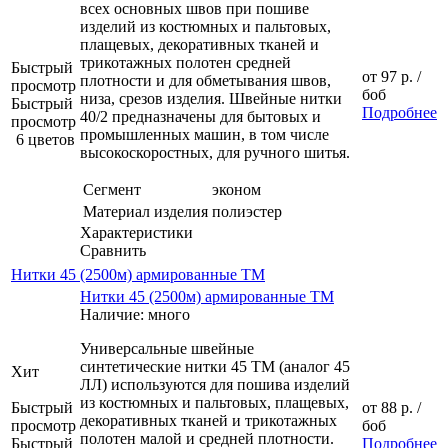
всех основных швов при пошиве
изделий из костюмных и пальтовых,
плащевых, декоративных тканей и
трикотажных полотен средней
Быстрый
от
97 р.
/
плотности и для обметывания швов,
просмотр
боб
низа, срезов изделия. Швейные нитки
Быстрый
Подробнее
40/2 предназначены для бытовых и
просмотр
промышленных машин, в том числе
6 цветов
высокоскоростных, для ручного шитья.
Сегмент
эконом
Материал изделия
полиэстер
Характеристики
Сравнить
Нитки 45 (2500м) армированные ТМ
Нитки 45 (2500м) армированные ТМ
Наличие: много
Универсальные швейные
синтетические нитки 45 ТМ (аналог 45
Хит
ЛЛ) используются для пошива изделий
из костюмных и пальтовых, плащевых,
Быстрый
от
88 р.
/
декоративных тканей и трикотажных
просмотр
боб
полотен малой и средней плотности.
Быстрый
Подробнее