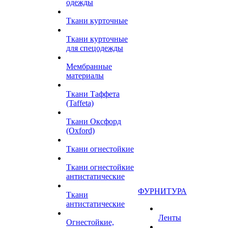
одежды
Ткани курточные
Ткани курточные
для спецодежды
Мембранные
материалы
Ткани Таффета
(Taffeta)
Ткани Оксфорд
(Oxford)
Ткани огнестойкие
Ткани огнестойкие
антистатические
ФУРНИТУРА
Ткани
антистатические
Ленты
Огнестойкие,