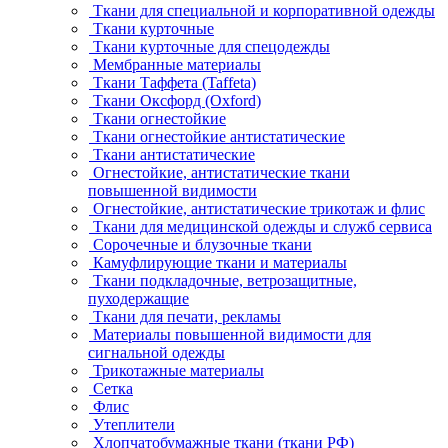
Ткани для специальной и корпоративной одежды
Ткани курточные
Ткани курточные для спецодежды
Мембранные материалы
Ткани Таффета (Taffeta)
Ткани Оксфорд (Oxford)
Ткани огнестойкие
Ткани огнестойкие антистатические
Ткани антистатические
Огнестойкие, антистатические ткани
повышенной видимости
Огнестойкие, антистатические трикотаж и флис
Ткани для медицинской одежды и служб сервиса
Сорочечные и блузочные ткани
Камуфлирующие ткани и материалы
Ткани подкладочные, ветрозащитные,
пуходержащие
Ткани для печати, рекламы
Материалы повышенной видимости для
сигнальной одежды
Трикотажные материалы
Сетка
Флис
Утеплители
Хлопчатобумажные ткани (ткани РФ)