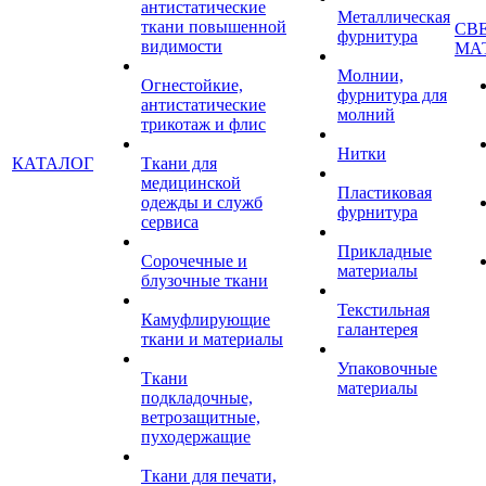
антистатические
Металлическая
ткани повышенной
СВ
фурнитура
видимости
МА
Молнии,
Огнестойкие,
фурнитура для
антистатические
молний
трикотаж и флис
Нитки
КАТАЛОГ
Ткани для
медицинской
Пластиковая
одежды и служб
фурнитура
сервиса
Прикладные
Сорочечные и
материалы
блузочные ткани
Текстильная
Камуфлирующие
галантерея
ткани и материалы
Упаковочные
Ткани
материалы
подкладочные,
ветрозащитные,
пуходержащие
Ткани для печати,