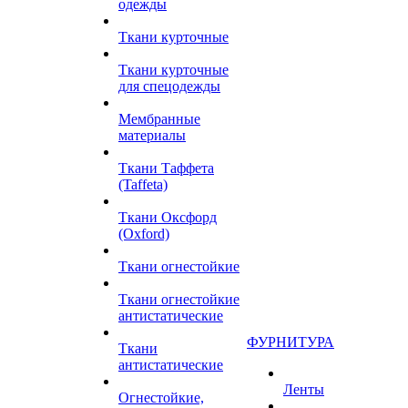
одежды
Ткани курточные
Ткани курточные
для спецодежды
Мембранные
материалы
Ткани Таффета
(Taffeta)
Ткани Оксфорд
(Oxford)
Ткани огнестойкие
Ткани огнестойкие
антистатические
ФУРНИТУРА
Ткани
антистатические
Ленты
Огнестойкие,