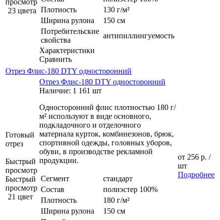
просмотр
Плотность
130 г/м²
23 цвета
Ширина рулона
150 см
Потребительские
антипиллингуемость
свойства
Характеристики
Сравнить
Отрез Флис-180 DTY односторонний
Отрез Флис-180 DTY односторонний
Наличие: 1 161 шт
Односторонний флис плотностью 180 г/
м² используют в виде основного,
подкладочного и отделочного
материала курток, комбинезонов, брюк,
Готовый
спортивной одежды, головных уборов,
отрез
обуви, в производстве рекламной
от
256 р.
/
продукции.
Быстрый
шт
просмотр
Подробнее
Сегмент
стандарт
Быстрый
просмотр
Состав
полиэстер 100%
21 цвет
Плотность
180 г/м²
Ширина рулона
150 см