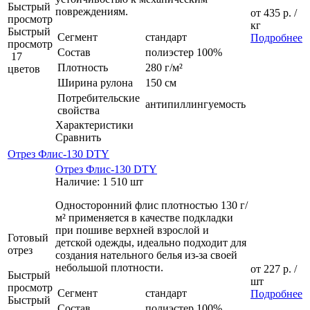
Быстрый
повреждениям.
от
435 р.
/
просмотр
кг
Быстрый
Сегмент
стандарт
Подробнее
просмотр
Состав
полиэстер 100%
17
Плотность
280 г/м²
цветов
Ширина рулона
150 см
Потребительские
антипиллингуемость
свойства
Характеристики
Сравнить
Отрез Флис-130 DTY
Отрез Флис-130 DTY
Наличие: 1 510 шт
Односторонний флис плотностью 130 г/
м² применяется в качестве подкладки
при пошиве верхней взрослой и
Готовый
детской одежды, идеально подходит для
отрез
создания нательного белья из-за своей
небольшой плотности.
от
227 р.
/
Быстрый
шт
просмотр
Сегмент
стандарт
Подробнее
Быстрый
Состав
полиэстер 100%