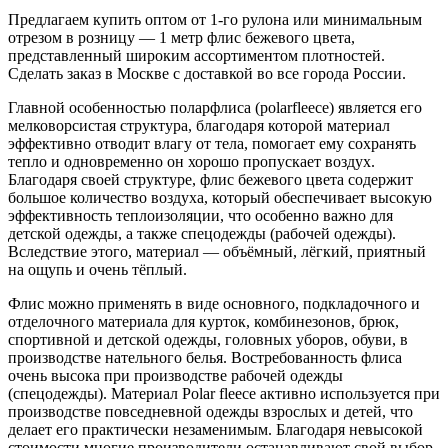
Предлагаем купить оптом от 1-го рулона или минимальным
отрезом в розницу — 1 метр флис бежевого цвета,
представленный широким ассортиментом плотностей.
Сделать заказ в Москве с доставкой во все города России.
Главной особенностью поларфлиса (polarfleece) является его
мелковорсистая структура, благодаря которой материал
эффективно отводит влагу от тела, помогает ему сохранять
тепло и одновременно он хорошо пропускает воздух.
Благодаря своей структуре, флис бежевого цвета содержит
большое количество воздуха, который обеспечивает высокую
эффективность теплоизоляции, что особенно важно для
детской одежды, а также спецодежды (рабочей одежды).
Вследствие этого, материал — объёмный, лёгкий, приятный
на ощупь и очень тёплый.
Флис можно применять в виде основного, подкладочного и
отделочного материала для курток, комбинезонов, брюк,
спортивной и детской одежды, головных уборов, обуви, в
производстве нательного белья. Востребованность флиса
очень высока при производстве рабочей одежды
(спецодежды). Материал Polar fleece активно используется при
производстве повседневной одежды взрослых и детей, что
делает его практически незаменимым. Благодаря невысокой
стоимости многие производители останавливают свой выбор