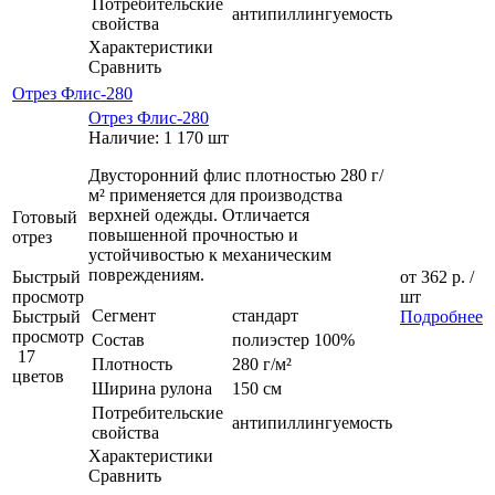
Потребительские
антипиллингуемость
свойства
Характеристики
Сравнить
Отрез Флис-280
Отрез Флис-280
Наличие: 1 170 шт
Двусторонний флис плотностью 280 г/
м² применяется для производства
верхней одежды. Отличается
Готовый
повышенной прочностью и
отрез
устойчивостью к механическим
повреждениям.
Быстрый
от
362 р.
/
просмотр
шт
Сегмент
стандарт
Быстрый
Подробнее
просмотр
Состав
полиэстер 100%
17
Плотность
280 г/м²
цветов
Ширина рулона
150 см
Потребительские
антипиллингуемость
свойства
Характеристики
Сравнить