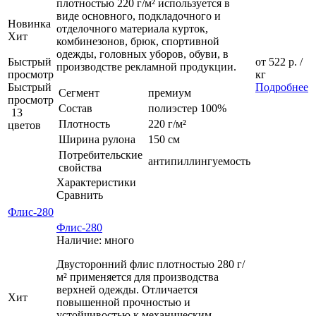
плотностью 220 г/м² используется в
виде основного, подкладочного и
Новинка
отделочного материала курток,
Хит
комбинезонов, брюк, спортивной
одежды, головных уборов, обуви, в
Быстрый
от
522 р.
/
производстве рекламной продукции.
просмотр
кг
Быстрый
Подробнее
Сегмент
премиум
просмотр
Состав
полиэстер 100%
13
Плотность
220 г/м²
цветов
Ширина рулона
150 см
Потребительские
антипиллингуемость
свойства
Характеристики
Сравнить
Флис-280
Флис-280
Наличие: много
Двусторонний флис плотностью 280 г/
м² применяется для производства
верхней одежды. Отличается
Хит
повышенной прочностью и
устойчивостью к механическим