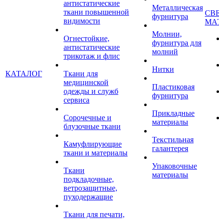
антистатические
Металлическая
ткани повышенной
СВ
фурнитура
видимости
МА
Молнии,
Огнестойкие,
фурнитура для
антистатические
молний
трикотаж и флис
Нитки
КАТАЛОГ
Ткани для
медицинской
Пластиковая
одежды и служб
фурнитура
сервиса
Прикладные
Сорочечные и
материалы
блузочные ткани
Текстильная
Камуфлирующие
галантерея
ткани и материалы
Упаковочные
Ткани
материалы
подкладочные,
ветрозащитные,
пуходержащие
Ткани для печати,