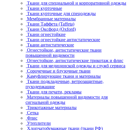
Ткани для специальной и корпоративной одежды
Ткани курточные
Ткани курточные для спецодежды
Мембранные материалы
Ткани Таффета (Taffeta)
Ткани Оксфорд (Oxford)
Ткани огнестойкие
Ткани огнестойкие антистатические
Ткани антистатические
Огнестойкие, антистатические ткани
повышенной видимости
Огнестойкие, антистатические трикотаж и флис
Ткани для медицинской одежды и служб сервиса
Сорочечные и блузочные ткани
Камуфлирующие ткани и материалы
Ткани подкладочные, ветрозащитные,
пуходержащие
Ткани для печати, рекламы
Материалы повышенной видимости для
сигнальной одежды
Трикотажные материалы
Сетка
Флис
Утеплители
Хлопчатобумажные ткани (ткани РФ)