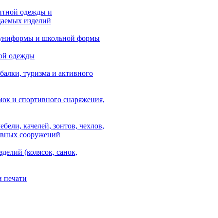
итной одежды и
аемых изделий
 униформы и школьной формы
ой одежды
балки, туризма и активного
мок и спортивного снаряжения,
ебели, качелей, зонтов, чехлов,
ывных сооружений
зделий (колясок, санок,
и печати