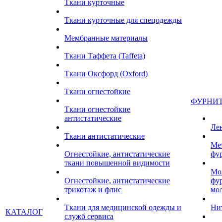
Ткани курточные
Ткани курточные для спецодежды
Мембранные материалы
Ткани Таффета (Taffeta)
Ткани Оксфорд (Oxford)
Ткани огнестойкие
ФУРНИ
Ткани огнестойкие
антистатические
Ле
Ткани антистатические
Ме
Огнестойкие, антистатические
фу
ткани повышенной видимости
Мо
Огнестойкие, антистатические
фу
трикотаж и флис
мо
Ткани для медицинской одежды и
Ни
КАТАЛОГ
служб сервиса