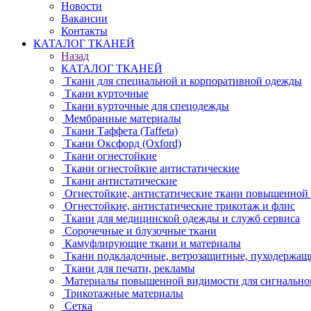
Новости
Вакансии
Контакты
КАТАЛОГ ТКАНЕЙ
Назад
КАТАЛОГ ТКАНЕЙ
Ткани для специальной и корпоративной одежды
Ткани курточные
Ткани курточные для спецодежды
Мембранные материалы
Ткани Таффета (Taffeta)
Ткани Оксфорд (Oxford)
Ткани огнестойкие
Ткани огнестойкие антистатические
Ткани антистатические
Огнестойкие, антистатические ткани повышенной
Огнестойкие, антистатические трикотаж и флис
Ткани для медицинской одежды и служб сервиса
Сорочечные и блузочные ткани
Камуфлирующие ткани и материалы
Ткани подкладочные, ветрозащитные, пуходержащ
Ткани для печати, рекламы
Материалы повышенной видимости для сигнально
Трикотажные материалы
Сетка