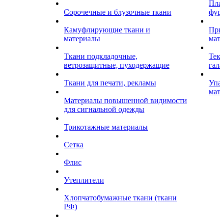
Пл
Сорочечные и блузочные ткани
фу
Камуфлирующие ткани и
Пр
материалы
ма
Ткани подкладочные,
Те
ветрозащитные, пуходержащие
гал
Ткани для печати, рекламы
Уп
ма
Материалы повышенной видимости
для сигнальной одежды
Трикотажные материалы
Сетка
Флис
Утеплители
Хлопчатобумажные ткани (ткани
РФ)