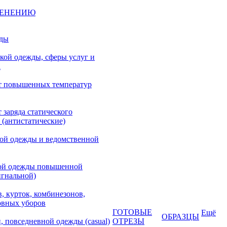
МЕНЕНИЮ
жды
кой одежды, сферы услуг и
а
т повышенных температур
 заряда статического
 (антистатические)
кой одежды и ведомственной
ой одежды повышенной
игнальной)
, курток, комбинезонов,
овных уборов
ГОТОВЫЕ
Ещё
ОБРАЗЦЫ
, повседневной одежды (casual)
ОТРЕЗЫ