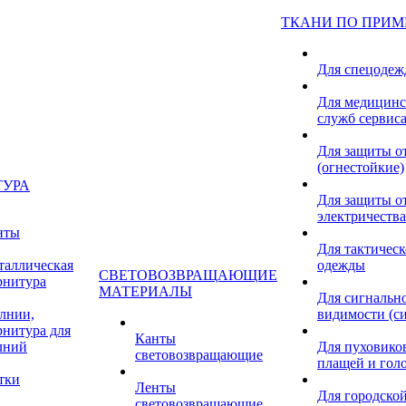
ТКАНИ ПО ПРИ
Для спецоде
Для медицинс
служб сервис
Для защиты о
(огнестойкие)
ТУРА
Для защиты от
электричества
нты
Для тактичес
таллическая
одежды
СВЕТОВОЗВРАЩАЮЩИЕ
рнитура
МАТЕРИАЛЫ
Для сигнальн
лнии,
видимости (с
рнитура для
Канты
лний
Для пуховиков
световозвращающие
плащей и гол
тки
Ленты
Для городской
световозвращающие