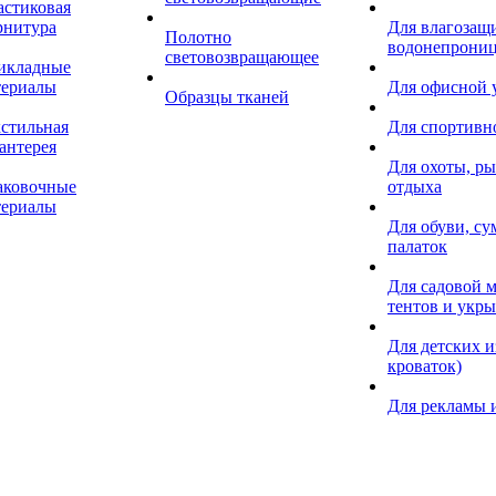
астиковая
рнитура
Для влагозащ
Полотно
водонепрониц
световозвращающее
икладные
териалы
Для офисной
Образцы тканей
кстильная
Для спортивн
антерея
Для охоты, ры
аковочные
отдыха
териалы
Для обуви, су
палаток
Для садовой м
тентов и укр
Для детских и
кроваток)
Для рекламы 