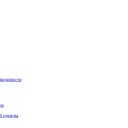
 видимости
ие
й одежды