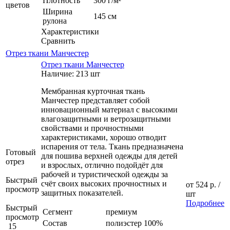
Плотность
300 г/м²
цветов
Ширина
145 см
рулона
Характеристики
Сравнить
Отрез ткани Манчестер
Отрез ткани Манчестер
Наличие: 213 шт
Мембранная курточная ткань
Манчестер представляет собой
инновационный материал с высокими
влагозащитными и ветрозащитными
свойствами и прочностными
характеристиками, хорошо отводит
испарения от тела. Ткань предназначена
Готовый
для пошива верхней одежды для детей
отрез
и взрослых, отлично подойдёт для
рабочей и туристической одежды за
Быстрый
счёт своих высоких прочностных и
от
524 р.
/
просмотр
защитных показателей.
шт
Подробнее
Быстрый
Сегмент
премиум
просмотр
Состав
полиэстер 100%
15