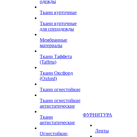
одежды
Ткани курточные
Ткани курточные
для спецодежды
Мембранные
материалы
Ткани Таффета
(Taffeta)
Ткани Оксфорд
(Oxford)
Ткани огнестойкие
Ткани огнестойкие
антистатические
ФУРНИТУРА
Ткани
антистатические
Ленты
Огнестойкие,