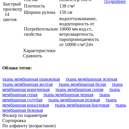
Подробнее
Быстрый
Плотность
138 г/м²
просмотр
Ширина рулона
150 см
14
водоотталкивание,
цветов
водоупорность от
Потребительские
10000 мм вод.ст.,
свойства
ветрозащитность,
паропроницаемость
от 10000 г/м²/24ч
Характеристики
Сравнить
Облако тегов:
ткань мембранная оранжевая
ткань мембранная зеленая
ткань мембранная желтая
ткань мембранная белая
ткань
мембранная коричневая
ткань мембранная синяя
ткань
мембранная серая
ткань мембранная черная
ткань
мембранная голубая
ткань мембранная розовая
ткань
мембранная коралловая
ткань мембранная бордовая
ткань
мембранная бежевая
Фильтр по параметрам
Сортировка
По алфавиту (возрастание)