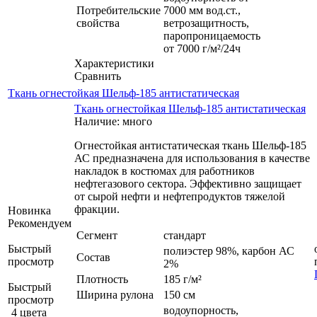
Потребительские
7000 мм вод.ст.,
свойства
ветрозащитность,
паропроницаемость
от 7000 г/м²/24ч
Характеристики
Сравнить
Ткань огнестойкая Шельф-185 антистатическая
Ткань огнестойкая Шельф-185 антистатическая
Наличие: много
Огнестойкая антистатическая ткань Шельф-185
АС предназначена для использования в качестве
накладок в костюмах для работников
нефтегазового сектора. Эффективно защищает
от сырой нефти и нефтепродуктов тяжелой
фракции.
Новинка
Рекомендуем
Сегмент
стандарт
Быстрый
полиэстер 98%, карбон АС
Состав
просмотр
2%
Плотность
185 г/м²
Быстрый
Ширина рулона
150 см
просмотр
водоупорность,
4 цвета