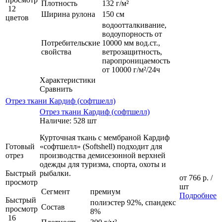
Плотность
132 г/м²
12
Ширина рулона
150 см
цветов
водоотталкивание,
водоупорность от
Потребительские
10000 мм вод.ст.,
свойства
ветрозащитность,
паропроницаемость
от 10000 г/м²/24ч
Характеристики
Сравнить
Отрез ткани Кардиф (софтшелл)
Отрез ткани Кардиф (софтшелл)
Наличие: 528 шт
Курточная ткань с мембраной Кардиф
Готовый
«софтшелл» (Softshell) подходит для
отрез
производства демисезонной верхней
одежды для туризма, спорта, охоты и
Быстрый
рыбалки.
от
766 р.
/
просмотр
шт
Сегмент
премиум
Подробнее
Быстрый
полиэстер 92%, спандекс
Состав
просмотр
8%
16