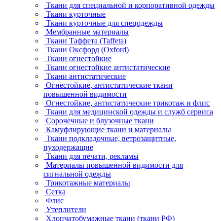
Ткани для специальной и корпоративной одежды
Ткани курточные
Ткани курточные для спецодежды
Мембранные материалы
Ткани Таффета (Taffeta)
Ткани Оксфорд (Oxford)
Ткани огнестойкие
Ткани огнестойкие антистатические
Ткани антистатические
Огнестойкие, антистатические ткани
повышенной видимости
Огнестойкие, антистатические трикотаж и флис
Ткани для медицинской одежды и служб сервиса
Сорочечные и блузочные ткани
Камуфлирующие ткани и материалы
Ткани подкладочные, ветрозащитные,
пуходержащие
Ткани для печати, рекламы
Материалы повышенной видимости для
сигнальной одежды
Трикотажные материалы
Сетка
Флис
Утеплители
Хлопчатобумажные ткани (ткани РФ)