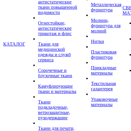
антистатические
Металлическая
ткани повышенной
СВ
фурнитура
видимости
МА
Молнии,
Огнестойкие,
фурнитура для
антистатические
молний
трикотаж и флис
Нитки
КАТАЛОГ
Ткани для
медицинской
Пластиковая
одежды и служб
фурнитура
сервиса
Прикладные
Сорочечные и
материалы
блузочные ткани
Текстильная
Камуфлирующие
галантерея
ткани и материалы
Упаковочные
Ткани
материалы
подкладочные,
ветрозащитные,
пуходержащие
Ткани для печати,