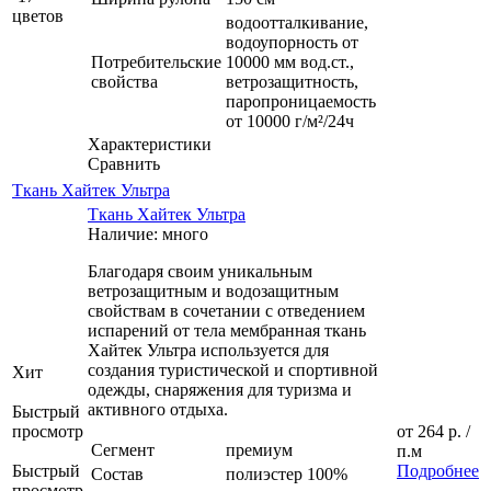
цветов
водоотталкивание,
водоупорность от
Потребительские
10000 мм вод.ст.,
свойства
ветрозащитность,
паропроницаемость
от 10000 г/м²/24ч
Характеристики
Сравнить
Ткань Хайтек Ультра
Ткань Хайтек Ультра
Наличие: много
Благодаря своим уникальным
ветрозащитным и водозащитным
свойствам в сочетании с отведением
испарений от тела мембранная ткань
Хайтек Ультра используется для
создания туристической и спортивной
Хит
одежды, снаряжения для туризма и
активного отдыха.
Быстрый
просмотр
от
264 р.
/
Сегмент
премиум
п.м
Быстрый
Подробнее
Состав
полиэстер 100%
просмотр