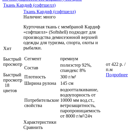
Ткань Кардиф (софтшелл)
Ткань Кардиф (софтшелл)
Наличие: много
Курточная ткань с мембраной Кардиф
«софтшелл» (Softshell) подходит для
производства демисезонной верхней
одежды для туризма, спорта, охоты и
рыбалки.
Хит
Сегмент
премиум
Быстрый
просмотр
от
422 р.
/
полиэстер 92%,
Состав
п.м
спандекс 8%
Быстрый
Подробнее
Плотность
300 г/м²
просмотр
Ширина рулона
145 см
18
водоотталкивание,
цветов
водоупорность от
Потребительские
10000 мм вод.ст.,
свойства
ветрозащитность,
паропроницаемость
от 8000 г/м²/24ч
Характеристики
Сравнить