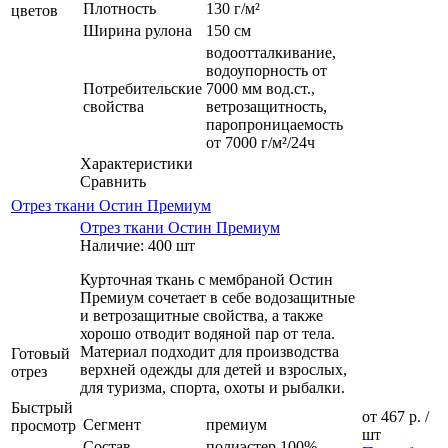
Плотность
130 г/м²
цветов
Ширина рулона
150 см
водоотталкивание,
водоупорность от
Потребительские
7000 мм вод.ст.,
свойства
ветрозащитность,
паропроницаемость
от 7000 г/м²/24ч
Характеристики
Сравнить
Отрез ткани Остин Премиум
Отрез ткани Остин Премиум
Наличие: 400 шт
Курточная ткань с мембраной Остин
Премиум сочетает в себе водозащитные
и ветрозащитные свойства, а также
хорошо отводит водяной пар от тела.
Материал подходит для производства
Готовый
верхней одежды для детей и взрослых,
отрез
для туризма, спорта, охоты и рыбалки.
Быстрый
от
467 р.
/
Сегмент
премиум
просмотр
шт
Состав
полиэстер 100%