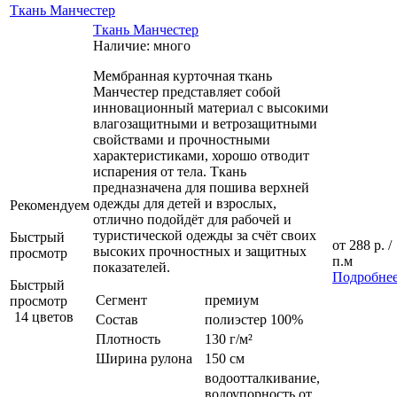
Ткань Манчестер
Ткань Манчестер
Наличие: много
Мембранная курточная ткань
Манчестер представляет собой
инновационный материал с высокими
влагозащитными и ветрозащитными
свойствами и прочностными
характеристиками, хорошо отводит
испарения от тела. Ткань
предназначена для пошива верхней
одежды для детей и взрослых,
Рекомендуем
отлично подойдёт для рабочей и
туристической одежды за счёт своих
Быстрый
от
288 р.
/
высоких прочностных и защитных
просмотр
п.м
показателей.
Подробне
Быстрый
Сегмент
премиум
просмотр
14 цветов
Состав
полиэстер 100%
Плотность
130 г/м²
Ширина рулона
150 см
водоотталкивание,
водоупорность от