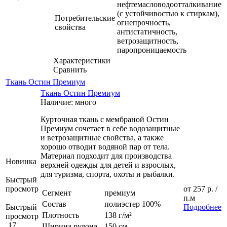
нефтемасловодоотталкивание
(с устойчивостью к стиркам),
Потребительские
огнепрочность,
свойства
антистатичность,
ветрозащитность,
паропроницаемость
Характеристики
Сравнить
Ткань Остин Премиум
Ткань Остин Премиум
Наличие: много
Курточная ткань с мембраной Остин
Премиум сочетает в себе водозащитные
и ветрозащитные свойства, а также
хорошо отводит водяной пар от тела.
Материал подходит для производства
Новинка
верхней одежды для детей и взрослых,
для туризма, спорта, охоты и рыбалки.
Быстрый
просмотр
от
257 р.
/
Сегмент
премиум
п.м
Состав
полиэстер 100%
Быстрый
Подробнее
Плотность
138 г/м²
просмотр
17
Ширина рулона
150 см