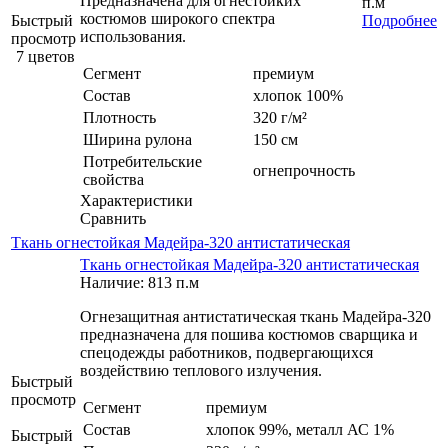
Предназначена для огнестойких
п.м
костюмов широкого спектра
Быстрый
Подробнее
использования.
просмотр
7 цветов
Сегмент
премиум
Состав
хлопок 100%
Плотность
320 г/м²
Ширина рулона
150 см
Потребительские
огнепрочность
свойства
Характеристики
Сравнить
Ткань огнестойкая Мадейра-320 антистатическая
Ткань огнестойкая Мадейра-320 антистатическая
Наличие: 813 п.м
Огнезащитная антистатическая ткань Мадейра-320
предназначена для пошива костюмов сварщика и
спецодежды работников, подвергающихся
воздействию теплового излучения.
Быстрый
просмотр
Сегмент
премиум
Состав
хлопок 99%, металл АС 1%
Быстрый