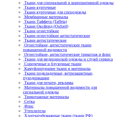
Ткани для специальной и корпоративной одежды
Ткани курточные
Ткани курточные для спецодежды
Мембранные материалы
Ткани Таффета (Taffeta)
Ткани Оксфорд (Oxford)
Ткани огнестойкие
Ткани огнестойкие антистатические
Ткани антистатические
Огнестойкие, антистатические ткани
повышенной видимости
Огнестойкие, антистатические трикотаж и флис
Ткани для медицинской одежды и служб сервиса
Сорочечные и блузочные ткани
Камуфлирующие ткани и материалы
Ткани подкладочные, ветрозащитные,
пуходержащие
Ткани для печати, рекламы
Материалы повышенной видимости для
сигнальной одежды
Трикотажные материалы
Сетка
Флис
Утеплители
Хлопчатобумажные ткани (ткани РФ)