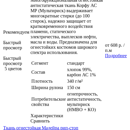
Многофункциональная огнестойкая
антистатическая ткань Корфу АС
МР (Мультириск) выдерживает
многократные стирки (до 100
стирок), надежно защищает от
кратковременного воздействия
пламени, статического
Рекомендуем
электричества, выплесков нефти,
масла и воды. Предназначена для
Быстрый
от
608 р.
/
огнестойких костюмов широкого
просмотр
п.м
спектра использования.
Подробнее
Быстрый
Сегмент
стандарт
просмотр
5 цветов
хлопок 99%,
Состав
карбон АС 1%
Плотность
340 г/м²
Ширина рулона
150 см
огнепрочность,
Потребительские
антистатичность,
свойства
мультириск
(НМВО + КО)
Характеристики
Сравнить
Ткань огнестойкая Мадейра рип-стоп