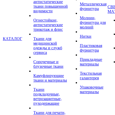
антистатические
Металлическая
ткани повышенной
СВ
фурнитура
видимости
МА
Молнии,
Огнестойкие,
фурнитура для
антистатические
молний
трикотаж и флис
Нитки
КАТАЛОГ
Ткани для
медицинской
Пластиковая
одежды и служб
фурнитура
сервиса
Прикладные
Сорочечные и
материалы
блузочные ткани
Текстильная
Камуфлирующие
галантерея
ткани и материалы
Упаковочные
Ткани
материалы
подкладочные,
ветрозащитные,
пуходержащие
Ткани для печати,