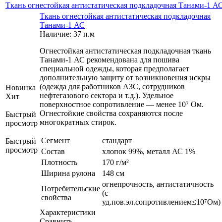
Ткань огнестойкая антистатическая подкладочная Танами-1 А
Ткань огнестойкая антистатическая подкладочная
Танами-1 АС
Наличие: 37 п.м
Огнестойкая антистатическая подкладочная ткань
Танами-1 АС рекомендована для пошива
специальной одежды, которая предполагает
дополнительную защиту от возникновения искры
(одежда для работников АЗС, сотрудников
Новинка
нефтегазового сектора и т.д.). Удельное
Хит
поверхностное сопротивление — менее 10⁷ Ом.
Огнестойкие свойства сохраняются после
Быстрый
многократных стирок.
просмотр
Сегмент
стандарт
Быстрый
просмотр
Состав
хлопок 99%, металл АС 1%
Плотность
170 г/м²
Ширина рулона
148 см
огнепрочность, антистатичность
Потребительские
(с
свойства
уд.пов.эл.сопротивлением≤10⁷Ом)
Характеристики
Сравнить