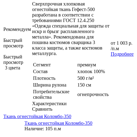
Сверхпрочная хлопковая
огнестойкая ткань Гефест-500
разработана в соответствии с
требованиями ГОСТ 12.4.250
«Одежда специальная для защиты от
Рекомендуем
искр и брызг расплавленного
металла». Рекомендована для
Быстрый
пошива костюмов сварщика 3
от
1 003 р.
просмотр
класса защиты, а также костюмов
/п.м
металлурга.
Подробнее
Быстрый
просмотр
Сегмент
премиум
3 цвета
Состав
хлопок 100%
Плотность
500 г/м²
Ширина рулона
150 см
Потребительские
огнепрочность
свойства
Характеристики
Сравнить
Ткань огнестойкая Коломбо-350
Ткань огнестойкая Коломбо-350
Наличие: 105 п.м