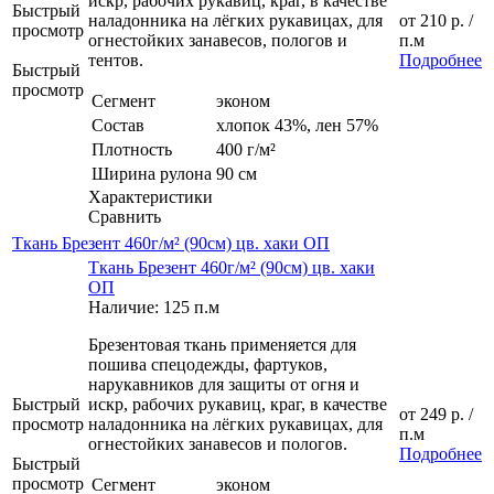
искр, рабочих рукавиц, краг, в качестве
Быстрый
наладонника на лёгких рукавицах, для
от
210 р.
/
просмотр
огнестойких занавесов, пологов и
п.м
тентов.
Подробнее
Быстрый
просмотр
Сегмент
эконом
Состав
хлопок 43%, лен 57%
Плотность
400 г/м²
Ширина рулона
90 см
Характеристики
Сравнить
Ткань Брезент 460г/м² (90см) цв. хаки ОП
Ткань Брезент 460г/м² (90см) цв. хаки
ОП
Наличие: 125 п.м
Брезентовая ткань применяется для
пошива спецодежды, фартуков,
нарукавников для защиты от огня и
Быстрый
искр, рабочих рукавиц, краг, в качестве
от
249 р.
/
просмотр
наладонника на лёгких рукавицах, для
п.м
огнестойких занавесов и пологов.
Подробнее
Быстрый
просмотр
Сегмент
эконом