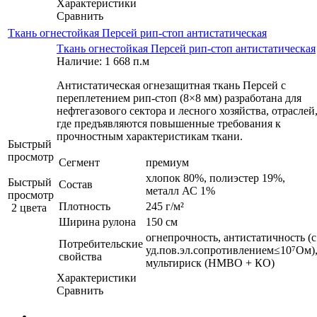
Характеристики
Сравнить
Ткань огнестойкая Персей рип-стоп антистатическая
Ткань огнестойкая Персей рип-стоп антистатическая
Наличие: 1 668 п.м
Антистатическая огнезащитная ткань Персей с
переплетением рип-стоп (8×8 мм) разработана для
нефтегазового сектора и лесного хозяйства, отраслей
где предъявляются повышенные требования к
прочностным характеристикам ткани.
Быстрый
просмотр
Сегмент
премиум
хлопок 80%, полиэстер 19%,
Быстрый
Состав
металл АС 1%
просмотр
Плотность
245 г/м²
2 цвета
Ширина рулона
150 см
огнепрочность, антистатичность (с
Потребительские
уд.пов.эл.сопротивлением≤10⁷Ом)
свойства
мультириск (НМВО + КО)
Характеристики
Сравнить