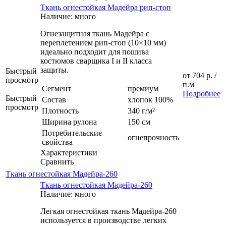
Ткань огнестойкая Мадейра рип-стоп
Наличие: много
Огнезащитная ткань Мадейра с
переплетением рип-стоп (10×10 мм)
идеально подходит для пошива
костюмов сварщика I и II класса
защиты.
Быстрый
от
704 р.
/
просмотр
п.м
Сегмент
премиум
Подробнее
Быстрый
Состав
хлопок 100%
просмотр
Плотность
340 г/м²
Ширина рулона
150 см
Потребительские
огнепрочность
свойства
Характеристики
Сравнить
Ткань огнестойкая Мадейра-260
Ткань огнестойкая Мадейра-260
Наличие: много
Легкая огнестойкая ткань Мадейра-260
используется в производстве легких