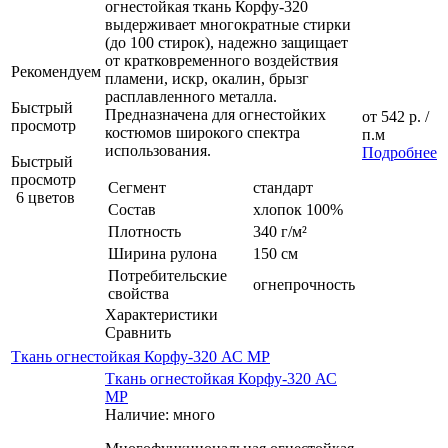
огнестойкая ткань Корфу-320
выдерживает многократные стирки
(до 100 стирок), надежно защищает
от кратковременного воздействия
Рекомендуем
пламени, искр, окалин, брызг
расплавленного металла.
Быстрый
Предназначена для огнестойких
от
542 р.
/
просмотр
костюмов широкого спектра
п.м
использования.
Подробнее
Быстрый
просмотр
Сегмент
стандарт
6 цветов
Состав
хлопок 100%
Плотность
340 г/м²
Ширина рулона
150 см
Потребительские
огнепрочность
свойства
Характеристики
Сравнить
Ткань огнестойкая Корфу-320 АС МР
Ткань огнестойкая Корфу-320 АС
МР
Наличие: много