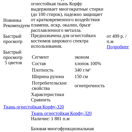
огнестойкая ткань Корфу
выдерживает многократные стирки
(до 100 стирок), надежно защищает
от кратковременного воздействия
Новинка
пламени, искр, окалин, брызг
Рекомендуем
расплавленного металла.
Предназначена для огнестойких
Быстрый
от
499 р.
/
костюмов широкого спектра
просмотр
п.м
использования.
Подробнее
Быстрый
Сегмент
эконом
просмотр
5 цветов
Состав
хлопок 100%
Плотность
340 г/м²
Ширина рулона
150 см
Потребительские
огнепрочность
свойства
Характеристики
Сравнить
Ткань огнестойкая Корфу-320
Ткань огнестойкая Корфу-320
Наличие: 1 881 п.м
Базовая многофункциональная