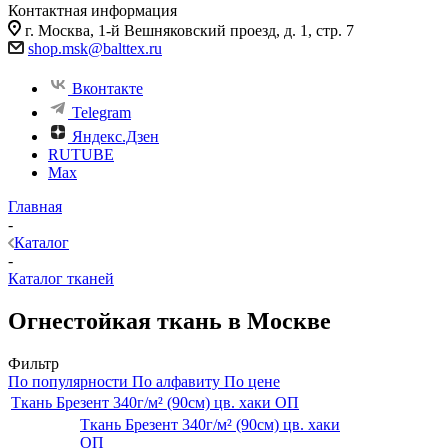
Контактная информация
г. Москва, 1-й Вешняковский проезд, д. 1, стр. 7
shop.msk@balttex.ru
Вконтакте
Telegram
Яндекс.Дзен
RUTUBE
Max
Главная
-
Каталог
-
Каталог тканей
Огнестойкая ткань в Москве
Фильтр
По популярности
По алфавиту
По цене
Ткань Брезент 340г/м² (90см) цв. хаки ОП
Ткань Брезент 340г/м² (90см) цв. хаки
ОП