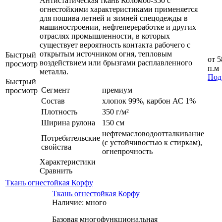
Антистатическая ткань Коломбо-350 с
огнестойкими характеристиками применяется
для пошива летней и зимней спецодежды в
машиностроении, нефтепереработке и других
отраслях промышленности, в которых
существует вероятность контакта рабочего с
открытым источником огня, тепловым
Быстрый
от
5
воздействием или брызгами расплавленного
просмотр
п.м
металла.
Под
Быстрый
Сегмент
премиум
просмотр
Состав
хлопок 99%, карбон АС 1%
Плотность
350 г/м²
Ширина рулона
150 см
нефтемасловодоотталкивание
Потребительские
(с устойчивостью к стиркам),
свойства
огнепрочность
Характеристики
Сравнить
Ткань огнестойкая Корфу
Ткань огнестойкая Корфу
Наличие: много
Базовая многофункциональная