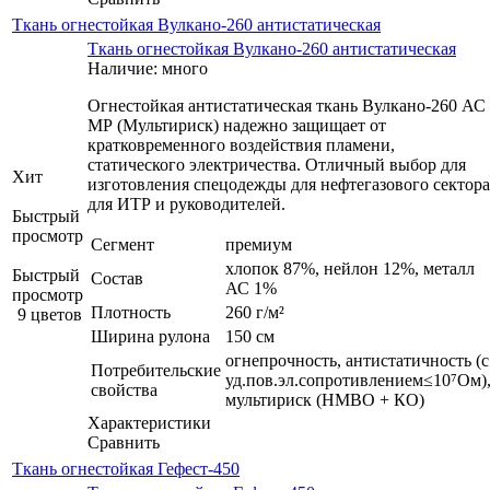
Ткань огнестойкая Вулкано-260 антистатическая
Ткань огнестойкая Вулкано-260 антистатическая
Наличие: много
Огнестойкая антистатическая ткань Вулкано-260 АС
МР (Мультириск) надежно защищает от
кратковременного воздействия пламени,
статического электричества. Отличный выбор для
Хит
изготовления спецодежды для нефтегазового сектора
для ИТР и руководителей.
Быстрый
просмотр
Сегмент
премиум
хлопок 87%, нейлон 12%, металл
Быстрый
Состав
АС 1%
просмотр
Плотность
260 г/м²
9 цветов
Ширина рулона
150 см
огнепрочность, антистатичность (с
Потребительские
уд.пов.эл.сопротивлением≤10⁷Ом)
свойства
мультириск (НМВО + КО)
Характеристики
Сравнить
Ткань огнестойкая Гефест-450