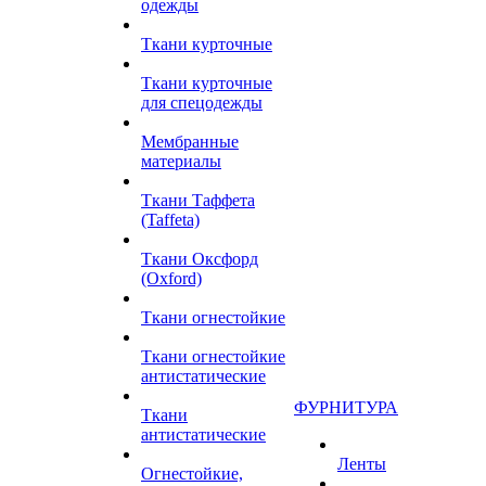
одежды
Ткани курточные
Ткани курточные
для спецодежды
Мембранные
материалы
Ткани Таффета
(Taffeta)
Ткани Оксфорд
(Oxford)
Ткани огнестойкие
Ткани огнестойкие
антистатические
ФУРНИТУРА
Ткани
антистатические
Ленты
Огнестойкие,