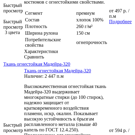
костюмов с огнестойкими свойствами.
Быстрый
просмотр
от
497 р.
/
Сегмент
премиум
п.м
Состав
хлопок 100%
Быстрый
Подробнее
Плотность
260 г/м²
просмотр
3 цвета
Ширина рулона
150 см
Потребительские
огнепрочность
свойства
Характеристики
Сравнить
Ткань огнестойкая Мадейра-320
Ткань огнестойкая Мадейра-320
Наличие: 2 447 п.м
Высококачественная огнестойкая ткань
Мадейра-320 выдерживает
многократные стирки (до 100 стирок),
надежно защищает от
кратковременного воздействия
пламени, искр, окалин. Показывает
высокую устойчивость к брызгам
расплавленного металла (свыше 40
Быстрый
капель по ГОСТ 12.4.250).
просмотр
от
594 р.
/