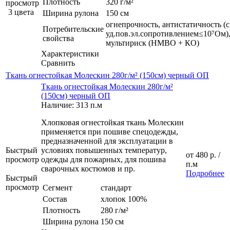
Плотность
320 г/м²
просмотр
3 цвета
Ширина рулона
150 см
огнепрочность, антистатичность (с
Потребительские
уд.пов.эл.сопротивлением≤10⁷Ом)
свойства
мультириск (НМВО + КО)
Характеристики
Сравнить
Ткань огнестойкая Молескин 280г/м² (150см) черный ОП
Ткань огнестойкая Молескин 280г/м²
(150см) черный ОП
Наличие: 313 п.м
Хлопковая огнестойкая ткань Молескин
применяется при пошиве спецодежды,
предназначенной для эксплуатации в
Быстрый
условиях повышенных температур,
от
480 р.
/
просмотр
одежды для пожарных, для пошива
п.м
сварочных костюмов и пр.
Подробнее
Быстрый
просмотр
Сегмент
стандарт
Состав
хлопок 100%
Плотность
280 г/м²
Ширина рулона
150 см