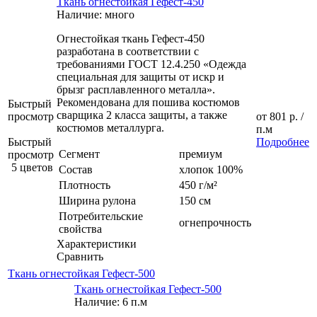
Ткань огнестойкая Гефест-450
Наличие: много
Огнестойкая ткань Гефест-450
разработана в соответствии с
требованиями ГОСТ 12.4.250 «Одежда
специальная для защиты от искр и
брызг расплавленного металла».
Рекомендована для пошива костюмов
Быстрый
сварщика 2 класса защиты, а также
просмотр
от
801 р.
/
костюмов металлурга.
п.м
Быстрый
Подробнее
Сегмент
премиум
просмотр
5 цветов
Состав
хлопок 100%
Плотность
450 г/м²
Ширина рулона
150 см
Потребительские
огнепрочность
свойства
Характеристики
Сравнить
Ткань огнестойкая Гефест-500
Ткань огнестойкая Гефест-500
Наличие: 6 п.м