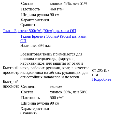
Состав
хлопок 49%, лен 51%
Плотность
460 г/м²
Ширина рулона
90 см
Характеристики
Сравнить
Ткань Брезент 500г/м² (90см) цв. хаки ОП
Ткань Брезент 500г/м² (90см) цв. хаки
ОП
Наличие: 394 п.м
Брезентовая ткань применяется для
пошива спецодежды, фартуков,
нарукавников для защиты от огня и
Быстрый
искр, рабочих рукавиц, краг, в качестве
от
295 р.
/
просмотр
наладонника на лёгких рукавицах, для
п.м
огнестойких занавесов и пологов.
Подробнее
Быстрый
просмотр
Сегмент
эконом
Состав
хлопок 50%, лен 50%
Плотность
500 г/м²
Ширина рулона
90 см
Характеристики
Сравнить