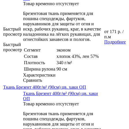
Товар временно отсутствует
Брезентовая ткань применяется для
пошива спецодежды, фартуков,
нарукавников для защиты от огня и
Быстрый
искр, рабочих рукавиц, краг, в качестве
от
171 р.
/
просмотр
наладонника на лёгких рукавицах, для
п.м
огнестойких занавесов и пологов.
Подробнее
Быстрый
просмотр
Сегмент
эконом
Состав
хлопок 43%, лен 57%
Плотность
340 г/м²
Ширина рулона
90 см
Характеристики
Сравнить
Ткань Брезент 400г/м² (90см) цв. хаки ОП
Ткань Брезент 400г/м² (90см) цв. хаки
ОП
Товар временно отсутствует
Брезентовая ткань применяется для
пошива спецодежды, фартуков,
нарукавников для защиты от огня и