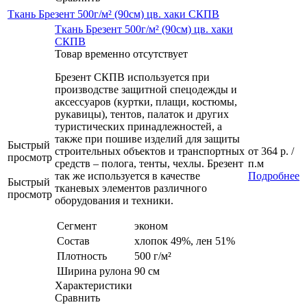
Ткань Брезент 500г/м² (90см) цв. хаки СКПВ
Ткань Брезент 500г/м² (90см) цв. хаки
СКПВ
Товар временно отсутствует
Брезент СКПВ используется при
производстве защитной спецодежды и
аксессуаров (куртки, плащи, костюмы,
рукавицы), тентов, палаток и других
туристических принадлежностей, а
также при пошиве изделий для защиты
Быстрый
строительных объектов и транспортных
от
364 р.
/
просмотр
средств – полога, тенты, чехлы. Брезент
п.м
так же используется в качестве
Подробнее
Быстрый
тканевых элементов различного
просмотр
оборудования и техники.
Сегмент
эконом
Состав
хлопок 49%, лен 51%
Плотность
500 г/м²
Ширина рулона
90 см
Характеристики
Сравнить