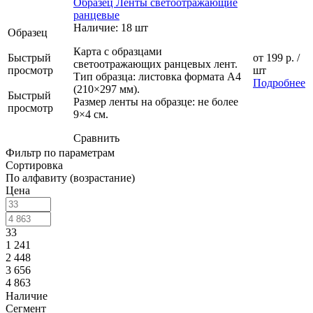
Образец Ленты светоотражающие
ранцевые
Наличие: 18 шт
Образец
Карта с образцами
Быстрый
от
199 р.
/
светоотражающих ранцевых лент.
просмотр
шт
Тип образца: листовка формата А4
Подробнее
(210×297 мм).
Быстрый
Размер ленты на образце: не более
просмотр
9×4 см.
Сравнить
Фильтр по параметрам
Сортировка
По алфавиту (возрастание)
Цена
33
1 241
2 448
3 656
4 863
Наличие
Сегмент