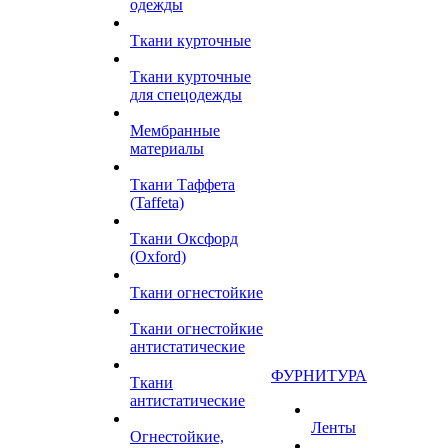
одежды
Ткани курточные
Ткани курточные
для спецодежды
Мембранные
материалы
Ткани Таффета
(Taffeta)
Ткани Оксфорд
(Oxford)
Ткани огнестойкие
Ткани огнестойкие
антистатические
ФУРНИТУРА
Ткани
антистатические
Ленты
Огнестойкие,