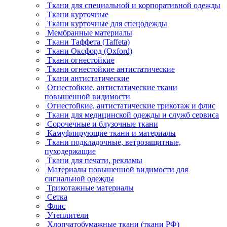
Ткани для специальной и корпоративной одежды
Ткани курточные
Ткани курточные для спецодежды
Мембранные материалы
Ткани Таффета (Taffeta)
Ткани Оксфорд (Oxford)
Ткани огнестойкие
Ткани огнестойкие антистатические
Ткани антистатические
Огнестойкие, антистатические ткани
повышенной видимости
Огнестойкие, антистатические трикотаж и флис
Ткани для медицинской одежды и служб сервиса
Сорочечные и блузочные ткани
Камуфлирующие ткани и материалы
Ткани подкладочные, ветрозащитные,
пуходержащие
Ткани для печати, рекламы
Материалы повышенной видимости для
сигнальной одежды
Трикотажные материалы
Сетка
Флис
Утеплители
Хлопчатобумажные ткани (ткани РФ)