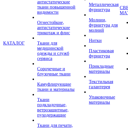
антистатические
Металлическая
ткани повышенной
СВ
фурнитура
видимости
МА
Молнии,
Огнестойкие,
фурнитура для
антистатические
молний
трикотаж и флис
Нитки
КАТАЛОГ
Ткани для
медицинской
Пластиковая
одежды и служб
фурнитура
сервиса
Прикладные
Сорочечные и
материалы
блузочные ткани
Текстильная
Камуфлирующие
галантерея
ткани и материалы
Упаковочные
Ткани
материалы
подкладочные,
ветрозащитные,
пуходержащие
Ткани для печати,