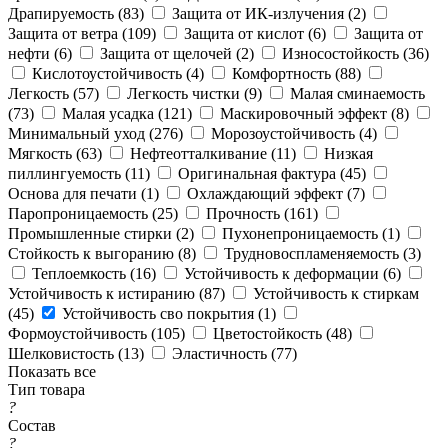
Драпируемость (
83
)
Защита от ИК-излучения (
2
)
Защита от ветра (
109
)
Защита от кислот (
6
)
Защита от
нефти (
6
)
Защита от щелочей (
2
)
Износостойкость (
36
)
Кислотоустойчивость (
4
)
Комфортность (
88
)
Легкость (
57
)
Легкость чистки (
9
)
Малая сминаемость
(
73
)
Малая усадка (
121
)
Маскировочный эффект (
8
)
Минимальный уход (
276
)
Морозоустойчивость (
4
)
Мягкость (
63
)
Нефтеотталкивание (
11
)
Низкая
пиллингуемость (
11
)
Оригинальная фактура (
45
)
Основа для печати (
1
)
Охлаждающий эффект (
7
)
Паропроницаемость (
25
)
Прочность (
161
)
Промышленные стирки (
2
)
Пухонепроницаемость (
1
)
Стойкость к выгоранию (
8
)
Трудновоспламеняемость (
3
)
Теплоемкость (
16
)
Устойчивость к деформации (
6
)
Устойчивость к истиранию (
87
)
Устойчивость к стиркам
(
45
)
Устойчивость сво покрытия (
1
)
Формоустойчивость (
105
)
Цветостойкость (
48
)
Шелковистость (
13
)
Эластичность (
77
)
Показать все
Тип товара
?
Состав
?