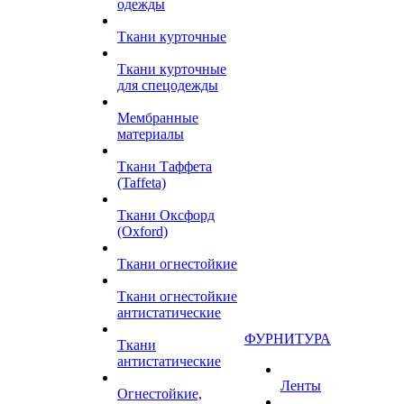
одежды
Ткани курточные
Ткани курточные
для спецодежды
Мембранные
материалы
Ткани Таффета
(Taffeta)
Ткани Оксфорд
(Oxford)
Ткани огнестойкие
Ткани огнестойкие
антистатические
ФУРНИТУРА
Ткани
антистатические
Ленты
Огнестойкие,