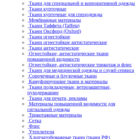
Ткани для специальной и корпоративной одежды
Ткани курточные
Ткани курточные для спецодежды
Мембранные материалы
Ткани Таффета (Taffeta)
Ткани Оксфорд (Oxford)
Ткани огнестойкие
Ткани огнестойкие антистатические
Ткани антистатические
Огнестойкие, антистатические ткани
повышенной видимости
Огнестойкие, антистатические трикотаж и флис
Ткани для медицинской одежды и служб сервиса
Сорочечные и блузочные ткани
Камуфлирующие ткани и материалы
Ткани подкладочные, ветрозащитные,
пуходержащие
Ткани для печати, рекламы
Материалы повышенной видимости для
сигнальной одежды
Трикотажные материалы
Сетка
Флис
Утеплители
Хлопчатобумажные ткани (ткани РФ)