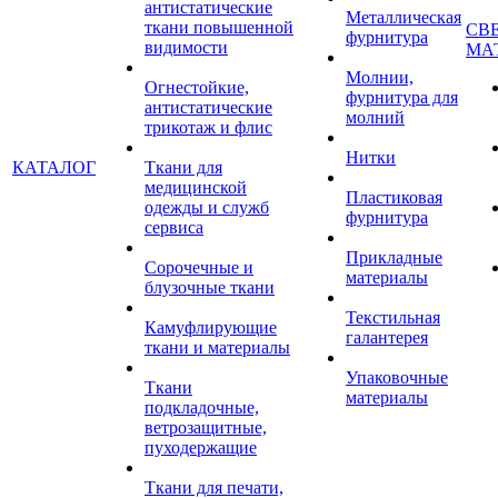
антистатические
Металлическая
ткани повышенной
СВ
фурнитура
видимости
МА
Молнии,
Огнестойкие,
фурнитура для
антистатические
молний
трикотаж и флис
Нитки
КАТАЛОГ
Ткани для
медицинской
Пластиковая
одежды и служб
фурнитура
сервиса
Прикладные
Сорочечные и
материалы
блузочные ткани
Текстильная
Камуфлирующие
галантерея
ткани и материалы
Упаковочные
Ткани
материалы
подкладочные,
ветрозащитные,
пуходержащие
Ткани для печати,