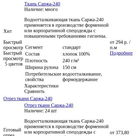
Ткань Саржа-240
Наличие: много
Водоотталкивающая ткань Саржа-240
применяется в производстве форменной
или корпоративной спецодежды с
Хит
повышенными требованиями гигиены.
Быстрый
от
294 р.
/
Сегмент
стандарт
просмотр
п.м
Быстрый
Подробнее
Состав
хлопок 100%
просмотр
Плотность
240 г/м²
5 цветов
Ширина рулона
150 см
Потребительские
водоотталкивание,
свойства
формоудержание
Характеристики
Сравнить
Отрез ткани Саржа-240
Отрез ткани Саржа-240
Наличие: 24 шт
Водоотталкивающая ткань Саржа-240
применяется в производстве форменной
Готовый
или корпоративной спецодежды с
от
373,80
отрез