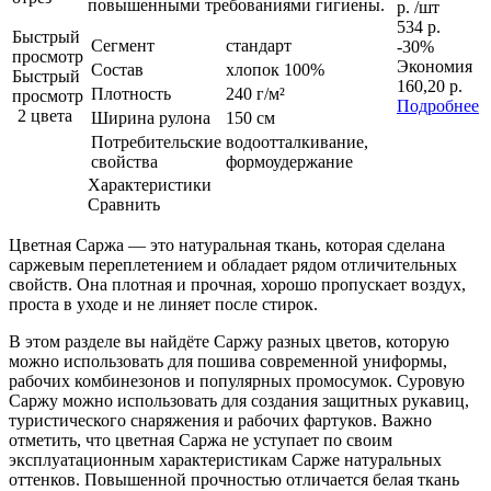
повышенными требованиями гигиены.
р.
/шт
534 р.
Быстрый
Сегмент
стандарт
-30%
просмотр
Экономия
Состав
хлопок 100%
Быстрый
160,20 р.
Плотность
240 г/м²
просмотр
Подробнее
2 цвета
Ширина рулона
150 см
Потребительские
водоотталкивание,
свойства
формоудержание
Характеристики
Сравнить
Цветная Саржа — это натуральная ткань, которая сделана
саржевым переплетением и обладает рядом отличительных
свойств. Она плотная и прочная, хорошо пропускает воздух,
проста в уходе и не линяет после стирок.
В этом разделе вы найдёте Саржу разных цветов, которую
можно использовать для пошива современной униформы,
рабочих комбинезонов и популярных промосумок. Суровую
Саржу можно использовать для создания защитных рукавиц,
туристического снаряжения и рабочих фартуков. Важно
отметить, что цветная Саржа не уступает по своим
эксплуатационным характеристикам Сарже натуральных
оттенков. Повышенной прочностью отличается белая ткань