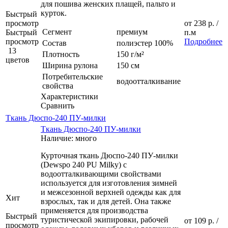
для пошива женских плащей, пальто и
курток.
Быстрый
просмотр
от
238 р.
/
Сегмент
премиум
Быстрый
п.м
просмотр
Подробнее
Состав
полиэстер 100%
13
Плотность
150 г/м²
цветов
Ширина рулона
150 см
Потребительские
водоотталкивание
свойства
Характеристики
Сравнить
Ткань Дюспо-240 ПУ-милки
Ткань Дюспо-240 ПУ-милки
Наличие: много
Курточная ткань Дюспо-240 ПУ-милки
(Dewspo 240 PU Milky) с
водоотталкивающими свойствами
используется для изготовления зимней
и межсезонной верхней одежды как для
Хит
взрослых, так и для детей. Она также
применяется для производства
Быстрый
туристической экипировки, рабочей
от
109 р.
/
просмотр