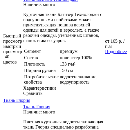
Наличие: много
Курточная ткань Блэйзер Технолоджи с
водоупорными свойствами может
применяться для пошива верхней
одежды для детей и взрослых, а также
рабочей одежды, утепленных штанов,
Быстрый
шапок и аксессуаров.
просмотр
от
165 р.
/
Быстрый
п.м
Сегмент
премиум
просмотр
Подробнее
40
Состав
полиэстер 100%
цветов
Плотность
133 г/м²
Ширина рулона
150 см
Потребительские
водоотталкивание,
свойства
водоупорность
Характеристики
Сравнить
Ткань Глория
Ткань Глория
Наличие: много
Плотная курточная водоотталкивающая
ткань Глория специально разработана