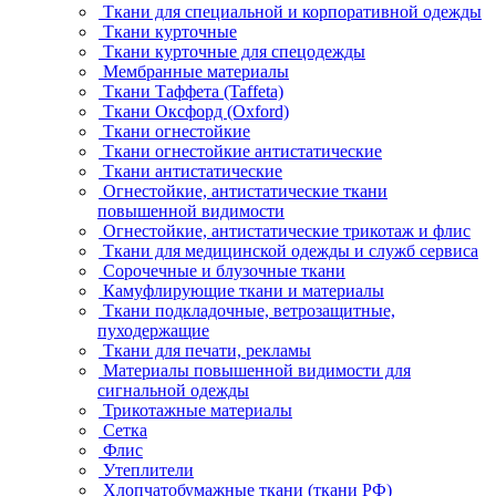
Ткани для специальной и корпоративной одежды
Ткани курточные
Ткани курточные для спецодежды
Мембранные материалы
Ткани Таффета (Taffeta)
Ткани Оксфорд (Oxford)
Ткани огнестойкие
Ткани огнестойкие антистатические
Ткани антистатические
Огнестойкие, антистатические ткани
повышенной видимости
Огнестойкие, антистатические трикотаж и флис
Ткани для медицинской одежды и служб сервиса
Сорочечные и блузочные ткани
Камуфлирующие ткани и материалы
Ткани подкладочные, ветрозащитные,
пуходержащие
Ткани для печати, рекламы
Материалы повышенной видимости для
сигнальной одежды
Трикотажные материалы
Сетка
Флис
Утеплители
Хлопчатобумажные ткани (ткани РФ)