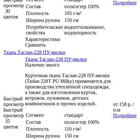
Подробнее
просмотр
Состав
полиэстер 100%
30
Плотность
105 г/м²
цветов
Ширина рулона
150 см
Потребительские
водоотталкивание,
свойства
водоупорность
Характеристики
Сравнить
Ткань Таслан-228 ПУ-милки
Ткань Таслан-228 ПУ-милки
Наличие: много
Курточная ткань Таслан-228 ПУ-милки
(Taslan 228T PU Milky) применяется для
производства утеплённой спецодежды,
а также для изготовления курток,
ветровок, пуховиков, детских
Быстрый
комбинезонов и прочих изделий.
просмотр
от
158 р.
/
Быстрый
п.м
Сегмент
стандарт
просмотр
Подробнее
35
Состав
полиэстер 100%
цветов
Плотность
110 г/м²
Ширина рулона
150 см