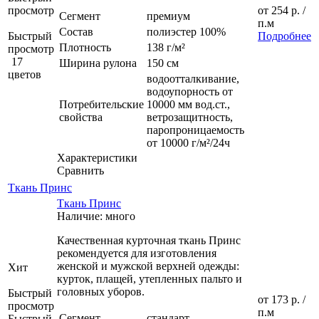
просмотр
от
254 р.
/
Сегмент
премиум
п.м
Состав
полиэстер 100%
Быстрый
Подробнее
Плотность
138 г/м²
просмотр
17
Ширина рулона
150 см
цветов
водоотталкивание,
водоупорность от
Потребительские
10000 мм вод.ст.,
свойства
ветрозащитность,
паропроницаемость
от 10000 г/м²/24ч
Характеристики
Сравнить
Ткань Принс
Ткань Принс
Наличие: много
Качественная курточная ткань Принс
рекомендуется для изготовления
женской и мужской верхней одежды:
Хит
курток, плащей, утепленных пальто и
головных уборов.
Быстрый
от
173 р.
/
просмотр
п.м
Сегмент
стандарт
Быстрый