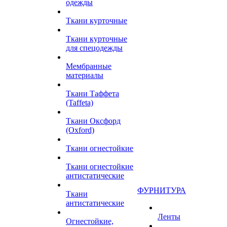
одежды
Ткани курточные
Ткани курточные
для спецодежды
Мембранные
материалы
Ткани Таффета
(Taffeta)
Ткани Оксфорд
(Oxford)
Ткани огнестойкие
Ткани огнестойкие
антистатические
ФУРНИТУРА
Ткани
антистатические
Ленты
Огнестойкие,