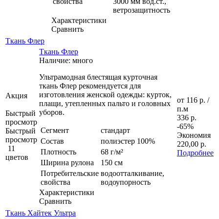
свойства
3000 мм вод.ст.,
ветрозащитность
Характеристики
Сравнить
Ткань Флер
Ткань Флер
Наличие: много
Ультрамодная блестящая курточная
ткань Флер рекомендуется для
изготовления женской одежды: курток,
Акция
от
116 р.
/
плащи, утепленных пальто и головных
п.м
уборов.
Быстрый
336 р.
просмотр
-65%
Сегмент
стандарт
Быстрый
Экономия
просмотр
Состав
полиэстер 100%
220,00 р.
11
Плотность
68 г/м²
Подробнее
цветов
Ширина рулона
150 см
Потребительские
водоотталкивание,
свойства
водоупорность
Характеристики
Сравнить
Ткань Хайтек Ультра