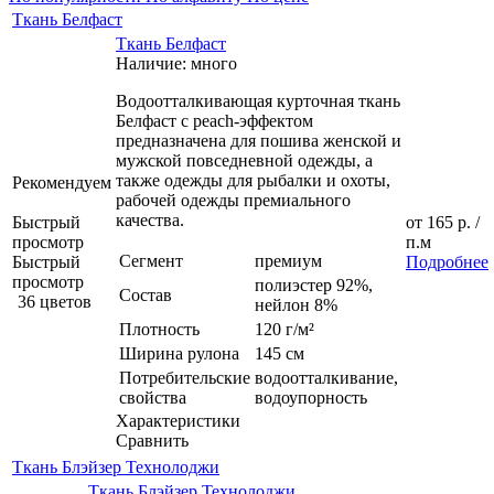
Ткань Белфаст
Ткань Белфаст
Наличие: много
Водоотталкивающая курточная ткань
Белфаст с peach-эффектом
предназначена для пошива женской и
мужской повседневной одежды, а
также одежды для рыбалки и охоты,
Рекомендуем
рабочей одежды премиального
качества.
Быстрый
от
165 р.
/
просмотр
п.м
Сегмент
премиум
Быстрый
Подробнее
просмотр
полиэстер 92%,
Состав
36 цветов
нейлон 8%
Плотность
120 г/м²
Ширина рулона
145 см
Потребительские
водоотталкивание,
свойства
водоупорность
Характеристики
Сравнить
Ткань Блэйзер Технолоджи
Ткань Блэйзер Технолоджи