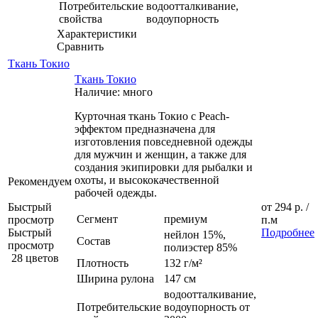
Потребительские
водоотталкивание,
свойства
водоупорность
Характеристики
Сравнить
Ткань Токио
Ткань Токио
Наличие: много
Курточная ткань Токио с Peach-
эффектом предназначена для
изготовления повседневной одежды
для мужчин и женщин, а также для
создания экипировки для рыбалки и
охоты, и высококачественной
Рекомендуем
рабочей одежды.
Быстрый
от
294 р.
/
Сегмент
премиум
просмотр
п.м
Быстрый
Подробнее
нейлон 15%,
Состав
просмотр
полиэстер 85%
28 цветов
Плотность
132 г/м²
Ширина рулона
147 см
водоотталкивание,
Потребительские
водоупорность от