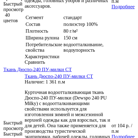
одежды, головных уборов и различных
п.м
Быстрый
аксессуаров.
Подробнее
просмотр
40
Сегмент
стандарт
цветов
Состав
полиэстер 100%
Плотность
80 г/м²
Ширина рулона
150 см
Потребительские
водоотталкивание,
свойства
водоупорность
Характеристики
Сравнить
Ткань Дюспо-240 ПУ-милки СТ
Ткань Дюспо-240 ПУ-милки СТ
Наличие: 1 361 п.м
Курточная водоотталкивающая ткань
Дюспо-240 ПУ-милки (Dewspo 240 PU
Milky) с водоотталкивающими
свойствами используется для
изготовления зимней и межсезонной
верхней одежды как для взрослых, так и
Быстрый
для детей. Она также применяется для
от
104 р.
/
просмотр
производства туристической
п.м
Быстрый
экипировки, рабочей одежды, головных
Подробнее