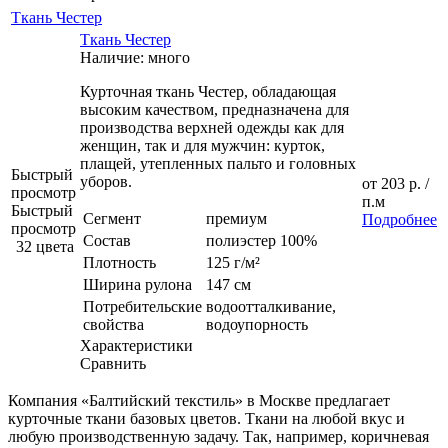
Ткань Честер
Ткань Честер
Наличие: много
Курточная ткань Честер, обладающая
высоким качеством, предназначена для
производства верхней одежды как для
женщин, так и для мужчин: курток,
плащей, утепленных пальто и головных
Быстрый
уборов.
от
203 р.
/
просмотр
п.м
Быстрый
Сегмент
премиум
Подробнее
просмотр
Состав
полиэстер 100%
32 цвета
Плотность
125 г/м²
Ширина рулона
147 см
Потребительские
водоотталкивание,
свойства
водоупорность
Характеристики
Сравнить
Компания «Балтийский текстиль» в Москве предлагает
курточные ткани базовых цветов. Ткани на любой вкус и
любую производственную задачу. Так, например, коричневая