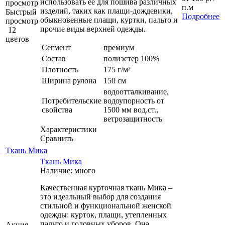
использовать её для пошива различных
просмотр
п.м
изделий, таких как плащи-дождевики,
Быстрый
Подробнее
обыкновенные плащи, куртки, пальто и
просмотр
прочие виды верхней одежды.
12
цветов
Сегмент
премиум
Состав
полиэстер 100%
Плотность
175 г/м²
Ширина рулона
150 см
водоотталкивание,
Потребительские
водоупорность от
свойства
1500 мм вод.ст.,
ветрозащитность
Характеристики
Сравнить
Ткань Мика
Ткань Мика
Наличие: много
Качественная курточная ткань Мика –
это идеальный выбор для создания
стильной и функциональной женской
одежды: курток, плащи, утепленных
пальто и головных уборов. Она
Акция