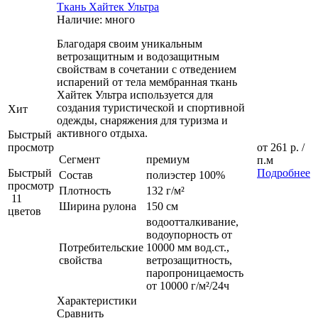
Ткань Хайтек Ультра
Наличие: много
Благодаря своим уникальным
ветрозащитным и водозащитным
свойствам в сочетании с отведением
испарений от тела мембранная ткань
Хайтек Ультра используется для
создания туристической и спортивной
Хит
одежды, снаряжения для туризма и
активного отдыха.
Быстрый
просмотр
от
261 р.
/
Сегмент
премиум
п.м
Быстрый
Подробнее
Состав
полиэстер 100%
просмотр
Плотность
132 г/м²
11
Ширина рулона
150 см
цветов
водоотталкивание,
водоупорность от
Потребительские
10000 мм вод.ст.,
свойства
ветрозащитность,
паропроницаемость
от 10000 г/м²/24ч
Характеристики
Сравнить