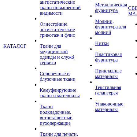
антистатические
Металлическая
ткани повышенной
СВ
фурнитура
видимости
МА
Молнии,
Огнестойкие,
фурнитура для
антистатические
молний
трикотаж и флис
Нитки
КАТАЛОГ
Ткани для
медицинской
Пластиковая
одежды и служб
фурнитура
сервиса
Прикладные
Сорочечные и
материалы
блузочные ткани
Текстильная
Камуфлирующие
галантерея
ткани и материалы
Упаковочные
Ткани
материалы
подкладочные,
ветрозащитные,
пуходержащие
Ткани для печати,