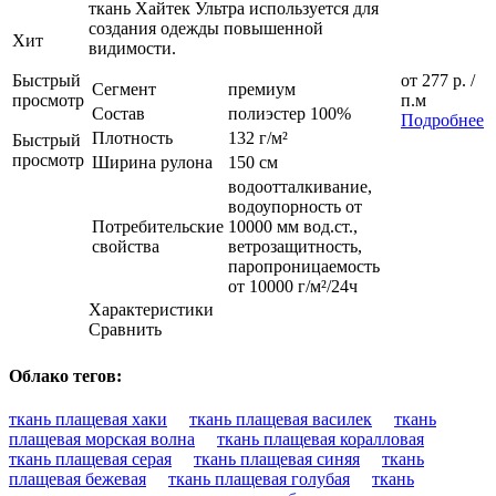
ткань Хайтек Ультра используется для
создания одежды повышенной
Хит
видимости.
Быстрый
от
277 р.
/
Сегмент
премиум
просмотр
п.м
Состав
полиэстер 100%
Подробнее
Плотность
132 г/м²
Быстрый
просмотр
Ширина рулона
150 см
водоотталкивание,
водоупорность от
Потребительские
10000 мм вод.ст.,
свойства
ветрозащитность,
паропроницаемость
от 10000 г/м²/24ч
Характеристики
Сравнить
Облако тегов:
ткань плащевая хаки
ткань плащевая василек
ткань
плащевая морская волна
ткань плащевая коралловая
ткань плащевая серая
ткань плащевая синяя
ткань
плащевая бежевая
ткань плащевая голубая
ткань