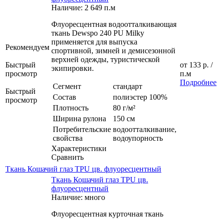
Наличие: 2 649 п.м
Флуоресцентная водоотталкивающая
ткань Dewspo 240 PU Milky
применяется для выпуска
Рекомендуем
спортивной, зимней и демисезонной
верхней одежды, туристической
Быстрый
от
133 р.
/
экипировки.
просмотр
п.м
Подробнее
Сегмент
стандарт
Быстрый
Состав
полиэстер 100%
просмотр
Плотность
80 г/м²
Ширина рулона
150 см
Потребительские
водоотталкивание,
свойства
водоупорность
Характеристики
Сравнить
Ткань Кошачий глаз TPU цв. флуоресцентный
Ткань Кошачий глаз TPU цв.
флуоресцентный
Наличие: много
Флуоресцентная курточная ткань