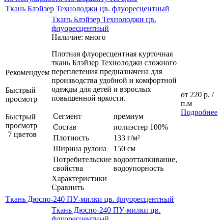
Ткань Блэйзер Технолоджи цв. флуоресцентный
Ткань Блэйзер Технолоджи цв.
флуоресцентный
Наличие: много
Плотная флуоресцентная курточная
ткань Блэйзер Технолоджи сложного
переплетения предназначена для
Рекомендуем
производства удобной и комфортной
одежды для детей и взрослых
Быстрый
от
220 р.
/
повышенной яркости.
просмотр
п.м
Подробнее
Сегмент
премиум
Быстрый
просмотр
Состав
полиэстер 100%
7 цветов
Плотность
133 г/м²
Ширина рулона
150 см
Потребительские
водоотталкивание,
свойства
водоупорность
Характеристики
Сравнить
Ткань Дюспо-240 ПУ-милки цв. флуоресцентный
Ткань Дюспо-240 ПУ-милки цв.
флуоресцентный