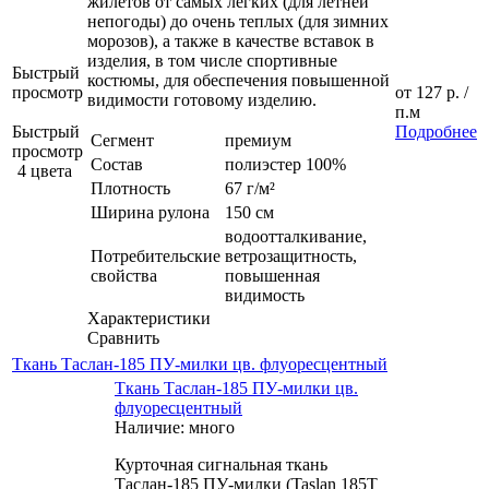
жилетов от самых легких (для летней
непогоды) до очень теплых (для зимних
морозов), а также в качестве вставок в
изделия, в том числе спортивные
Быстрый
костюмы, для обеспечения повышенной
просмотр
от
127 р.
/
видимости готовому изделию.
п.м
Быстрый
Подробнее
Сегмент
премиум
просмотр
Состав
полиэстер 100%
4 цвета
Плотность
67 г/м²
Ширина рулона
150 см
водоотталкивание,
Потребительские
ветрозащитность,
свойства
повышенная
видимость
Характеристики
Сравнить
Ткань Таслан-185 ПУ-милки цв. флуоресцентный
Ткань Таслан-185 ПУ-милки цв.
флуоресцентный
Наличие: много
Курточная сигнальная ткань
Таслан-185 ПУ-милки (Taslan 185T