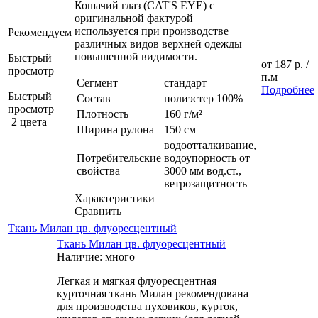
Кошачий глаз (CAT'S EYE) с
оригинальной фактурой
используется при производстве
Рекомендуем
различных видов верхней одежды
повышенной видимости.
Быстрый
от
187 р.
/
просмотр
п.м
Сегмент
стандарт
Подробнее
Быстрый
Состав
полиэстер 100%
просмотр
Плотность
160 г/м²
2 цвета
Ширина рулона
150 см
водоотталкивание,
Потребительские
водоупорность от
свойства
3000 мм вод.ст.,
ветрозащитность
Характеристики
Сравнить
Ткань Милан цв. флуоресцентный
Ткань Милан цв. флуоресцентный
Наличие: много
Легкая и мягкая флуоресцентная
курточная ткань Милан рекомендована
для производства пуховиков, курток,