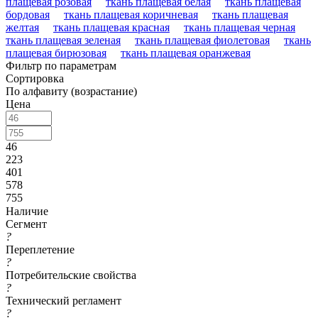
плащевая розовая
ткань плащевая белая
ткань плащевая
бордовая
ткань плащевая коричневая
ткань плащевая
желтая
ткань плащевая красная
ткань плащевая черная
ткань плащевая зеленая
ткань плащевая фиолетовая
ткань
плащевая бирюзовая
ткань плащевая оранжевая
Фильтр по параметрам
Сортировка
По алфавиту (возрастание)
Цена
46
223
401
578
755
Наличие
Сегмент
?
Переплетение
?
Потребительские свойства
?
Технический регламент
?