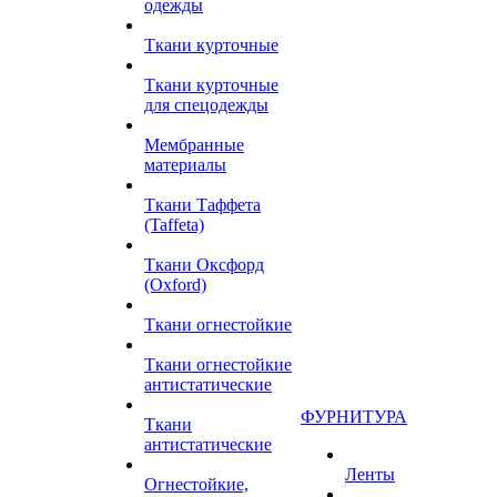
одежды
Ткани курточные
Ткани курточные
для спецодежды
Мембранные
материалы
Ткани Таффета
(Taffeta)
Ткани Оксфорд
(Oxford)
Ткани огнестойкие
Ткани огнестойкие
антистатические
ФУРНИТУРА
Ткани
антистатические
Ленты
Огнестойкие,