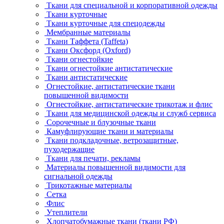
Ткани для специальной и корпоративной одежды
Ткани курточные
Ткани курточные для спецодежды
Мембранные материалы
Ткани Таффета (Taffeta)
Ткани Оксфорд (Oxford)
Ткани огнестойкие
Ткани огнестойкие антистатические
Ткани антистатические
Огнестойкие, антистатические ткани
повышенной видимости
Огнестойкие, антистатические трикотаж и флис
Ткани для медицинской одежды и служб сервиса
Сорочечные и блузочные ткани
Камуфлирующие ткани и материалы
Ткани подкладочные, ветрозащитные,
пуходержащие
Ткани для печати, рекламы
Материалы повышенной видимости для
сигнальной одежды
Трикотажные материалы
Сетка
Флис
Утеплители
Хлопчатобумажные ткани (ткани РФ)