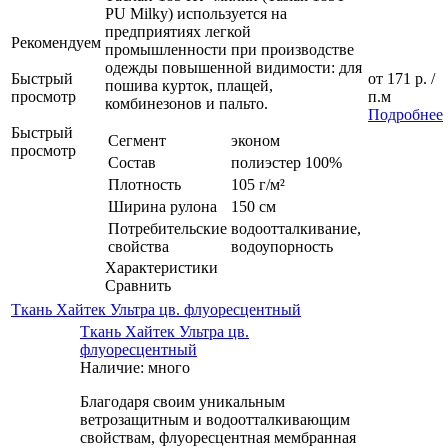
PU Milky) используется на
предприятиях легкой
Рекомендуем
промышленности при производстве
одежды повышенной видимости: для
Быстрый
от
171 р.
/
пошива курток, плащей,
просмотр
п.м
комбинезонов и пальто.
Подробнее
Быстрый
Сегмент
эконом
просмотр
Состав
полиэстер 100%
Плотность
105 г/м²
Ширина рулона
150 см
Потребительские
водоотталкивание,
свойства
водоупорность
Характеристики
Сравнить
Ткань Хайтек Ультра цв. флуоресцентный
Ткань Хайтек Ультра цв.
флуоресцентный
Наличие: много
Благодаря своим уникальным
ветрозащитным и водоотталкивающим
свойствам, флуоресцентная мембранная