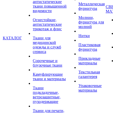
антистатические
Металлическая
ткани повышенной
СВ
фурнитура
видимости
МА
Молнии,
Огнестойкие,
фурнитура для
антистатические
молний
трикотаж и флис
Нитки
КАТАЛОГ
Ткани для
медицинской
Пластиковая
одежды и служб
фурнитура
сервиса
Прикладные
Сорочечные и
материалы
блузочные ткани
Текстильная
Камуфлирующие
галантерея
ткани и материалы
Упаковочные
Ткани
материалы
подкладочные,
ветрозащитные,
пуходержащие
Ткани для печати,