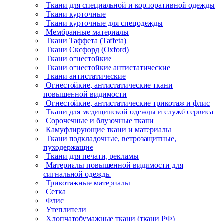
Ткани для специальной и корпоративной одежды
Ткани курточные
Ткани курточные для спецодежды
Мембранные материалы
Ткани Таффета (Taffeta)
Ткани Оксфорд (Oxford)
Ткани огнестойкие
Ткани огнестойкие антистатические
Ткани антистатические
Огнестойкие, антистатические ткани
повышенной видимости
Огнестойкие, антистатические трикотаж и флис
Ткани для медицинской одежды и служб сервиса
Сорочечные и блузочные ткани
Камуфлирующие ткани и материалы
Ткани подкладочные, ветрозащитные,
пуходержащие
Ткани для печати, рекламы
Материалы повышенной видимости для
сигнальной одежды
Трикотажные материалы
Сетка
Флис
Утеплители
Хлопчатобумажные ткани (ткани РФ)