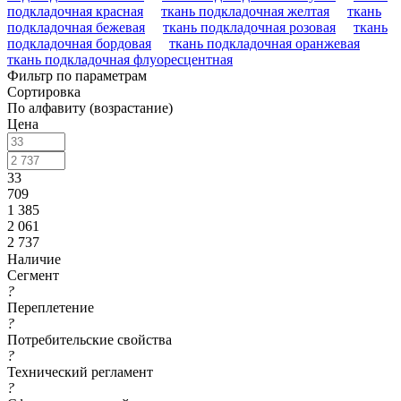
подкладочная красная
ткань подкладочная желтая
ткань
подкладочная бежевая
ткань подкладочная розовая
ткань
подкладочная бордовая
ткань подкладочная оранжевая
ткань подкладочная флуоресцентная
Фильтр по параметрам
Сортировка
По алфавиту (возрастание)
Цена
33
709
1 385
2 061
2 737
Наличие
Сегмент
?
Переплетение
?
Потребительские свойства
?
Технический регламент
?