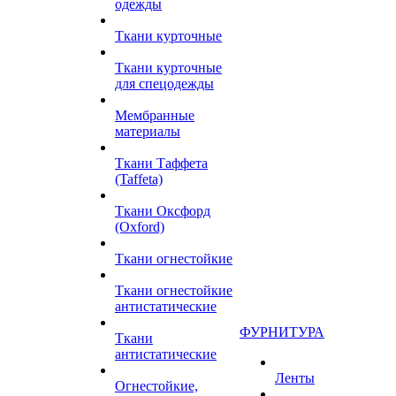
одежды
Ткани курточные
Ткани курточные
для спецодежды
Мембранные
материалы
Ткани Таффета
(Taffeta)
Ткани Оксфорд
(Oxford)
Ткани огнестойкие
Ткани огнестойкие
антистатические
ФУРНИТУРА
Ткани
антистатические
Ленты
Огнестойкие,