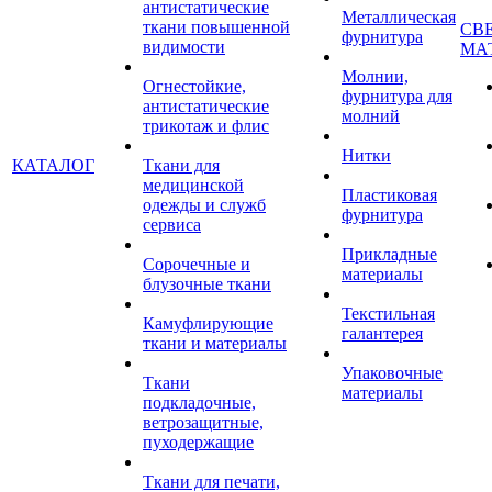
антистатические
Металлическая
ткани повышенной
СВ
фурнитура
видимости
МА
Молнии,
Огнестойкие,
фурнитура для
антистатические
молний
трикотаж и флис
Нитки
КАТАЛОГ
Ткани для
медицинской
Пластиковая
одежды и служб
фурнитура
сервиса
Прикладные
Сорочечные и
материалы
блузочные ткани
Текстильная
Камуфлирующие
галантерея
ткани и материалы
Упаковочные
Ткани
материалы
подкладочные,
ветрозащитные,
пуходержащие
Ткани для печати,