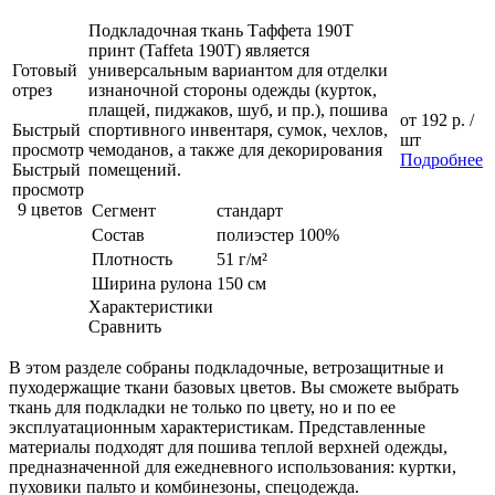
Подкладочная ткань Таффета 190Т
принт (Taffeta 190T) является
Готовый
универсальным вариантом для отделки
отрез
изнаночной стороны одежды (курток,
плащей, пиджаков, шуб, и пр.), пошива
от
192 р.
/
Быстрый
спортивного инвентаря, сумок, чехлов,
шт
просмотр
чемоданов, а также для декорирования
Подробнее
Быстрый
помещений.
просмотр
9 цветов
Сегмент
стандарт
Состав
полиэстер 100%
Плотность
51 г/м²
Ширина рулона
150 см
Характеристики
Сравнить
В этом разделе собраны подкладочные, ветрозащитные и
пуходержащие ткани базовых цветов. Вы сможете выбрать
ткань для подкладки не только по цвету, но и по ее
эксплуатационным характеристикам. Представленные
материалы подходят для пошива теплой верхней одежды,
предназначенной для ежедневного использования: куртки,
пуховики пальто и комбинезоны, спецодежда.