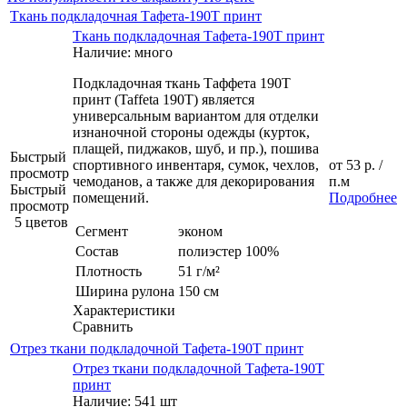
Ткань подкладочная Тафета-190Т принт
Ткань подкладочная Тафета-190Т принт
Наличие: много
Подкладочная ткань Таффета 190Т
принт (Taffeta 190T) является
универсальным вариантом для отделки
изнаночной стороны одежды (курток,
плащей, пиджаков, шуб, и пр.), пошива
Быстрый
спортивного инвентаря, сумок, чехлов,
от
53 р.
/
просмотр
чемоданов, а также для декорирования
п.м
Быстрый
помещений.
Подробнее
просмотр
5 цветов
Сегмент
эконом
Состав
полиэстер 100%
Плотность
51 г/м²
Ширина рулона
150 см
Характеристики
Сравнить
Отрез ткани подкладочной Тафета-190Т принт
Отрез ткани подкладочной Тафета-190Т
принт
Наличие: 541 шт