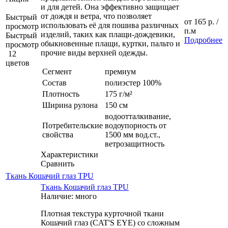
и для детей. Она эффективно защищает
от дождя и ветра, что позволяет
Быстрый
от
165 р.
/
использовать её для пошива различных
просмотр
п.м
изделий, таких как плащи-дождевики,
Быстрый
Подробнее
обыкновенные плащи, куртки, пальто и
просмотр
прочие виды верхней одежды.
12
цветов
Сегмент
премиум
Состав
полиэстер 100%
Плотность
175 г/м²
Ширина рулона
150 см
водоотталкивание,
Потребительские
водоупорность от
свойства
1500 мм вод.ст.,
ветрозащитность
Характеристики
Сравнить
Ткань Кошачий глаз TPU
Ткань Кошачий глаз TPU
Наличие: много
Плотная текстура курточной ткани
Кошачий глаз (CAT'S EYE) со сложным