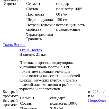
Сегмент
стандарт
2 цвета
Состав
полиэстер 100%
Плотность
60 г/м²
Ширина рулона
150 см
Потребительские
ветрозащитность,
свойства
пуходержание
Характеристики
Сравнить
Ткань Восток
Ткань Восток
Наличие: 21 п.м
Плотная и прочная водоупорная
курточная ткань Восток с TPU
покрытием предназначена для
производства качественной рабочей
одежды, мужских курток и других
изделий для охотников и рыболовов,
туристов и спортсменов.
Быстрый
от
223 р.
/
просмотр
п.м
Сегмент
стандарт
Быстрый
Подробнее
Состав
полиэстер 100%
просмотр
Плотность
215 г/м²