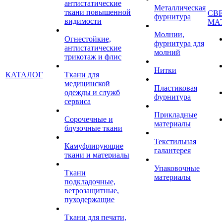
антистатические
Металлическая
ткани повышенной
СВ
фурнитура
видимости
МА
Молнии,
Огнестойкие,
фурнитура для
антистатические
молний
трикотаж и флис
Нитки
КАТАЛОГ
Ткани для
медицинской
Пластиковая
одежды и служб
фурнитура
сервиса
Прикладные
Сорочечные и
материалы
блузочные ткани
Текстильная
Камуфлирующие
галантерея
ткани и материалы
Упаковочные
Ткани
материалы
подкладочные,
ветрозащитные,
пуходержащие
Ткани для печати,