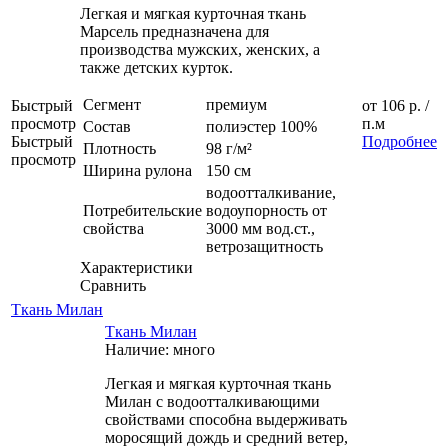
Легкая и мягкая курточная ткань
Марсель предназначена для
производства мужских, женских, а
также детских курток.
Сегмент
премиум
Быстрый
от
106 р.
/
просмотр
п.м
Состав
полиэстер 100%
Быстрый
Подробнее
Плотность
98 г/м²
просмотр
Ширина рулона
150 см
водоотталкивание,
Потребительские
водоупорность от
свойства
3000 мм вод.ст.,
ветрозащитность
Характеристики
Сравнить
Ткань Милан
Ткань Милан
Наличие: много
Легкая и мягкая курточная ткань
Милан с водоотталкивающими
свойствами способна выдерживать
моросящий дождь и средний ветер,