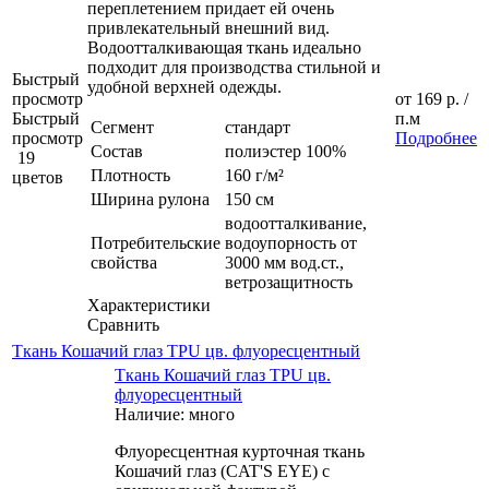
переплетением придает ей очень
привлекательный внешний вид.
Водоотталкивающая ткань идеально
подходит для производства стильной и
Быстрый
удобной верхней одежды.
просмотр
от
169 р.
/
Быстрый
п.м
Сегмент
стандарт
просмотр
Подробнее
Состав
полиэстер 100%
19
Плотность
160 г/м²
цветов
Ширина рулона
150 см
водоотталкивание,
Потребительские
водоупорность от
свойства
3000 мм вод.ст.,
ветрозащитность
Характеристики
Сравнить
Ткань Кошачий глаз TPU цв. флуоресцентный
Ткань Кошачий глаз TPU цв.
флуоресцентный
Наличие: много
Флуоресцентная курточная ткань
Кошачий глаз (CAT'S EYE) с