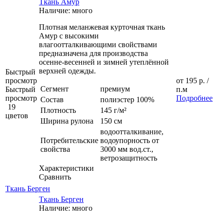
Ткань Амур
Наличие: много
Плотная меланжевая курточная ткань
Амур с высокими
влагоотталкивающими свойствами
предназначена для производства
осенне-весенней и зимней утеплённой
верхней одежды.
Быстрый
просмотр
от
195 р.
/
Сегмент
премиум
Быстрый
п.м
просмотр
Подробнее
Состав
полиэстер 100%
19
Плотность
145 г/м²
цветов
Ширина рулона
150 см
водоотталкивание,
Потребительские
водоупорность от
свойства
3000 мм вод.ст.,
ветрозащитность
Характеристики
Сравнить
Ткань Берген
Ткань Берген
Наличие: много