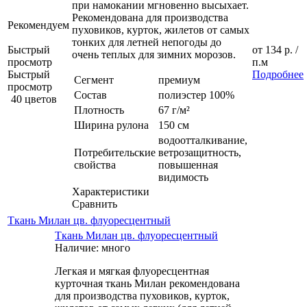
при намокании мгновенно высыхает.
Рекомендована для производства
Рекомендуем
пуховиков, курток, жилетов от самых
тонких для летней непогоды до
Быстрый
от
134 р.
/
очень теплых для зимних морозов.
просмотр
п.м
Быстрый
Подробнее
Сегмент
премиум
просмотр
Состав
полиэстер 100%
40 цветов
Плотность
67 г/м²
Ширина рулона
150 см
водоотталкивание,
Потребительские
ветрозащитность,
свойства
повышенная
видимость
Характеристики
Сравнить
Ткань Милан цв. флуоресцентный
Ткань Милан цв. флуоресцентный
Наличие: много
Легкая и мягкая флуоресцентная
курточная ткань Милан рекомендована
для производства пуховиков, курток,