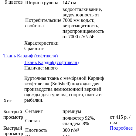
9 цветов
Ширина рулона
147 см
водоотталкивание,
водоупорность от
Потребительские
7000 мм вод.ст.,
свойства
ветрозащитность,
паропроницаемость
от 7000 г/м²/24ч
Характеристики
Сравнить
Ткань Кардиф (софтшелл)
Ткань Кардиф (софтшелл)
Наличие: много
Курточная ткань с мембраной Кардиф
«софтшелл» (Softshell) подходит для
производства демисезонной верхней
одежды для туризма, спорта, охоты и
рыбалки.
Хит
Сегмент
премиум
Быстрый
просмотр
от
415 р.
/
полиэстер 92%,
Состав
п.м
спандекс 8%
Быстрый
Подробнее
Плотность
300 г/м²
просмотр