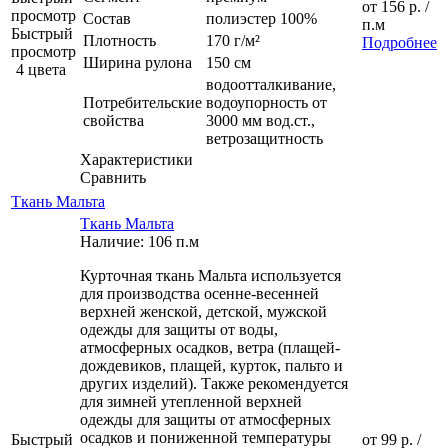
от
156 р.
/
просмотр
Состав
полиэстер 100%
п.м
Быстрый
Плотность
170 г/м²
Подробнее
просмотр
Ширина рулона
150 см
4 цвета
водоотталкивание,
Потребительские
водоупорность от
свойства
3000 мм вод.ст.,
ветрозащитность
Характеристики
Сравнить
Ткань Мальта
Ткань Мальта
Наличие: 106 п.м
Курточная ткань Мальта используется
для производства осенне-весенней
верхней женской, детской, мужской
одежды для защиты от воды,
атмосферных осадков, ветра (плащей-
дождевиков, плащей, курток, пальто и
других изделий). Также рекомендуется
для зимней утепленной верхней
одежды для защиты от атмосферных
осадков и пониженной температуры
Быстрый
от
99 р.
/