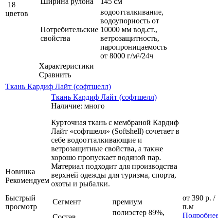
Ширина рулона
145 см
18
водоотталкивание,
цветов
водоупорность от
Потребительские
10000 мм вод.ст.,
свойства
ветрозащитность,
паропроницаемость
от 8000 г/м²/24ч
Характеристики
Сравнить
Ткань Кардиф Лайт (софтшелл)
Ткань Кардиф Лайт (софтшелл)
Наличие: много
Курточная ткань с мембраной Кардиф
Лайт «софтшелл» (Softshell) сочетает в
себе водоотталкивающие и
ветрозащитные свойства, а также
хорошо пропускает водяной пар.
Материал подходит для производства
Новинка
верхней одежды для туризма, спорта,
Рекомендуем
охоты и рыбалки.
Быстрый
от
390 р.
/
Сегмент
премиум
просмотр
п.м
полиэстер 89%,
Подробне
Состав