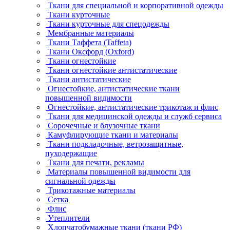
Ткани для специальной и корпоративной одежды
Ткани курточные
Ткани курточные для спецодежды
Мембранные материалы
Ткани Таффета (Taffeta)
Ткани Оксфорд (Oxford)
Ткани огнестойкие
Ткани огнестойкие антистатические
Ткани антистатические
Огнестойкие, антистатические ткани
повышенной видимости
Огнестойкие, антистатические трикотаж и флис
Ткани для медицинской одежды и служб сервиса
Сорочечные и блузочные ткани
Камуфлирующие ткани и материалы
Ткани подкладочные, ветрозащитные,
пуходержащие
Ткани для печати, рекламы
Материалы повышенной видимости для
сигнальной одежды
Трикотажные материалы
Сетка
Флис
Утеплители
Хлопчатобумажные ткани (ткани РФ)