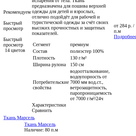
испарения от тела. Ткань
предназначена для пошива верхней
одежды для детей и взрослых,
Рекомендуем
отлично подойдёт для рабочей и
туристической одежды за счёт своих
Быстрый
от
284 р.
/
высоких прочностных и защитных
просмотр
п.м
показателей.
Подробне
Быстрый
Сегмент
премиум
просмотр
14 цветов
Состав
полиэстер 100%
Плотность
130 г/м²
Ширина рулона
150 см
водоотталкивание,
водоупорность от
Потребительские
7000 мм вод.ст.,
свойства
ветрозащитность,
паропроницаемость
от 7000 г/м²/24ч
Характеристики
Сравнить
Ткань Марсель
Ткань Марсель
Наличие: 80 п.м