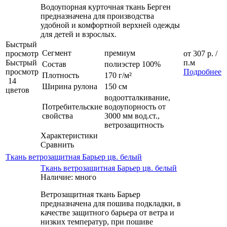
Водоупорная курточная ткань Берген
предназначена для производства
удобной и комфортной верхней одежды
для детей и взрослых.
Быстрый
Сегмент
премиум
просмотр
от
307 р.
/
Быстрый
п.м
Состав
полиэстер 100%
просмотр
Подробнее
Плотность
170 г/м²
14
Ширина рулона
150 см
цветов
водоотталкивание,
Потребительские
водоупорность от
свойства
3000 мм вод.ст.,
ветрозащитность
Характеристики
Сравнить
Ткань ветрозащитная Барьер цв. белый
Ткань ветрозащитная Барьер цв. белый
Наличие: много
Ветрозащитная ткань Барьер
предназначена для пошива подкладки, в
качестве защитного барьера от ветра и
низких температур, при пошиве