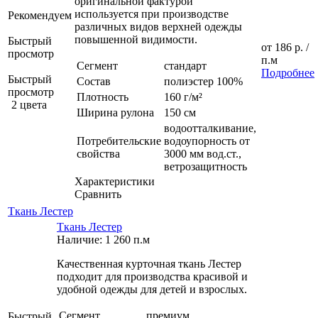
оригинальной фактурой
используется при производстве
Рекомендуем
различных видов верхней одежды
повышенной видимости.
Быстрый
от
186 р.
/
просмотр
п.м
Сегмент
стандарт
Подробнее
Быстрый
Состав
полиэстер 100%
просмотр
Плотность
160 г/м²
2 цвета
Ширина рулона
150 см
водоотталкивание,
Потребительские
водоупорность от
свойства
3000 мм вод.ст.,
ветрозащитность
Характеристики
Сравнить
Ткань Лестер
Ткань Лестер
Наличие: 1 260 п.м
Качественная курточная ткань Лестер
подходит для производства красивой и
удобной одежды для детей и взрослых.
Сегмент
премиум
Быстрый