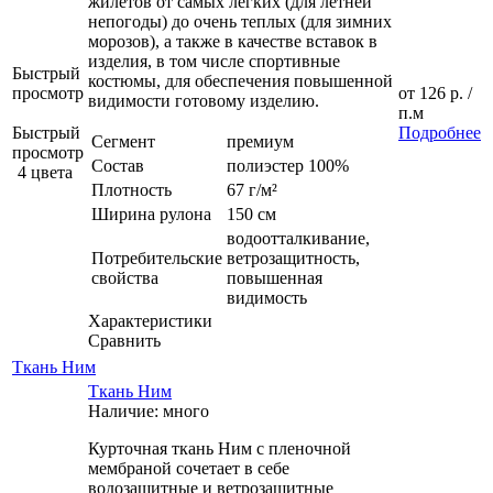
жилетов от самых легких (для летней
непогоды) до очень теплых (для зимних
морозов), а также в качестве вставок в
изделия, в том числе спортивные
Быстрый
костюмы, для обеспечения повышенной
просмотр
от
126 р.
/
видимости готовому изделию.
п.м
Быстрый
Подробнее
Сегмент
премиум
просмотр
Состав
полиэстер 100%
4 цвета
Плотность
67 г/м²
Ширина рулона
150 см
водоотталкивание,
Потребительские
ветрозащитность,
свойства
повышенная
видимость
Характеристики
Сравнить
Ткань Ним
Ткань Ним
Наличие: много
Курточная ткань Ним с пленочной
мембраной сочетает в себе
водозащитные и ветрозащитные