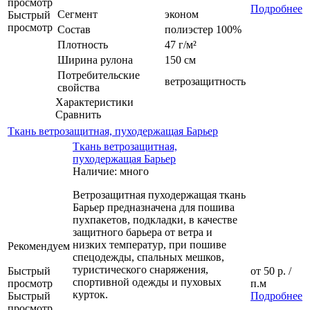
просмотр
Подробнее
Сегмент
эконом
Быстрый
просмотр
Состав
полиэстер 100%
Плотность
47 г/м²
Ширина рулона
150 см
Потребительские
ветрозащитность
свойства
Характеристики
Сравнить
Ткань ветрозащитная, пуходержащая Барьер
Ткань ветрозащитная,
пуходержащая Барьер
Наличие: много
Ветрозащитная пуходержащая ткань
Барьер предназначена для пошива
пухпакетов, подкладки, в качестве
защитного барьера от ветра и
низких температур, при пошиве
Рекомендуем
спецодежды, спальных мешков,
туристического снаряжения,
Быстрый
от
50 р.
/
спортивной одежды и пуховых
просмотр
п.м
курток.
Быстрый
Подробнее
просмотр