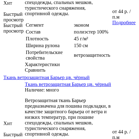
спецодежды, спальных мешков,
Хит
туристического снаряжения,
от
44 р.
/
спортивной одежды.
Быстрый
п.м
просмотр
Подробнее
Сегмент
эконом
Быстрый
просмотр
Состав
полиэстер 100%
Плотность
45 г/м²
Ширина рулона
150 см
Потребительские
ветрозащитность
свойства
Характеристики
Сравнить
Ткань ветрозащитная Барьер цв. чёрный
Ткань ветрозащитная Барьер цв. чёрный
Наличие: много
Ветрозащитная ткань Барьер
предназначена для пошива подкладки, в
качестве защитного барьера от ветра и
низких температур, при пошиве
спецодежды, спальных мешков,
Хит
туристического снаряжения,
от
44 р.
/
спортивной одежды.
Быстрый
п.м