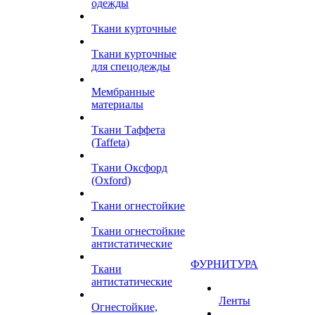
одежды
Ткани курточные
Ткани курточные
для спецодежды
Мембранные
материалы
Ткани Таффета
(Taffeta)
Ткани Оксфорд
(Oxford)
Ткани огнестойкие
Ткани огнестойкие
антистатические
ФУРНИТУРА
Ткани
антистатические
Ленты
Огнестойкие,