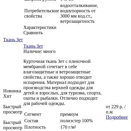
водоотталкивание,
Потребительские
водоупорность от
свойства
3000 мм вод.ст.,
ветрозащитность
Характеристики
Сравнить
Ткань Зет
Ткань Зет
Наличие: много
Курточная ткань Зет с пленочной
мембраной сочетает в себе
влагозащитные и ветрозащитные
свойства, а также хорошо отводит
испарения. Материал подходит для
производства верхней одежды для
Новинка
детей и взрослых, для туризма, спорта,
Хит
охоты и рыбалки. Отлично подходит
для рабочей одежды.
Быстрый
от
229 р.
/
просмотр
п.м
Сегмент
премиум
Подробнее
Состав
полиэстер 100%
Быстрый
Плотность
170 г/м²
просмотр