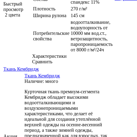
спандекс 11%
Быстрый
Плотность
270 г/м²
просмотр
2 цвета
Ширина рулона
145 см
водоотталкивание,
водоупорность от
Потребительские
10000 мм вод.ст.,
свойства
ветрозащитность,
паропроницаемость
от 8000 г/м²/24ч
Характеристики
Сравнить
Ткань Кембридж
Ткань Кембридж
Наличие: много
Курточная ткань премиум-сегмента
Кембридж обладает высокими
водоотталкивающими и
воздухонепроницаемыми
характеристиками, что делает её
идеальной для создания утеплённой
верхней одежды на осенне-весенний
период, а также зимней одежды,
предназначенной как для взрослых, так
Акция