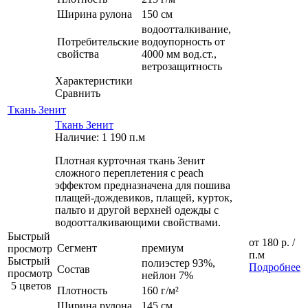
Ширина рулона
150 см
водоотталкивание,
Потребительские
водоупорность от
свойства
4000 мм вод.ст.,
ветрозащитность
Характеристики
Сравнить
Ткань Зенит
Ткань Зенит
Наличие: 1 190 п.м
Плотная курточная ткань Зенит
сложного переплетения с peach
эффектом предназначена для пошива
плащей-дождевиков, плащей, курток,
пальто и другой верхней одежды с
водоотталкивающими свойствами.
Быстрый
от
180 р.
/
Сегмент
премиум
просмотр
п.м
Быстрый
полиэстер 93%,
Подробнее
Состав
просмотр
нейлон 7%
5 цветов
Плотность
160 г/м²
Ширина рулона
145 см