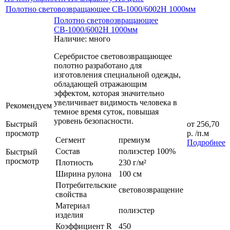
Полотно световозвращающее СВ-1000/6002H 1000мм
Полотно световозвращающее
СВ-1000/6002H 1000мм
Наличие: много
Серебристое световозвращающее
полотно разработано для
изготовления специальной одежды,
обладающей отражающим
эффектом, которая значительно
увеличивает видимость человека в
Рекомендуем
темное время суток, повышая
уровень безопасности.
Быстрый
от
256,70
просмотр
р.
/п.м
Сегмент
премиум
Подробнее
Состав
полиэстер 100%
Быстрый
просмотр
Плотность
230 г/м²
Ширина рулона
100 см
Потребительские
световозвращение
свойства
Материал
полиэстер
изделия
Коэффициент R
450