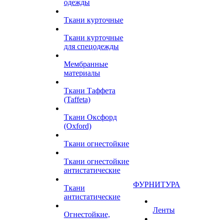
одежды
Ткани курточные
Ткани курточные
для спецодежды
Мембранные
материалы
Ткани Таффета
(Taffeta)
Ткани Оксфорд
(Oxford)
Ткани огнестойкие
Ткани огнестойкие
антистатические
ФУРНИТУРА
Ткани
антистатические
Ленты
Огнестойкие,