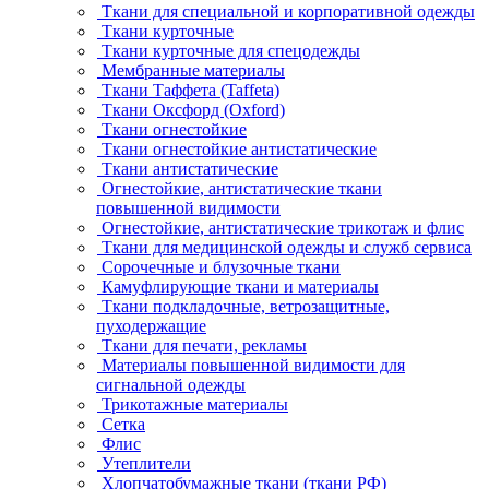
Ткани для специальной и корпоративной одежды
Ткани курточные
Ткани курточные для спецодежды
Мембранные материалы
Ткани Таффета (Taffeta)
Ткани Оксфорд (Oxford)
Ткани огнестойкие
Ткани огнестойкие антистатические
Ткани антистатические
Огнестойкие, антистатические ткани
повышенной видимости
Огнестойкие, антистатические трикотаж и флис
Ткани для медицинской одежды и служб сервиса
Сорочечные и блузочные ткани
Камуфлирующие ткани и материалы
Ткани подкладочные, ветрозащитные,
пуходержащие
Ткани для печати, рекламы
Материалы повышенной видимости для
сигнальной одежды
Трикотажные материалы
Сетка
Флис
Утеплители
Хлопчатобумажные ткани (ткани РФ)