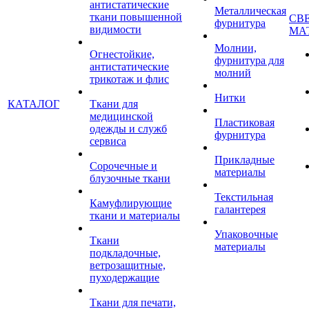
антистатические
Металлическая
ткани повышенной
СВ
фурнитура
видимости
МА
Молнии,
Огнестойкие,
фурнитура для
антистатические
молний
трикотаж и флис
Нитки
КАТАЛОГ
Ткани для
медицинской
Пластиковая
одежды и служб
фурнитура
сервиса
Прикладные
Сорочечные и
материалы
блузочные ткани
Текстильная
Камуфлирующие
галантерея
ткани и материалы
Упаковочные
Ткани
материалы
подкладочные,
ветрозащитные,
пуходержащие
Ткани для печати,