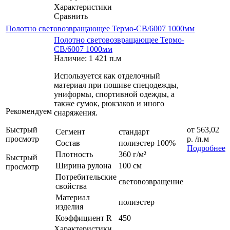
Характеристики
Сравнить
Полотно световозвращающее Термо-СВ/6007 1000мм
Полотно световозвращающее Термо-
СВ/6007 1000мм
Наличие: 1 421 п.м
Используется как отделочный
материал при пошиве спецодежды,
униформы, спортивной одежды, а
также сумок, рюкзаков и иного
Рекомендуем
снаряжения.
Быстрый
от
563,02
Сегмент
стандарт
просмотр
р.
/п.м
Состав
полиэстер 100%
Подробнее
Плотность
360 г/м²
Быстрый
Ширина рулона
100 см
просмотр
Потребительские
световозвращение
свойства
Материал
полиэстер
изделия
Коэффициент R
450
Характеристики