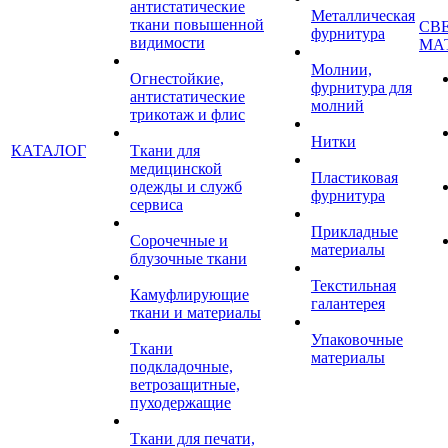
антистатические
Металлическая
ткани повышенной
СВ
фурнитура
видимости
МА
Молнии,
Огнестойкие,
фурнитура для
антистатические
молний
трикотаж и флис
Нитки
КАТАЛОГ
Ткани для
медицинской
Пластиковая
одежды и служб
фурнитура
сервиса
Прикладные
Сорочечные и
материалы
блузочные ткани
Текстильная
Камуфлирующие
галантерея
ткани и материалы
Упаковочные
Ткани
материалы
подкладочные,
ветрозащитные,
пуходержащие
Ткани для печати,