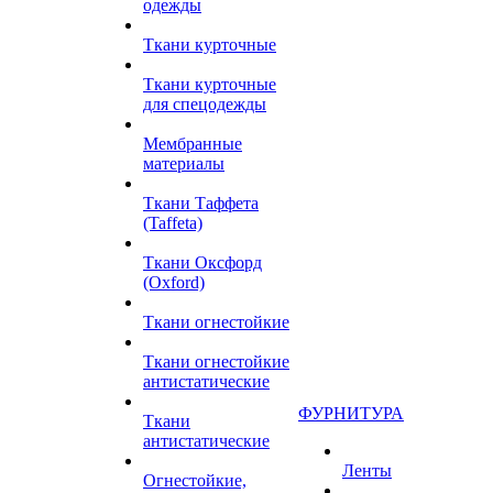
одежды
Ткани курточные
Ткани курточные
для спецодежды
Мембранные
материалы
Ткани Таффета
(Taffeta)
Ткани Оксфорд
(Oxford)
Ткани огнестойкие
Ткани огнестойкие
антистатические
ФУРНИТУРА
Ткани
антистатические
Ленты
Огнестойкие,