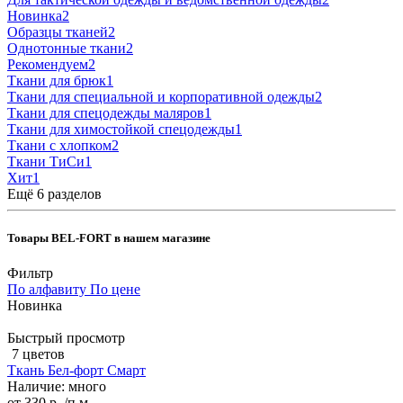
Новинка
2
Образцы тканей
2
Однотонные ткани
2
Рекомендуем
2
Ткани для брюк
1
Ткани для специальной и корпоративной одежды
2
Ткани для спецодежды маляров
1
Ткани для химостойкой спецодежды
1
Ткани с хлопком
2
Ткани ТиСи
1
Хит
1
Ещё 6 разделов
Товары BEL-FORT в нашем магазине
Фильтр
По алфавиту
По цене
Новинка
Быстрый просмотр
7 цветов
Ткань Бел-форт Смарт
Наличие: много
от
330 р.
/п.м