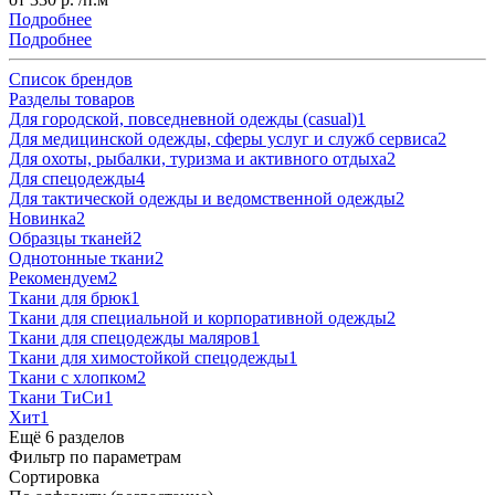
Подробнее
Подробнее
Список брендов
Разделы товаров
Для городской, повседневной одежды (casual)
1
Для медицинской одежды, сферы услуг и служб сервиса
2
Для охоты, рыбалки, туризма и активного отдыха
2
Для спецодежды
4
Для тактической одежды и ведомственной одежды
2
Новинка
2
Образцы тканей
2
Однотонные ткани
2
Рекомендуем
2
Ткани для брюк
1
Ткани для специальной и корпоративной одежды
2
Ткани для спецодежды маляров
1
Ткани для химостойкой спецодежды
1
Ткани с хлопком
2
Ткани ТиСи
1
Хит
1
Ещё 6 разделов
Фильтр по параметрам
Сортировка