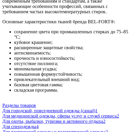
современным требованиям и стандартам, а также
учитывающие особенности профессий, связанных с
требованием частых высокотемпературных стирок.
Основные характеристики тканей бренда BEL-FORT®:
сохранение цвета при промышленных стирках до 75–85
°C;
кубовое крашение;
расширенные защитные свойства;
антисминаемость;
прочность и износостойкость;
отсутствие пиллинга;
минимальная усадка;
повышенная формоустойчивость;
привлекательный внешний вид;
базовая цветовая гамма;
складская программа.
Разделы товаров
Для городской, повседневной одежды (casual)
1
Для медицинской одежды, сферы услуг и служб сервиса
2
Для охоты, рыбалки, туризма и активного отдыха
2
Для спецодежды
4
Для тактической одежды и ведомственной одежды
2