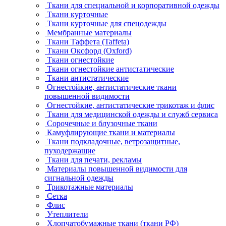
Ткани для специальной и корпоративной одежды
Ткани курточные
Ткани курточные для спецодежды
Мембранные материалы
Ткани Таффета (Taffeta)
Ткани Оксфорд (Oxford)
Ткани огнестойкие
Ткани огнестойкие антистатические
Ткани антистатические
Огнестойкие, антистатические ткани
повышенной видимости
Огнестойкие, антистатические трикотаж и флис
Ткани для медицинской одежды и служб сервиса
Сорочечные и блузочные ткани
Камуфлирующие ткани и материалы
Ткани подкладочные, ветрозащитные,
пуходержащие
Ткани для печати, рекламы
Материалы повышенной видимости для
сигнальной одежды
Трикотажные материалы
Сетка
Флис
Утеплители
Хлопчатобумажные ткани (ткани РФ)