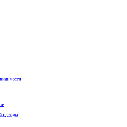
 видимости
ие
й одежды