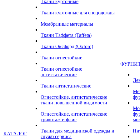
Ткани курточные
Ткани курточные для спецодежды
Мембранные материалы
Ткани Таффета (Taffeta)
Ткани Оксфорд (Oxford)
Ткани огнестойкие
ФУРНИ
Ткани огнестойкие
антистатические
Ле
Ткани антистатические
Ме
Огнестойкие, антистатические
фу
ткани повышенной видимости
Мо
Огнестойкие, антистатические
фу
трикотаж и флис
мо
Ткани для медицинской одежды и
Ни
КАТАЛОГ
служб сервиса