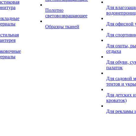
астиковая
рнитура
Для влагозащ
Полотно
водонепрониц
световозвращающее
икладные
териалы
Для офисной
Образцы тканей
кстильная
Для спортивн
антерея
Для охоты, ры
аковочные
отдыха
териалы
Для обуви, су
палаток
Для садовой м
тентов и укр
Для детских и
кроваток)
Для рекламы 