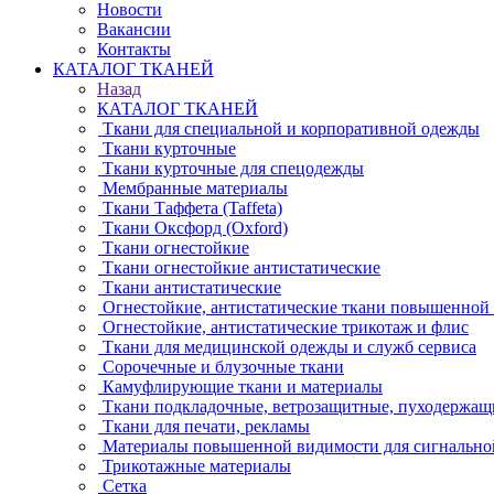
Новости
Вакансии
Контакты
КАТАЛОГ ТКАНЕЙ
Назад
КАТАЛОГ ТКАНЕЙ
Ткани для специальной и корпоративной одежды
Ткани курточные
Ткани курточные для спецодежды
Мембранные материалы
Ткани Таффета (Taffeta)
Ткани Оксфорд (Oxford)
Ткани огнестойкие
Ткани огнестойкие антистатические
Ткани антистатические
Огнестойкие, антистатические ткани повышенной
Огнестойкие, антистатические трикотаж и флис
Ткани для медицинской одежды и служб сервиса
Сорочечные и блузочные ткани
Камуфлирующие ткани и материалы
Ткани подкладочные, ветрозащитные, пуходержащ
Ткани для печати, рекламы
Материалы повышенной видимости для сигнально
Трикотажные материалы
Сетка