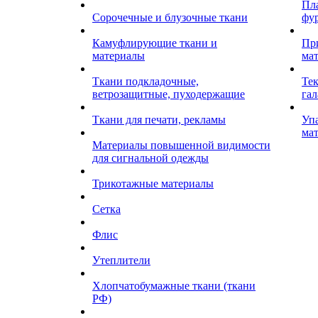
Пл
Сорочечные и блузочные ткани
фу
Камуфлирующие ткани и
Пр
материалы
ма
Ткани подкладочные,
Те
ветрозащитные, пуходержащие
гал
Ткани для печати, рекламы
Уп
ма
Материалы повышенной видимости
для сигнальной одежды
Трикотажные материалы
Сетка
Флис
Утеплители
Хлопчатобумажные ткани (ткани
РФ)