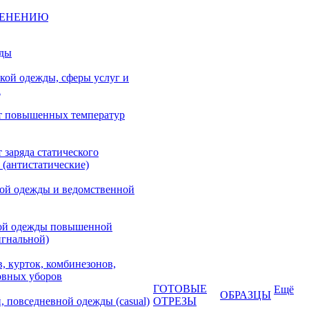
МЕНЕНИЮ
жды
кой одежды, сферы услуг и
а
т повышенных температур
 заряда статического
 (антистатические)
кой одежды и ведомственной
ой одежды повышенной
игнальной)
, курток, комбинезонов,
овных уборов
ГОТОВЫЕ
Ещё
ОБРАЗЦЫ
, повседневной одежды (casual)
ОТРЕЗЫ