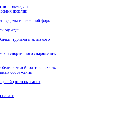
итной одежды и
аемых изделий
 униформы и школьной формы
ой одежды
балки, туризма и активного
мок и спортивного снаряжения,
ебели, качелей, зонтов, чехлов,
ывных сооружений
зделий (колясок, санок,
и печати