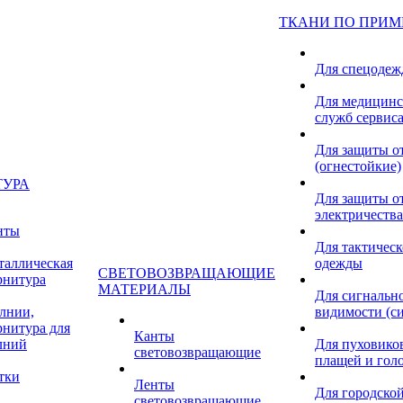
ТКАНИ ПО ПРИ
Для спецоде
Для медицинс
служб сервис
Для защиты о
(огнестойкие)
ТУРА
Для защиты от
электричества
нты
Для тактичес
таллическая
одежды
СВЕТОВОЗВРАЩАЮЩИЕ
рнитура
МАТЕРИАЛЫ
Для сигнальн
лнии,
видимости (с
рнитура для
Канты
лний
Для пуховиков
световозвращающие
плащей и гол
тки
Ленты
Для городской
световозвращающие