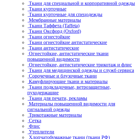
Ткани для специальной и корпоративной одежды
Ткани курточные
Ткани курточные для спецодежды
Мембранные материалы
Ткани Таффета (Taffeta)
Ткани Оксфорд (Oxford)
Ткани огнестойкие
Ткани огнестойкие антистатические
Ткани антистатические
Огнестойкие, антистатические ткани
повышенной видимости
Огнестойкие, антистатические трикотаж и флис
Ткани для медицинской одежды и служб сервиса
Сорочечные и блузочные ткани
Камуфлирующие ткани и материалы
Ткани подкладочные, ветрозащитные,
пуходержащие
Ткани для печати, рекламы
Материалы повышенной видимости для
сигнальной одежды
Трикотажные материалы
Сетка
Флис
Утеплители
Хлопчатобумажные ткани (ткани РФ)