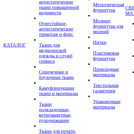
антистатические
Металлическая
ткани повышенной
СВ
фурнитура
видимости
МА
Молнии,
Огнестойкие,
фурнитура для
антистатические
молний
трикотаж и флис
Нитки
КАТАЛОГ
Ткани для
медицинской
Пластиковая
одежды и служб
фурнитура
сервиса
Прикладные
Сорочечные и
материалы
блузочные ткани
Текстильная
Камуфлирующие
галантерея
ткани и материалы
Упаковочные
Ткани
материалы
подкладочные,
ветрозащитные,
пуходержащие
Ткани для печати,