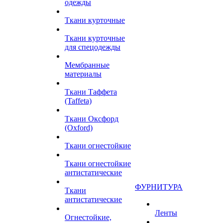
одежды
Ткани курточные
Ткани курточные
для спецодежды
Мембранные
материалы
Ткани Таффета
(Taffeta)
Ткани Оксфорд
(Oxford)
Ткани огнестойкие
Ткани огнестойкие
антистатические
ФУРНИТУРА
Ткани
антистатические
Ленты
Огнестойкие,