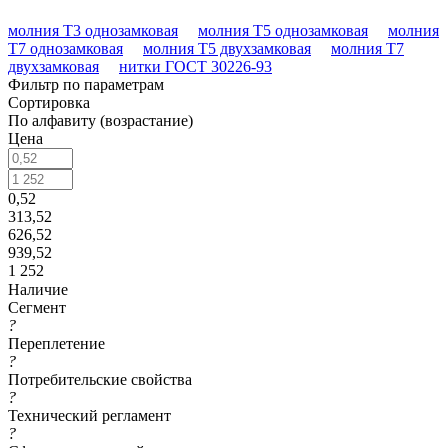
молния Т3 однозамковая
молния Т5 однозамковая
молния
Т7 однозамковая
молния Т5 двухзамковая
молния Т7
двухзамковая
нитки ГОСТ 30226-93
Фильтр по параметрам
Сортировка
По алфавиту (возрастание)
Цена
0,52
313,52
626,52
939,52
1 252
Наличие
Сегмент
?
Переплетение
?
Потребительские свойства
?
Технический регламент
?