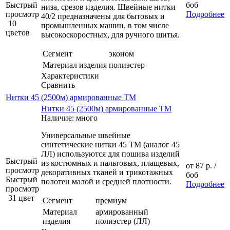
Быстрый
боб
низа, срезов изделия. Швейные нитки
просмотр
Подробнее
40/2 предназначены для бытовых и
10
промышленных машин, в том числе
цветов
высокоскоростных, для ручного шитья.
Сегмент
эконом
Материал изделия
полиэстер
Характеристики
Сравнить
Нитки 45 (2500м) армированные ТМ
Нитки 45 (2500м) армированные ТМ
Наличие: много
Универсальные швейные
синтетические нитки 45 ТМ (аналог 45
ЛЛ) используются для пошива изделий
Быстрый
из костюмных и пальтовых, плащевых,
от
87 р.
/
просмотр
декоративных тканей и трикотажных
боб
Быстрый
полотен малой и средней плотности.
Подробнее
просмотр
31 цвет
Сегмент
премиум
Материал
армированный
изделия
полиэстер (ЛЛ)