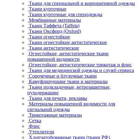
Ткани для специальной и корпоративной одежды
Ткани курточные
Ткани курточные для спецодежды
Мембранные материалы
Ткани Таффета (Taffeta)
Ткани Оксфорд (Oxford)
Ткани огнестойкие
Ткани огнестойкие антистатические
Ткани антистатические
Огнестойкие, антистатические ткани
повышенной видимости
Огнестойкие, антистатические трикотаж и флис
Ткани для медицинской одежды и служб сервиса
Сорочечные и блузочные ткани
Камуфлирующие ткани и материалы
Ткани подкладочные, ветрозащитные,
пуходержащие
Ткани для печати, рекламы
Материалы повышенной видимости для
сигнальной одежды
Трикотажные материалы
Сетка
Флис
Утеплители
Хлопчатобумажные ткани (ткани РФ)