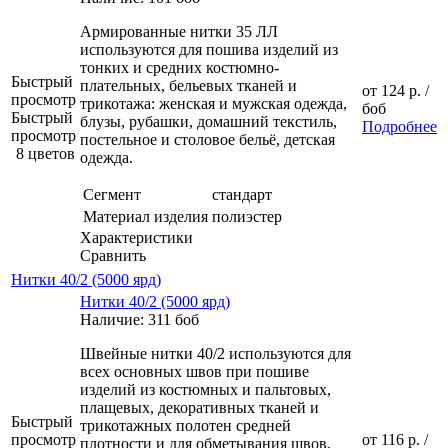
Армированные нитки 35 ЛЛ
используются для пошива изделий из
тонких и средних костюмно-
Быстрый
плательных, бельевых тканей и
от
124 р.
/
просмотр
трикотажа: женская и мужская одежда,
боб
Быстрый
блузы, рубашки, домашний текстиль,
Подробнее
просмотр
постельное и столовое бельё, детская
8 цветов
одежда.
Сегмент
стандарт
Материал изделия
полиэстер
Характеристики
Сравнить
Нитки 40/2 (5000 ярд)
Нитки 40/2 (5000 ярд)
Наличие: 311 боб
Швейные нитки 40/2 используются для
всех основных швов при пошиве
изделий из костюмных и пальтовых,
плащевых, декоративных тканей и
Быстрый
трикотажных полотен средней
просмотр
от
116 р.
/
плотности и для обметывания швов,