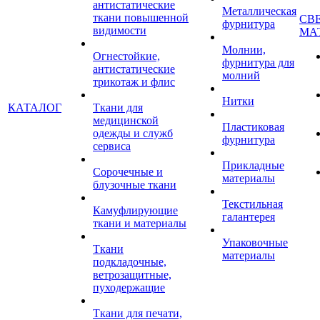
антистатические
Металлическая
ткани повышенной
СВ
фурнитура
видимости
МА
Молнии,
Огнестойкие,
фурнитура для
антистатические
молний
трикотаж и флис
Нитки
КАТАЛОГ
Ткани для
медицинской
Пластиковая
одежды и служб
фурнитура
сервиса
Прикладные
Сорочечные и
материалы
блузочные ткани
Текстильная
Камуфлирующие
галантерея
ткани и материалы
Упаковочные
Ткани
материалы
подкладочные,
ветрозащитные,
пуходержащие
Ткани для печати,