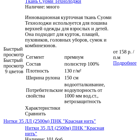
Ткань Суоми Технолоджи
Наличие: много
Инновационная курточная ткань Суоми
Технолоджи используется для пошива
верхней одежды для взрослых и детей.
Она подходит для курток, плащей,
пуховиков, головных уборов, сумок и
комбинезонов.
Быстрый
от
158 р.
/
просмотр
Сегмент
премиум
п.м
Быстрый
Подробнее
Состав
полиэстер 100%
просмотр
Плотность
130 г/м²
9 цветов
Ширина рулона
150 см
водоотталкивание,
Потребительские
водоупорность от
свойства
1000 мм вод.ст.,
ветрозащитность
Характеристики
Сравнить
Нитки 35 ЛЛ (2500м) ПНК "Красная нить"
Нитки 35 ЛЛ (2500м) ПНК "Красная
нить"
Наличие: 101 боб