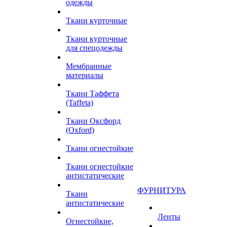
одежды
Ткани курточные
Ткани курточные
для спецодежды
Мембранные
материалы
Ткани Таффета
(Taffeta)
Ткани Оксфорд
(Oxford)
Ткани огнестойкие
Ткани огнестойкие
антистатические
ФУРНИТУРА
Ткани
антистатические
Ленты
Огнестойкие,