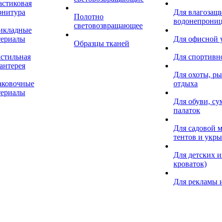
астиковая
рнитура
Для влагозащ
Полотно
водонепрониц
световозвращающее
икладные
териалы
Для офисной
Образцы тканей
кстильная
Для спортивн
антерея
Для охоты, ры
аковочные
отдыха
териалы
Для обуви, су
палаток
Для садовой м
тентов и укр
Для детских и
кроваток)
Для рекламы 