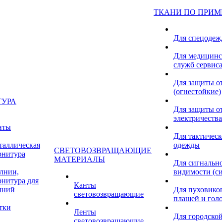
ТКАНИ ПО ПРИ
Для спецоде
Для медицинс
служб сервис
Для защиты о
(огнестойкие)
ТУРА
Для защиты от
электричества
нты
Для тактичес
таллическая
одежды
СВЕТОВОЗВРАЩАЮЩИЕ
рнитура
МАТЕРИАЛЫ
Для сигнальн
лнии,
видимости (с
рнитура для
Канты
лний
Для пуховиков
световозвращающие
плащей и гол
тки
Ленты
Для городской
световозвращающие