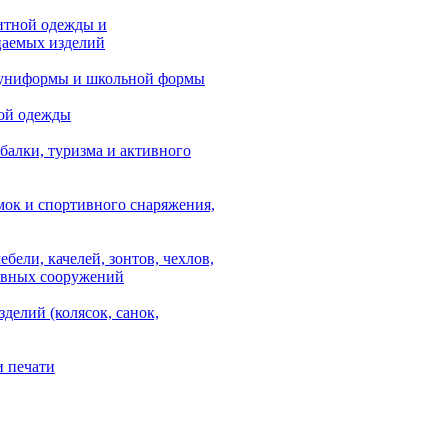
итной одежды и
аемых изделий
 униформы и школьной формы
ой одежды
балки, туризма и активного
мок и спортивного снаряжения,
ебели, качелей, зонтов, чехлов,
ывных сооружений
зделий (колясок, санок,
и печати