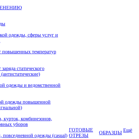
МЕНЕНИЮ
жды
кой одежды, сферы услуг и
а
т повышенных температур
 заряда статического
 (антистатические)
кой одежды и ведомственной
ой одежды повышенной
игнальной)
, курток, комбинезонов,
овных уборов
ГОТОВЫЕ
Ещё
ОБРАЗЦЫ
, повседневной одежды (casual)
ОТРЕЗЫ