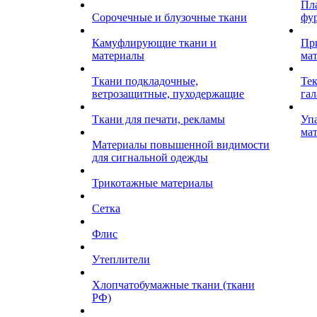
Пл
Сорочечные и блузочные ткани
фу
Камуфлирующие ткани и
Пр
материалы
ма
Ткани подкладочные,
Те
ветрозащитные, пуходержащие
гал
Ткани для печати, рекламы
Уп
ма
Материалы повышенной видимости
для сигнальной одежды
Трикотажные материалы
Сетка
Флис
Утеплители
Хлопчатобумажные ткани (ткани
РФ)