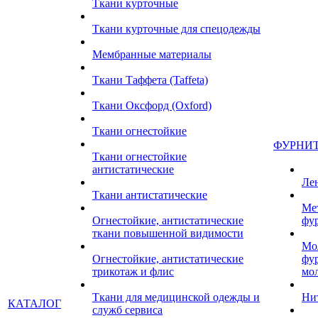
Ткани курточные
Ткани курточные для спецодежды
Мембранные материалы
Ткани Таффета (Taffeta)
Ткани Оксфорд (Oxford)
Ткани огнестойкие
ФУРНИ
Ткани огнестойкие
антистатические
Ле
Ткани антистатические
Ме
Огнестойкие, антистатические
фу
ткани повышенной видимости
Мо
Огнестойкие, антистатические
фу
трикотаж и флис
мо
Ткани для медицинской одежды и
Ни
КАТАЛОГ
служб сервиса