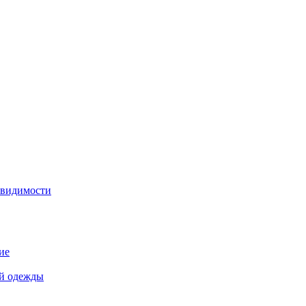
 видимости
ие
й одежды