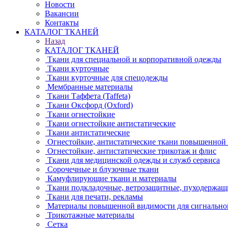
Новости
Вакансии
Контакты
КАТАЛОГ ТКАНЕЙ
Назад
КАТАЛОГ ТКАНЕЙ
Ткани для специальной и корпоративной одежды
Ткани курточные
Ткани курточные для спецодежды
Мембранные материалы
Ткани Таффета (Taffeta)
Ткани Оксфорд (Oxford)
Ткани огнестойкие
Ткани огнестойкие антистатические
Ткани антистатические
Огнестойкие, антистатические ткани повышенной
Огнестойкие, антистатические трикотаж и флис
Ткани для медицинской одежды и служб сервиса
Сорочечные и блузочные ткани
Камуфлирующие ткани и материалы
Ткани подкладочные, ветрозащитные, пуходержащ
Ткани для печати, рекламы
Материалы повышенной видимости для сигнально
Трикотажные материалы
Сетка