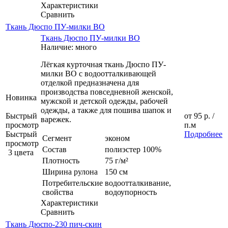
Характеристики
Сравнить
Ткань Дюспо ПУ-милки ВО
Ткань Дюспо ПУ-милки ВО
Наличие: много
Лёгкая курточная ткань Дюспо ПУ-
милки ВО с водоотталкивающей
отделкой предназначена для
производства повседневной женской,
Новинка
мужской и детской одежды, рабочей
одежды, а также для пошива шапок и
Быстрый
от
95 р.
/
варежек.
просмотр
п.м
Быстрый
Подробнее
Сегмент
эконом
просмотр
Состав
полиэстер 100%
3 цвета
Плотность
75 г/м²
Ширина рулона
150 см
Потребительские
водоотталкивание,
свойства
водоупорность
Характеристики
Сравнить
Ткань Дюспо-230 пич-скин