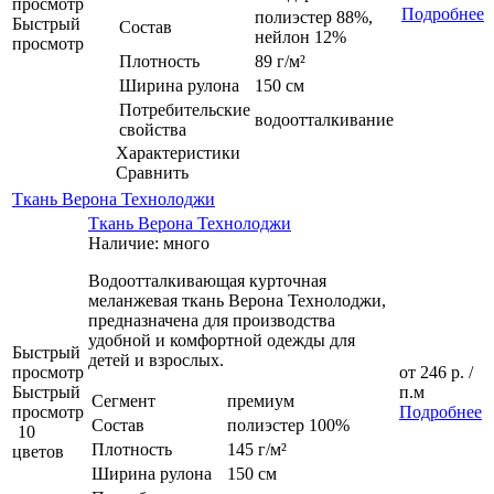
просмотр
Подробнее
полиэстер 88%,
Быстрый
Состав
нейлон 12%
просмотр
Плотность
89 г/м²
Ширина рулона
150 см
Потребительские
водоотталкивание
свойства
Характеристики
Сравнить
Ткань Верона Технолоджи
Ткань Верона Технолоджи
Наличие: много
Водоотталкивающая курточная
меланжевая ткань Верона Технолоджи,
предназначена для производства
удобной и комфортной одежды для
Быстрый
детей и взрослых.
просмотр
от
246 р.
/
Быстрый
п.м
Сегмент
премиум
просмотр
Подробнее
Состав
полиэстер 100%
10
Плотность
145 г/м²
цветов
Ширина рулона
150 см