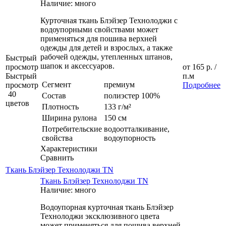
Наличие: много
Курточная ткань Блэйзер Технолоджи с
водоупорными свойствами может
применяться для пошива верхней
одежды для детей и взрослых, а также
рабочей одежды, утепленных штанов,
Быстрый
шапок и аксессуаров.
просмотр
от
165 р.
/
Быстрый
п.м
Сегмент
премиум
просмотр
Подробнее
40
Состав
полиэстер 100%
цветов
Плотность
133 г/м²
Ширина рулона
150 см
Потребительские
водоотталкивание,
свойства
водоупорность
Характеристики
Сравнить
Ткань Блэйзер Технолоджи TN
Ткань Блэйзер Технолоджи TN
Наличие: много
Водоупорная курточная ткань Блэйзер
Технолоджи эксклюзивного цвета
может применяться для пошива верхней