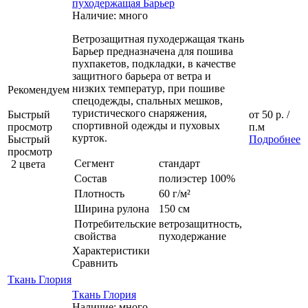
пуходержащая Барьер
Наличие: много
Ветрозащитная пуходержащая ткань
Барьер предназначена для пошива
пухпакетов, подкладки, в качестве
защитного барьера от ветра и
низких температур, при пошиве
Рекомендуем
спецодежды, спальных мешков,
туристического снаряжения,
Быстрый
от
50 р.
/
спортивной одежды и пуховых
просмотр
п.м
курток.
Быстрый
Подробнее
просмотр
Сегмент
стандарт
2 цвета
Состав
полиэстер 100%
Плотность
60 г/м²
Ширина рулона
150 см
Потребительские
ветрозащитность,
свойства
пуходержание
Характеристики
Сравнить
Ткань Глория
Ткань Глория
Наличие: много