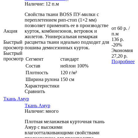
Наличие: 12 п.м
Свойства ткани BOSS ПУ-милки с
переплетением рип-стоп (1×2 мм)
позволяет применять ее в производстве
от
60 р.
/
Акция
курток, комбинезонов, ветровок и
п.м
жилетов. Универсальная немаркая
136 р.
Быстрый
расцветка ткани идеально подходит для
-20%
просмотр
пошива демисезонных курток.
Экономия
Быстрый
27,20 р.
просмотр
Сегмент
стандарт
Подробнее
Состав
нейлон 100%
Плотность
120 г/м²
Ширина рулона
150 см
Характеристики
Сравнить
Ткань Амур
Ткань Амур
Наличие: много
Плотная меланжевая курточная ткань
Амур с высокими
влагоотталкивающими свойствами