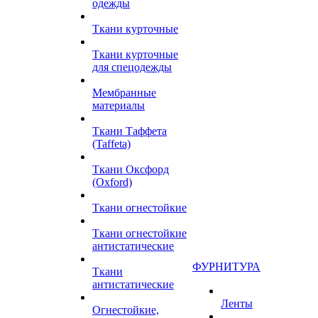
одежды
Ткани курточные
Ткани курточные
для спецодежды
Мембранные
материалы
Ткани Таффета
(Taffeta)
Ткани Оксфорд
(Oxford)
Ткани огнестойкие
Ткани огнестойкие
антистатические
ФУРНИТУРА
Ткани
антистатические
Ленты
Огнестойкие,