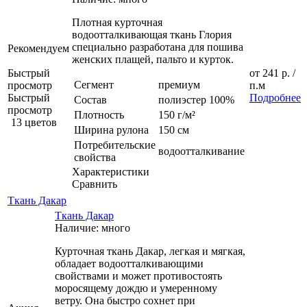
Плотная курточная
водоотталкивающая ткань Глория
специально разработана для пошива
Рекомендуем
женских плащей, пальто и курток.
Быстрый
от
241 р.
/
Сегмент
премиум
просмотр
п.м
Быстрый
Подробнее
Состав
полиэстер 100%
просмотр
Плотность
150 г/м²
13 цветов
Ширина рулона
150 см
Потребительские
водоотталкивание
свойства
Характеристики
Сравнить
Ткань Дакар
Ткань Дакар
Наличие: много
Курточная ткань Дакар, легкая и мягкая,
обладает водоотталкивающими
свойствами и может противостоять
моросящему дождю и умеренному
ветру. Она быстро сохнет при