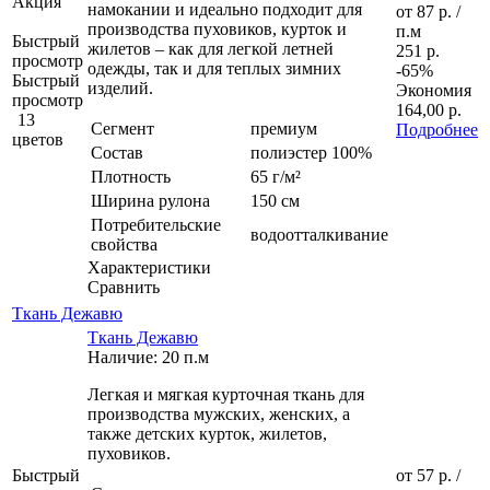
Акция
намокании и идеально подходит для
от
87 р.
/
производства пуховиков, курток и
п.м
Быстрый
жилетов – как для легкой летней
251 р.
просмотр
одежды, так и для теплых зимних
-65%
Быстрый
изделий.
Экономия
просмотр
164,00 р.
13
Сегмент
премиум
Подробнее
цветов
Состав
полиэстер 100%
Плотность
65 г/м²
Ширина рулона
150 см
Потребительские
водоотталкивание
свойства
Характеристики
Сравнить
Ткань Дежавю
Ткань Дежавю
Наличие: 20 п.м
Легкая и мягкая курточная ткань для
производства мужских, женских, а
также детских курток, жилетов,
пуховиков.
Быстрый
от
57 р.
/