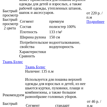
одежды для детей и взрослых, а также
рабочей одежды, утепленных штанов,
Быстрый
шапок и аксессуаров.
от
220 р.
/
просмотр
п.м
Быстрый
Сегмент
премиум
Подробнее
просмотр
Состав
полиэстер 100%
2 цвета
Плотность
133 г/м²
Ширина рулона
150 см
Потребительские
водоотталкивание,
свойства
водоупорность
Характеристики
Сравнить
Ткань Бэлис
Ткань Бэлис
Наличие: 135 п.м
Используется для пошива верхней
одежды для взрослых и детей, из нее
шьются куртки, пуховики, плащи и
комбинезоны, а также большое
Рекомендуем
разнообразие головных уборов.
от
46 р.
/
Быстрый
Сегмент
стандарт
п.м