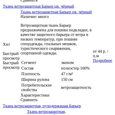
Сравнить
Ткань ветрозащитная Барьер цв. чёрный
Ткань ветрозащитная Барьер цв. чёрный
Наличие: много
Ветрозащитная ткань Барьер
предназначена для пошива подкладки, в
качестве защитного барьера от ветра и
низких температур, при пошиве
спецодежды, спальных мешков,
Хит
туристического снаряжения,
от
44 р.
/
спортивной одежды.
Быстрый
п.м
просмотр
Подробнее
Сегмент
эконом
Быстрый
просмотр
Состав
полиэстер 100%
Плотность
47 г/м²
Ширина рулона
150 см
Потребительские
ветрозащитность
свойства
Характеристики
Сравнить
Ткань ветрозащитная, пуходержащая Барьер
Ткань ветрозащитная,