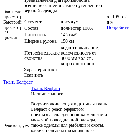
предназначена для производства
осенне-весенней и зимней утеплённой
верхней одежды.
Быстрый
просмотр
от
195 р.
/
Сегмент
премиум
Быстрый
п.м
просмотр
Подробнее
Состав
полиэстер 100%
19
Плотность
145 г/м²
цветов
Ширина рулона
150 см
водоотталкивание,
Потребительские
водоупорность от
свойства
3000 мм вод.ст.,
ветрозащитность
Характеристики
Сравнить
Ткань Белфаст
Ткань Белфаст
Наличие: много
Водоотталкивающая курточная ткань
Белфаст с peach-эффектом
предназначена для пошива женской и
мужской повседневной одежды, а
также одежды для рыбалки и охоты,
Рекомендуем
рабочей одежды премиального