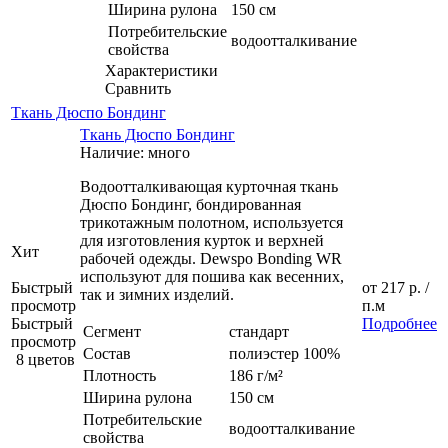
Ширина рулона
150 см
Потребительские
водоотталкивание
свойства
Характеристики
Сравнить
Ткань Дюспо Бондинг
Ткань Дюспо Бондинг
Наличие: много
Водоотталкивающая курточная ткань
Дюспо Бондинг, бондированная
трикотажным полотном, используется
для изготовления курток и верхней
Хит
рабочей одежды. Dewspo Bonding WR
используют для пошива как весенних,
Быстрый
от
217 р.
/
так и зимних изделий.
просмотр
п.м
Быстрый
Подробнее
Сегмент
стандарт
просмотр
Состав
полиэстер 100%
8 цветов
Плотность
186 г/м²
Ширина рулона
150 см
Потребительские
водоотталкивание
свойства