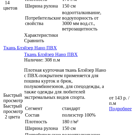
14
Ширина рулона
150 см
цветов
водоотталкивание,
Потребительские
водоупорность от
свойства
3000 мм вод.ст.,
ветрозащитность
Характеристики
Сравнить
Ткань Блэйзер Нано ПВХ
Ткань Блэйзер Нано ПВХ
Наличие: 308 п.м
Плотная курточная ткань Блэйзер Нано
с ПВХ-покрытием применяется для
пошива курток и брюк,
полукомбинезонов, для спецодежды, а
также одежды для любителей
Быстрый
экстремальных видов спорта.
от
143 р.
/
просмотр
п.м
Быстрый
Сегмент
стандарт
Подробнее
просмотр
Состав
полиэстер 100%
2 цвета
Плотность
180 г/м²
Ширина рулона
150 см
Потребительские
водоотталкивание,