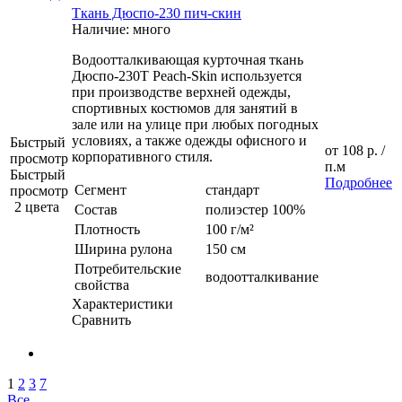
Ткань Дюспо-230 пич-скин
Наличие: много
Водоотталкивающая курточная ткань
Дюспо-230Т Peach-Skin используется
при производстве верхней одежды,
спортивных костюмов для занятий в
зале или на улице при любых погодных
условиях, а также одежды офисного и
Быстрый
от
108 р.
/
корпоративного стиля.
просмотр
п.м
Быстрый
Подробнее
Сегмент
стандарт
просмотр
2 цвета
Состав
полиэстер 100%
Плотность
100 г/м²
Ширина рулона
150 см
Потребительские
водоотталкивание
свойства
Характеристики
Сравнить
1
2
3
7
Все