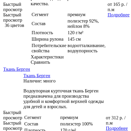
качества.
Быстрый
от
165 р.
/
просмотр
п.м
Сегмент
премиум
Быстрый
Подробнее
просмотр
полиэстер 92%,
Состав
36 цветов
нейлон 8%
Плотность
120 г/м²
Ширина рулона
145 см
Потребительские
водоотталкивание,
свойства
водоупорность
Характеристики
Сравнить
Ткань Берген
Ткань Берген
Наличие: много
Водоупорная курточная ткань Берген
предназначена для производства
удобной и комфортной верхней одежды
для детей и взрослых.
Быстрый
Сегмент
премиум
просмотр
от
312 р.
/
Быстрый
п.м
Состав
полиэстер 100%
просмотр
Подробнее
Плотность
170 г/м²