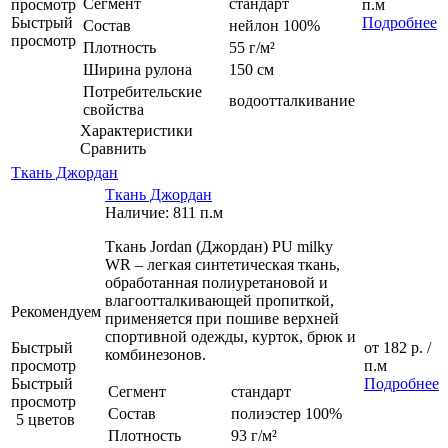
Сегмент
стандарт
просмотр
п.м
Быстрый
Подробнее
Состав
нейлон 100%
просмотр
Плотность
55 г/м²
Ширина рулона
150 см
Потребительские
водоотталкивание
свойства
Характеристики
Сравнить
Ткань Джордан
Ткань Джордан
Наличие: 811 п.м
Ткань Jordan (Джордан) PU milky
WR – легкая синтетическая ткань,
обработанная полиуретановой и
влагоотталкивающей пропиткой,
Рекомендуем
применяется при пошиве верхней
спортивной одежды, курток, брюк и
Быстрый
от
182 р.
/
комбинезонов.
просмотр
п.м
Быстрый
Подробнее
Сегмент
стандарт
просмотр
Состав
полиэстер 100%
5 цветов
Плотность
93 г/м²