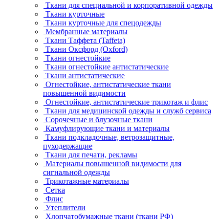
Ткани для специальной и корпоративной одежды
Ткани курточные
Ткани курточные для спецодежды
Мембранные материалы
Ткани Таффета (Taffeta)
Ткани Оксфорд (Oxford)
Ткани огнестойкие
Ткани огнестойкие антистатические
Ткани антистатические
Огнестойкие, антистатические ткани
повышенной видимости
Огнестойкие, антистатические трикотаж и флис
Ткани для медицинской одежды и служб сервиса
Сорочечные и блузочные ткани
Камуфлирующие ткани и материалы
Ткани подкладочные, ветрозащитные,
пуходержащие
Ткани для печати, рекламы
Материалы повышенной видимости для
сигнальной одежды
Трикотажные материалы
Сетка
Флис
Утеплители
Хлопчатобумажные ткани (ткани РФ)