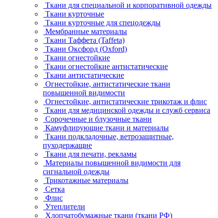
Ткани для специальной и корпоративной одежды
Ткани курточные
Ткани курточные для спецодежды
Мембранные материалы
Ткани Таффета (Taffeta)
Ткани Оксфорд (Oxford)
Ткани огнестойкие
Ткани огнестойкие антистатические
Ткани антистатические
Огнестойкие, антистатические ткани
повышенной видимости
Огнестойкие, антистатические трикотаж и флис
Ткани для медицинской одежды и служб сервиса
Сорочечные и блузочные ткани
Камуфлирующие ткани и материалы
Ткани подкладочные, ветрозащитные,
пуходержащие
Ткани для печати, рекламы
Материалы повышенной видимости для
сигнальной одежды
Трикотажные материалы
Сетка
Флис
Утеплители
Хлопчатобумажные ткани (ткани РФ)