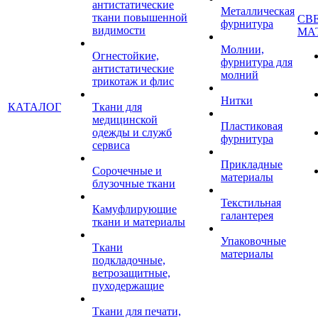
антистатические
Металлическая
ткани повышенной
СВ
фурнитура
видимости
МА
Молнии,
Огнестойкие,
фурнитура для
антистатические
молний
трикотаж и флис
Нитки
КАТАЛОГ
Ткани для
медицинской
Пластиковая
одежды и служб
фурнитура
сервиса
Прикладные
Сорочечные и
материалы
блузочные ткани
Текстильная
Камуфлирующие
галантерея
ткани и материалы
Упаковочные
Ткани
материалы
подкладочные,
ветрозащитные,
пуходержащие
Ткани для печати,