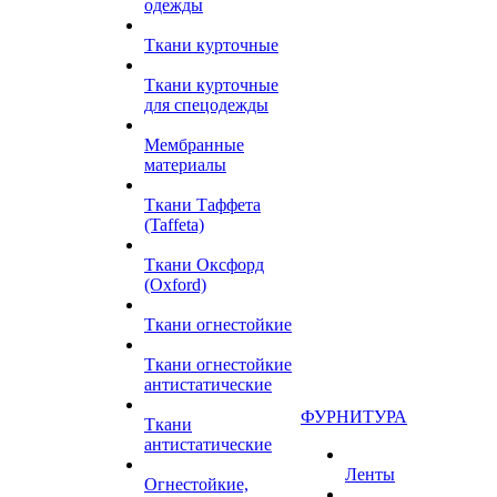
одежды
Ткани курточные
Ткани курточные
для спецодежды
Мембранные
материалы
Ткани Таффета
(Taffeta)
Ткани Оксфорд
(Oxford)
Ткани огнестойкие
Ткани огнестойкие
антистатические
ФУРНИТУРА
Ткани
антистатические
Ленты
Огнестойкие,