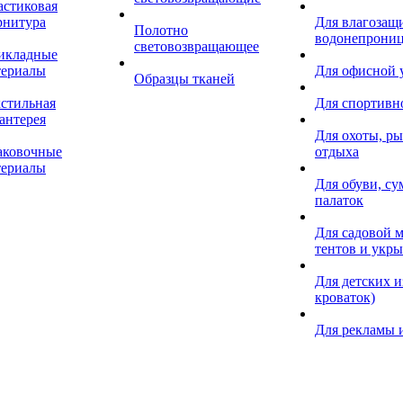
астиковая
рнитура
Для влагозащ
Полотно
водонепрониц
световозвращающее
икладные
териалы
Для офисной
Образцы тканей
кстильная
Для спортивн
антерея
Для охоты, ры
аковочные
отдыха
териалы
Для обуви, су
палаток
Для садовой м
тентов и укр
Для детских и
кроваток)
Для рекламы 