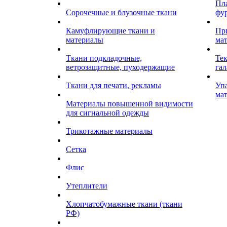
Пл
Сорочечные и блузочные ткани
фу
Камуфлирующие ткани и
Пр
материалы
ма
Ткани подкладочные,
Те
ветрозащитные, пуходержащие
гал
Ткани для печати, рекламы
Уп
ма
Материалы повышенной видимости
для сигнальной одежды
Трикотажные материалы
Сетка
Флис
Утеплители
Хлопчатобумажные ткани (ткани
РФ)