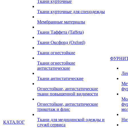
Ткани курточные
Ткани курточные для спецодежды
Мембранные материалы
Ткани Таффета (Taffeta)
Ткани Оксфорд (Oxford)
Ткани огнестойкие
ФУРНИ
Ткани огнестойкие
антистатические
Ле
Ткани антистатические
Ме
Огнестойкие, антистатические
фу
ткани повышенной видимости
Мо
Огнестойкие, антистатические
фу
трикотаж и флис
мо
Ткани для медицинской одежды и
Ни
КАТАЛОГ
служб сервиса