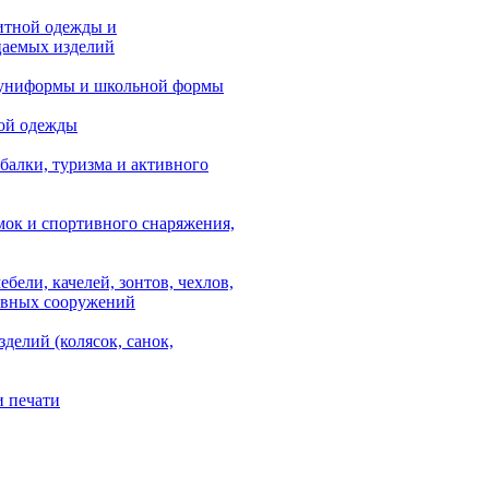
итной одежды и
аемых изделий
 униформы и школьной формы
ой одежды
балки, туризма и активного
мок и спортивного снаряжения,
ебели, качелей, зонтов, чехлов,
ывных сооружений
зделий (колясок, санок,
и печати