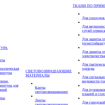
ТКАНИ ПО ПРИ
Для спецоде
Для медицинс
служб сервис
Для защиты о
(огнестойкие)
ТУРА
Для защиты от
электричества
нты
Для тактичес
таллическая
одежды
СВЕТОВОЗВРАЩАЮЩИЕ
рнитура
МАТЕРИАЛЫ
Для сигнальн
лнии,
видимости (с
рнитура для
Канты
лний
Для пуховиков
световозвращающие
плащей и гол
тки
Ленты
Для городской
световозвращающие