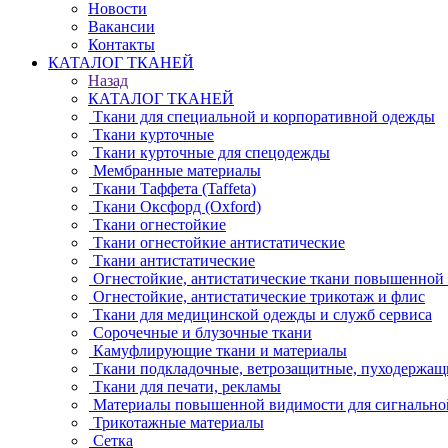
Новости
Вакансии
Контакты
КАТАЛОГ ТКАНЕЙ
Назад
КАТАЛОГ ТКАНЕЙ
Ткани для специальной и корпоративной одежды
Ткани курточные
Ткани курточные для спецодежды
Мембранные материалы
Ткани Таффета (Taffeta)
Ткани Оксфорд (Oxford)
Ткани огнестойкие
Ткани огнестойкие антистатические
Ткани антистатические
Огнестойкие, антистатические ткани повышенной
Огнестойкие, антистатические трикотаж и флис
Ткани для медицинской одежды и служб сервиса
Сорочечные и блузочные ткани
Камуфлирующие ткани и материалы
Ткани подкладочные, ветрозащитные, пуходержащ
Ткани для печати, рекламы
Материалы повышенной видимости для сигнально
Трикотажные материалы
Сетка