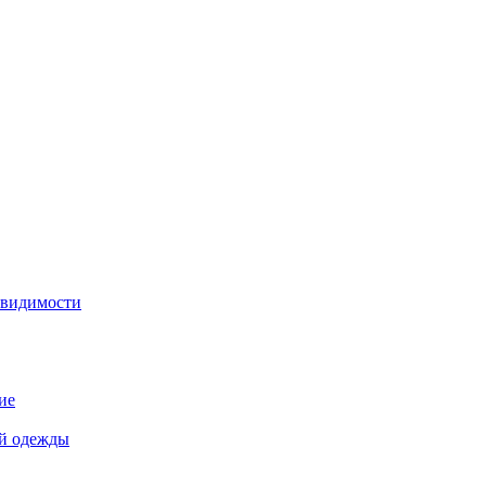
 видимости
ие
й одежды