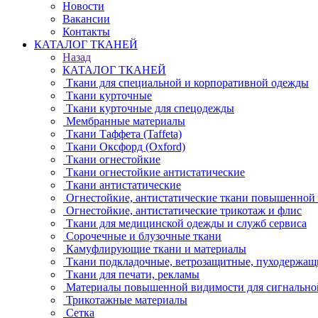
Новости
Вакансии
Контакты
КАТАЛОГ ТКАНЕЙ
Назад
КАТАЛОГ ТКАНЕЙ
Ткани для специальной и корпоративной одежды
Ткани курточные
Ткани курточные для спецодежды
Мембранные материалы
Ткани Таффета (Taffeta)
Ткани Оксфорд (Oxford)
Ткани огнестойкие
Ткани огнестойкие антистатические
Ткани антистатические
Огнестойкие, антистатические ткани повышенной
Огнестойкие, антистатические трикотаж и флис
Ткани для медицинской одежды и служб сервиса
Сорочечные и блузочные ткани
Камуфлирующие ткани и материалы
Ткани подкладочные, ветрозащитные, пуходержащ
Ткани для печати, рекламы
Материалы повышенной видимости для сигнально
Трикотажные материалы
Сетка