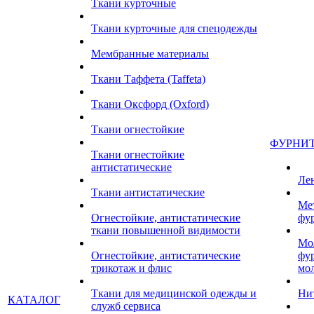
Ткани курточные
Ткани курточные для спецодежды
Мембранные материалы
Ткани Таффета (Taffeta)
Ткани Оксфорд (Oxford)
Ткани огнестойкие
ФУРНИ
Ткани огнестойкие
антистатические
Ле
Ткани антистатические
Ме
Огнестойкие, антистатические
фу
ткани повышенной видимости
Мо
Огнестойкие, антистатические
фу
трикотаж и флис
мо
Ткани для медицинской одежды и
Ни
КАТАЛОГ
служб сервиса