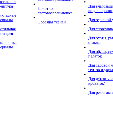
астиковая
рнитура
Для влагозащ
Полотно
водонепрониц
световозвращающее
икладные
териалы
Для офисной
Образцы тканей
кстильная
Для спортивн
антерея
Для охоты, ры
аковочные
отдыха
териалы
Для обуви, су
палаток
Для садовой м
тентов и укр
Для детских и
кроваток)
Для рекламы 