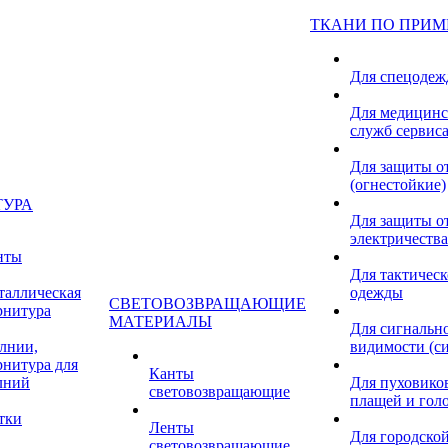
ТКАНИ ПО ПРИ
Для спецоде
Для медицинс
служб сервис
Для защиты о
(огнестойкие)
ТУРА
Для защиты от
электричества
нты
Для тактичес
таллическая
одежды
СВЕТОВОЗВРАЩАЮЩИЕ
рнитура
МАТЕРИАЛЫ
Для сигнальн
лнии,
видимости (с
рнитура для
Канты
лний
Для пуховиков
световозвращающие
плащей и гол
тки
Ленты
Для городской
световозвращающие