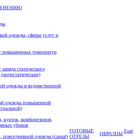
МЕНЕНИЮ
жды
кой одежды, сферы услуг и
а
т повышенных температур
 заряда статического
 (антистатические)
кой одежды и ведомственной
ой одежды повышенной
игнальной)
, курток, комбинезонов,
овных уборов
ГОТОВЫЕ
Ещё
ОБРАЗЦЫ
, повседневной одежды (casual)
ОТРЕЗЫ