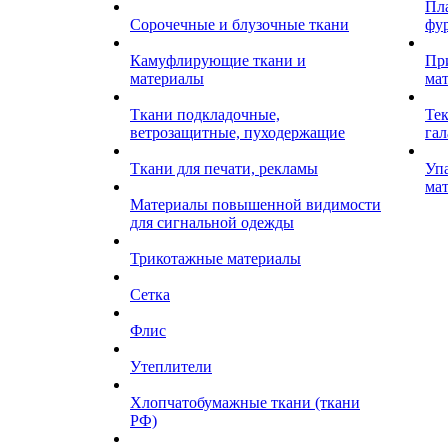
Пл
Сорочечные и блузочные ткани
фу
Камуфлирующие ткани и
Пр
материалы
ма
Ткани подкладочные,
Те
ветрозащитные, пуходержащие
гал
Ткани для печати, рекламы
Уп
ма
Материалы повышенной видимости
для сигнальной одежды
Трикотажные материалы
Сетка
Флис
Утеплители
Хлопчатобумажные ткани (ткани
РФ)