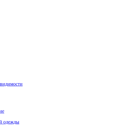
 видимости
ие
й одежды