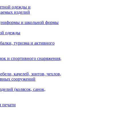
итной одежды и
аемых изделий
 униформы и школьной формы
ой одежды
балки, туризма и активного
мок и спортивного снаряжения,
ебели, качелей, зонтов, чехлов,
ывных сооружений
зделий (колясок, санок,
и печати