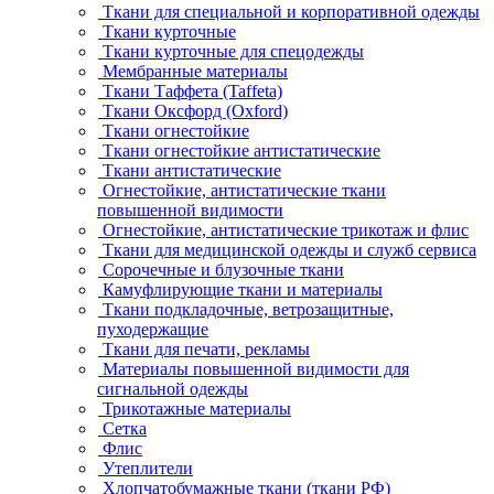
Ткани для специальной и корпоративной одежды
Ткани курточные
Ткани курточные для спецодежды
Мембранные материалы
Ткани Таффета (Taffeta)
Ткани Оксфорд (Oxford)
Ткани огнестойкие
Ткани огнестойкие антистатические
Ткани антистатические
Огнестойкие, антистатические ткани
повышенной видимости
Огнестойкие, антистатические трикотаж и флис
Ткани для медицинской одежды и служб сервиса
Сорочечные и блузочные ткани
Камуфлирующие ткани и материалы
Ткани подкладочные, ветрозащитные,
пуходержащие
Ткани для печати, рекламы
Материалы повышенной видимости для
сигнальной одежды
Трикотажные материалы
Сетка
Флис
Утеплители
Хлопчатобумажные ткани (ткани РФ)