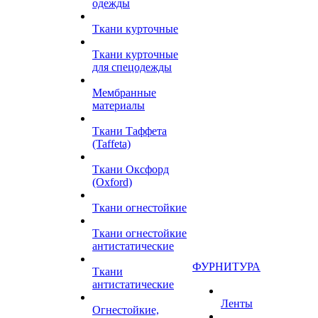
одежды
Ткани курточные
Ткани курточные
для спецодежды
Мембранные
материалы
Ткани Таффета
(Taffeta)
Ткани Оксфорд
(Oxford)
Ткани огнестойкие
Ткани огнестойкие
антистатические
ФУРНИТУРА
Ткани
антистатические
Ленты
Огнестойкие,