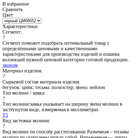
В избранное
Сравнить
Цвет
Характеристики:
Сегмент:
?
Сегмент поможет подобрать оптимальный товар с
определёнными ценовыми и качественными
характеристиками для производства изделий и пошива
коллекций нужной ценовой категории готовой продукции.
эконом
Материал изделия:
?
Сырьевой состав материала изделия
бегунок: цинк; тесьма: полиэстер; звено: нейлон
Тип молнии / замка:
?
Тип молнии/замка указывает на ширину звена молнии в
застёгнутом виде, измеряемая в миллиметрах
Т5
Вид застежки молнии:
?
Вид молнии по способу расстегивания: Разъемная – тесьмы
молнии не скреплены между собой. Неразъемная — ленты