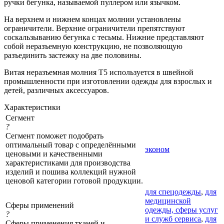
ручки бегунка, называемой пуллером или язычком.
На верхнем и нижнем концах молнии установлены
ограничители. Верхние ограничители препятствуют
соскальзыванию бегунка с тесьмы. Нижние представляют
собой неразъемную конструкцию, не позволяющую
разъединить застежку на две половины.
Витая неразъемная молния Т5 используется в швейной
промышленности при изготовлении одежды для взрослых и
детей, различных аксессуаров.
Характеристики
Сегмент
?
Сегмент поможет подобрать
оптимальный товар с определёнными
эконом
ценовыми и качественными
характеристиками для производства
изделий и пошива коллекций нужной
ценовой категории готовой продукции.
для спецодежды
,
для
медицинской
Сферы применений
одежды, сферы услуг
?
и служб сервиса
,
для
Сферы применения тканей и