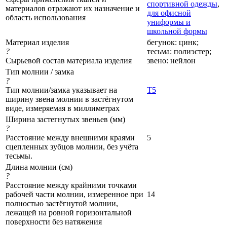
спортивной одежды
,
материалов отражают их назначение и
для офисной
область использования
униформы и
школьной формы
Материал изделия
бегунок: цинк;
?
тесьма: полиэстер;
Сырьевой состав материала изделия
звено: нейлон
Тип молнии / замка
?
Тип молнии/замка указывает на
Т5
ширину звена молнии в застёгнутом
виде, измеряемая в миллиметрах
Ширина застегнутых звеньев (мм)
?
Расстояние между внешними краями
5
сцепленных зубцов молнии, без учёта
тесьмы.
Длина молнии (см)
?
Расстояние между крайними точками
рабочей части молнии, измеренное при
14
полностью застёгнутой молнии,
лежащей на ровной горизонтальной
поверхности без натяжения