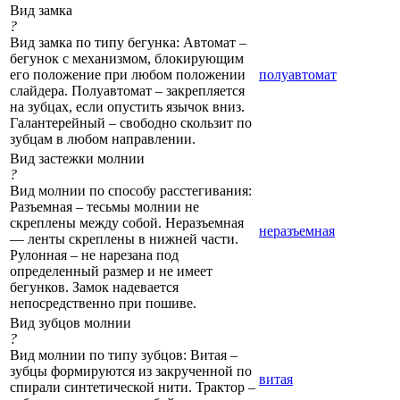
Вид замка
?
Вид замка по типу бегунка: Автомат –
бегунок с механизмом, блокирующим
его положение при любом положении
полуавтомат
слайдера. Полуавтомат – закрепляется
на зубцах, если опустить язычок вниз.
Галантерейный – свободно скользит по
зубцам в любом направлении.
Вид застежки молнии
?
Вид молнии по способу расстегивания:
Разъемная – тесьмы молнии не
скреплены между собой. Неразъемная
неразъемная
— ленты скреплены в нижней части.
Рулонная – не нарезана под
определенный размер и не имеет
бегунков. Замок надевается
непосредственно при пошиве.
Вид зубцов молнии
?
Вид молнии по типу зубцов: Витая –
зубцы формируются из закрученной по
витая
спирали синтетической нити. Трактор –