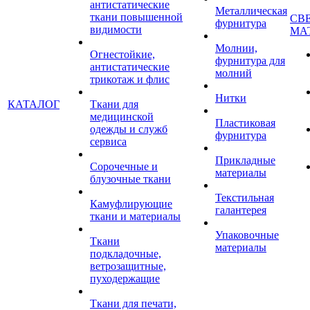
антистатические
Металлическая
ткани повышенной
СВ
фурнитура
видимости
МА
Молнии,
Огнестойкие,
фурнитура для
антистатические
молний
трикотаж и флис
Нитки
КАТАЛОГ
Ткани для
медицинской
Пластиковая
одежды и служб
фурнитура
сервиса
Прикладные
Сорочечные и
материалы
блузочные ткани
Текстильная
Камуфлирующие
галантерея
ткани и материалы
Упаковочные
Ткани
материалы
подкладочные,
ветрозащитные,
пуходержащие
Ткани для печати,