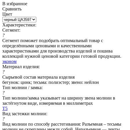
В избранное
Сравнить
Цвет
Характеристики:
Сегмент:
?
Сегмент поможет подобрать оптимальный товар с
определёнными ценовыми и качественными
характеристиками для производства изделий и пошива
коллекций нужной ценовой категории готовой продукции.
эконом
Материал изделия:
?
Сырьевой состав материала изделия
бегунок: цинк; тесьма: полиэстер; звено: нейлон
Тип молнии / замка:
?
Тип молнии/замка указывает на ширину звена молнии в
застёгнутом виде, измеряемая в миллиметрах
Т5
Вид застежки молнии:
?
Вид молнии по способу расстегивания: Разъемная – тесьмы
молнии не скреплены между собой. Неразъемная — ленты