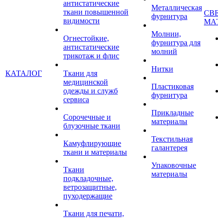
антистатические
Металлическая
ткани повышенной
СВ
фурнитура
видимости
МА
Молнии,
Огнестойкие,
фурнитура для
антистатические
молний
трикотаж и флис
Нитки
КАТАЛОГ
Ткани для
медицинской
Пластиковая
одежды и служб
фурнитура
сервиса
Прикладные
Сорочечные и
материалы
блузочные ткани
Текстильная
Камуфлирующие
галантерея
ткани и материалы
Упаковочные
Ткани
материалы
подкладочные,
ветрозащитные,
пуходержащие
Ткани для печати,