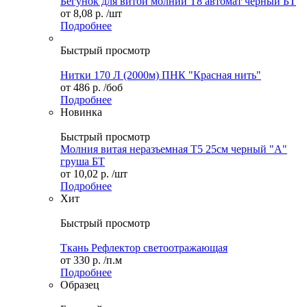
Бегунок для витой молнии Т8 автомат черный БТ
от
8,08 р.
/шт
Подробнее
Быстрый просмотр
Нитки 170 Л (2000м) ПНК "Красная нить"
от
486 р.
/боб
Подробнее
Новинка
Быстрый просмотр
Молния витая неразъемная Т5 25см черный "А"
груша БТ
от
10,02 р.
/шт
Подробнее
Хит
Быстрый просмотр
Ткань Рефлектор светоотражающая
от
330 р.
/п.м
Подробнее
Образец