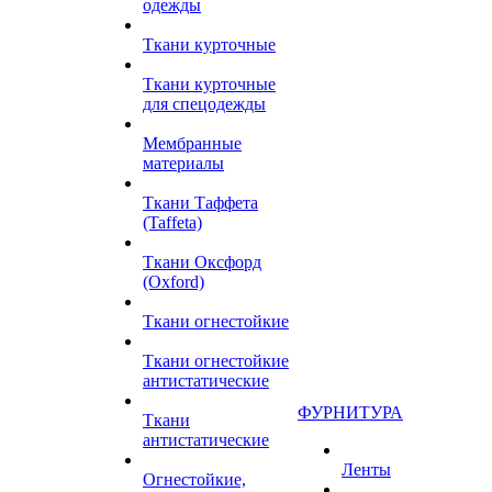
одежды
Ткани курточные
Ткани курточные
для спецодежды
Мембранные
материалы
Ткани Таффета
(Taffeta)
Ткани Оксфорд
(Oxford)
Ткани огнестойкие
Ткани огнестойкие
антистатические
ФУРНИТУРА
Ткани
антистатические
Ленты
Огнестойкие,