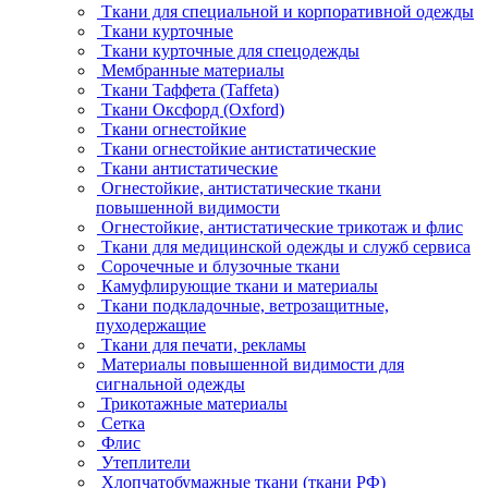
Ткани для специальной и корпоративной одежды
Ткани курточные
Ткани курточные для спецодежды
Мембранные материалы
Ткани Таффета (Taffeta)
Ткани Оксфорд (Oxford)
Ткани огнестойкие
Ткани огнестойкие антистатические
Ткани антистатические
Огнестойкие, антистатические ткани
повышенной видимости
Огнестойкие, антистатические трикотаж и флис
Ткани для медицинской одежды и служб сервиса
Сорочечные и блузочные ткани
Камуфлирующие ткани и материалы
Ткани подкладочные, ветрозащитные,
пуходержащие
Ткани для печати, рекламы
Материалы повышенной видимости для
сигнальной одежды
Трикотажные материалы
Сетка
Флис
Утеплители
Хлопчатобумажные ткани (ткани РФ)