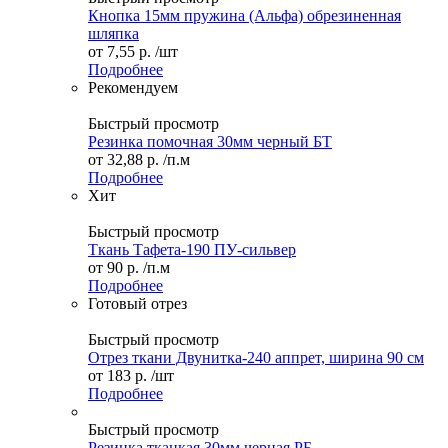
Кнопка 15мм пружина (Альфа) обрезиненная
шляпка
от
7,55 р.
/шт
Подробнее
Рекомендуем
Быстрый просмотр
Резинка помочная 30мм черный БТ
от
32,88 р.
/п.м
Подробнее
Хит
Быстрый просмотр
Ткань Тафета-190 ПУ-сильвер
от
90 р.
/п.м
Подробнее
Готовый отрез
Быстрый просмотр
Отрез ткани Двунитка-240 аппрет, ширина 90 см
от
183 р.
/шт
Подробнее
Быстрый просмотр
Резинка ткацкая 30мм черная РБ