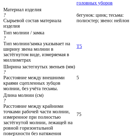
головных уборов
Материал изделия
?
бегунок: цинк; тесьма:
Сырьевой состав материала
полиэстер; звено: нейлон
изделия
Тип молнии / замка
?
Тип молнии/замка указывает на
Т5
ширину звена молнии в
застёгнутом виде, измеряемая в
миллиметрах
Ширина застегнутых звеньев (мм)
?
Расстояние между внешними
5
краями сцепленных зубцов
молнии, без учёта тесьмы.
Длина молнии (см)
?
Расстояние между крайними
точками рабочей части молнии,
75
измеренное при полностью
застёгнутой молнии, лежащей на
ровной горизонтальной
поверхности без натяжения