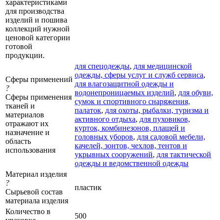
характеристиками
для производства
изделий и пошива
коллекций нужной
ценовой категории
готовой
продукции.
для спецодежды
,
для медицинской
одежды, сферы услуг и служб сервиса
,
Сферы применений
для влагозащитной одежды и
?
водонепроницаемых изделий
,
для обуви,
Сферы применения
сумок и спортивного снаряжения,
тканей и
палаток
,
для охоты, рыбалки, туризма и
материалов
активного отдыха
,
для пуховиков,
отражают их
курток, комбинезонов, плащей и
назначение и
головных уборов
,
для садовой мебели,
область
качелей, зонтов, чехлов, тентов и
использования
укрывных сооружений
,
для тактической
одежды и ведомственной одежды
Материал изделия
?
пластик
Сырьевой состав
материала изделия
Количество в
500