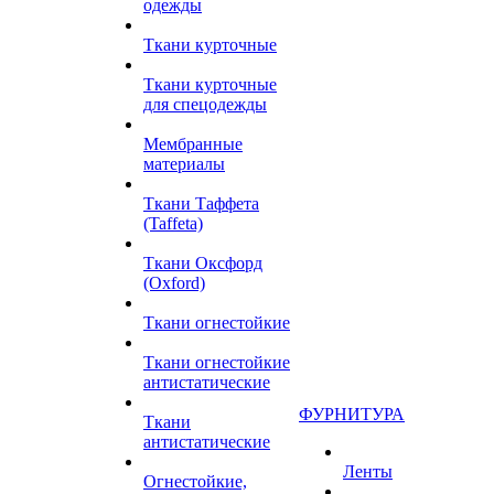
одежды
Ткани курточные
Ткани курточные
для спецодежды
Мембранные
материалы
Ткани Таффета
(Taffeta)
Ткани Оксфорд
(Oxford)
Ткани огнестойкие
Ткани огнестойкие
антистатические
ФУРНИТУРА
Ткани
антистатические
Ленты
Огнестойкие,