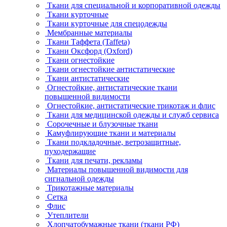
Ткани для специальной и корпоративной одежды
Ткани курточные
Ткани курточные для спецодежды
Мембранные материалы
Ткани Таффета (Taffeta)
Ткани Оксфорд (Oxford)
Ткани огнестойкие
Ткани огнестойкие антистатические
Ткани антистатические
Огнестойкие, антистатические ткани
повышенной видимости
Огнестойкие, антистатические трикотаж и флис
Ткани для медицинской одежды и служб сервиса
Сорочечные и блузочные ткани
Камуфлирующие ткани и материалы
Ткани подкладочные, ветрозащитные,
пуходержащие
Ткани для печати, рекламы
Материалы повышенной видимости для
сигнальной одежды
Трикотажные материалы
Сетка
Флис
Утеплители
Хлопчатобумажные ткани (ткани РФ)