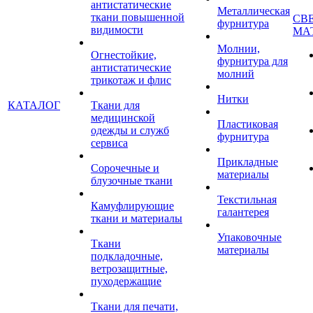
антистатические
Металлическая
ткани повышенной
СВ
фурнитура
видимости
МА
Молнии,
Огнестойкие,
фурнитура для
антистатические
молний
трикотаж и флис
Нитки
КАТАЛОГ
Ткани для
медицинской
Пластиковая
одежды и служб
фурнитура
сервиса
Прикладные
Сорочечные и
материалы
блузочные ткани
Текстильная
Камуфлирующие
галантерея
ткани и материалы
Упаковочные
Ткани
материалы
подкладочные,
ветрозащитные,
пуходержащие
Ткани для печати,