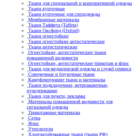
Ткани для специальной и корпоративной одежды
Ткани курточные
Ткани курточные для спецодежды
Мембранные материалы
Ткани Таффета (Taffeta)
Ткани Оксфорд (Oxford)
Ткани огнестойкие
Ткани огнестойкие антистатические
Ткани антистатические
Огнестойкие, антистатические ткани
повышенной видимости
Огнестойкие, антистатические трикотаж и флис
Ткани для медицинской одежды и служб сервиса
Сорочечные и блузочные ткани
Камуфлирующие ткани и материалы
Ткани подкладочные, ветрозащитные,
пуходержащие
Ткани для печати, рекламы
Материалы повышенной видимости для
сигнальной одежды
Трикотажные материалы
Сетка
Флис
Утеплители
Хлопчатобумажные ткани (ткани РФ)