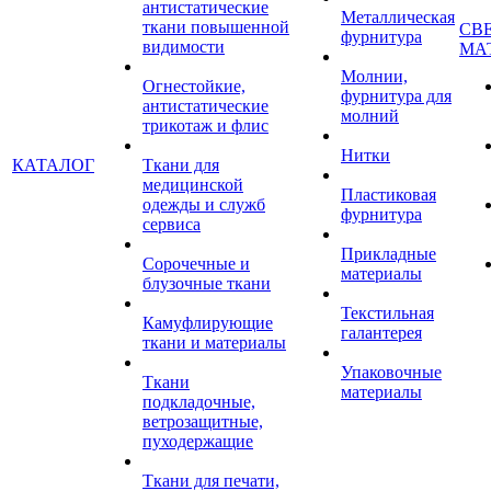
антистатические
Металлическая
ткани повышенной
СВ
фурнитура
видимости
МА
Молнии,
Огнестойкие,
фурнитура для
антистатические
молний
трикотаж и флис
Нитки
КАТАЛОГ
Ткани для
медицинской
Пластиковая
одежды и служб
фурнитура
сервиса
Прикладные
Сорочечные и
материалы
блузочные ткани
Текстильная
Камуфлирующие
галантерея
ткани и материалы
Упаковочные
Ткани
материалы
подкладочные,
ветрозащитные,
пуходержащие
Ткани для печати,