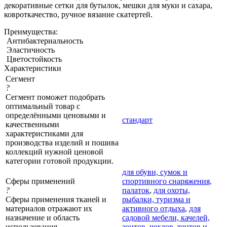
декоративные сетки для бутылок, мешки для муки и сахара,
ковроткачество, ручное вязание скатертей.
Преимущества:
Антибактериальность
Эластичность
Цветостойкость
Характеристики
Сегмент
?
Сегмент поможет подобрать
оптимальный товар с
определёнными ценовыми и
стандарт
качественными
характеристиками для
производства изделий и пошива
коллекций нужной ценовой
категории готовой продукции.
для обуви, сумок и
Сферы применений
спортивного снаряжения,
?
палаток
,
для охоты,
Сферы применения тканей и
рыбалки, туризма и
материалов отражают их
активного отдыха
,
для
назначение и область
садовой мебели, качелей,
использования
зонтов, чехлов, тентов и