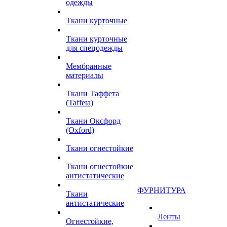
одежды
Ткани курточные
Ткани курточные
для спецодежды
Мембранные
материалы
Ткани Таффета
(Taffeta)
Ткани Оксфорд
(Oxford)
Ткани огнестойкие
Ткани огнестойкие
антистатические
ФУРНИТУРА
Ткани
антистатические
Ленты
Огнестойкие,