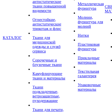
антистатические
Металлическая
ткани повышенной
СВ
фурнитура
видимости
МА
Молнии,
Огнестойкие,
фурнитура для
антистатические
молний
трикотаж и флис
Нитки
КАТАЛОГ
Ткани для
медицинской
Пластиковая
одежды и служб
фурнитура
сервиса
Прикладные
Сорочечные и
материалы
блузочные ткани
Текстильная
Камуфлирующие
галантерея
ткани и материалы
Упаковочные
Ткани
материалы
подкладочные,
ветрозащитные,
пуходержащие
Ткани для печати,