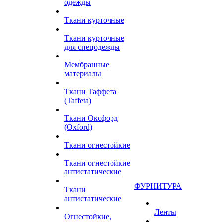
одежды
Ткани курточные
Ткани курточные
для спецодежды
Мембранные
материалы
Ткани Таффета
(Taffeta)
Ткани Оксфорд
(Oxford)
Ткани огнестойкие
Ткани огнестойкие
антистатические
ФУРНИТУРА
Ткани
антистатические
Ленты
Огнестойкие,