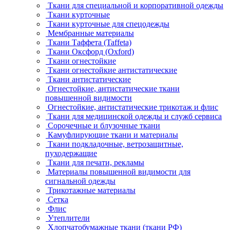
Ткани для специальной и корпоративной одежды
Ткани курточные
Ткани курточные для спецодежды
Мембранные материалы
Ткани Таффета (Taffeta)
Ткани Оксфорд (Oxford)
Ткани огнестойкие
Ткани огнестойкие антистатические
Ткани антистатические
Огнестойкие, антистатические ткани
повышенной видимости
Огнестойкие, антистатические трикотаж и флис
Ткани для медицинской одежды и служб сервиса
Сорочечные и блузочные ткани
Камуфлирующие ткани и материалы
Ткани подкладочные, ветрозащитные,
пуходержащие
Ткани для печати, рекламы
Материалы повышенной видимости для
сигнальной одежды
Трикотажные материалы
Сетка
Флис
Утеплители
Хлопчатобумажные ткани (ткани РФ)