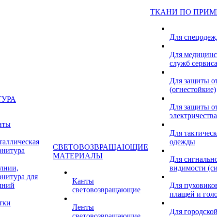
ТКАНИ ПО ПРИ
Для спецоде
Для медицинс
служб сервис
Для защиты о
(огнестойкие)
ТУРА
Для защиты от
электричества
нты
Для тактичес
таллическая
одежды
СВЕТОВОЗВРАЩАЮЩИЕ
рнитура
МАТЕРИАЛЫ
Для сигнальн
лнии,
видимости (с
рнитура для
Канты
лний
Для пуховиков
световозвращающие
плащей и гол
тки
Ленты
Для городской
световозвращающие