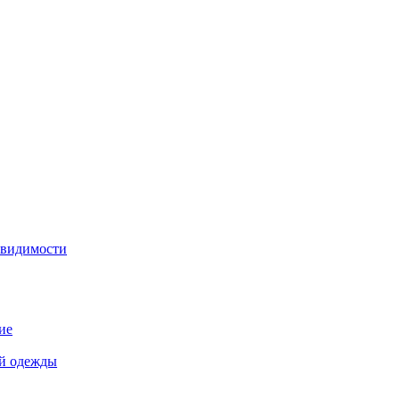
 видимости
ие
й одежды