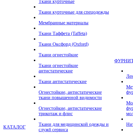
Ткани курточные
Ткани курточные для спецодежды
Мембранные материалы
Ткани Таффета (Taffeta)
Ткани Оксфорд (Oxford)
Ткани огнестойкие
ФУРНИ
Ткани огнестойкие
антистатические
Ле
Ткани антистатические
Ме
Огнестойкие, антистатические
фу
ткани повышенной видимости
Мо
Огнестойкие, антистатические
фу
трикотаж и флис
мо
Ткани для медицинской одежды и
Ни
КАТАЛОГ
служб сервиса