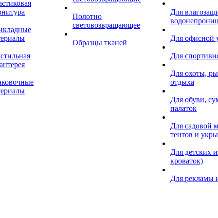
астиковая
рнитура
Для влагозащ
Полотно
водонепрониц
световозвращающее
икладные
териалы
Для офисной
Образцы тканей
кстильная
Для спортивн
антерея
Для охоты, ры
аковочные
отдыха
териалы
Для обуви, су
палаток
Для садовой м
тентов и укр
Для детских и
кроваток)
Для рекламы 