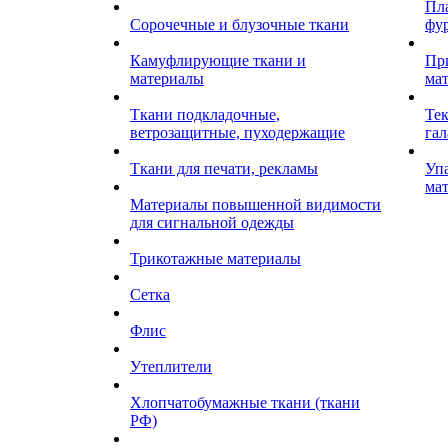
Пл
Сорочечные и блузочные ткани
фу
Камуфлирующие ткани и
Пр
материалы
ма
Ткани подкладочные,
Те
ветрозащитные, пуходержащие
гал
Ткани для печати, рекламы
Уп
ма
Материалы повышенной видимости
для сигнальной одежды
Трикотажные материалы
Сетка
Флис
Утеплители
Хлопчатобумажные ткани (ткани
РФ)