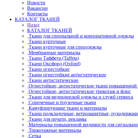
Новости
Вакансии
Контакты
КАТАЛОГ ТКАНЕЙ
Назад
КАТАЛОГ ТКАНЕЙ
Ткани для специальной и корпоративной одежды
Ткани курточные
Ткани курточные для спецодежды
Мембранные материалы
Ткани Таффета (Taffeta)
Ткани Оксфорд (Oxford)
Ткани огнестойкие
Ткани огнестойкие антистатические
Ткани антистатические
Огнестойкие, антистатические ткани повышенной
Огнестойкие, антистатические трикотаж и флис
Ткани для медицинской одежды и служб сервиса
Сорочечные и блузочные ткани
Камуфлирующие ткани и материалы
Ткани подкладочные, ветрозащитные, пуходержащ
Ткани для печати, рекламы
Материалы повышенной видимости для сигнально
Трикотажные материалы
Сетка