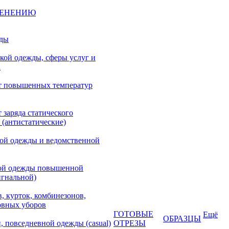
МЕНЕНИЮ
жды
кой одежды, сферы услуг и
а
т повышенных температур
 заряда статического
 (антистатические)
кой одежды и ведомственной
ой одежды повышенной
игнальной)
, курток, комбинезонов,
овных уборов
ГОТОВЫЕ
Ещё
ОБРАЗЦЫ
, повседневной одежды (casual)
ОТРЕЗЫ