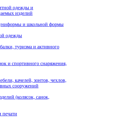
итной одежды и
аемых изделий
 униформы и школьной формы
ой одежды
балки, туризма и активного
мок и спортивного снаряжения,
ебели, качелей, зонтов, чехлов,
ывных сооружений
зделий (колясок, санок,
и печати