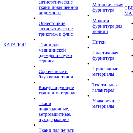
антистатические
Металлическая
ткани повышенной
СВ
фурнитура
видимости
МА
Молнии,
Огнестойкие,
фурнитура для
антистатические
молний
трикотаж и флис
Нитки
КАТАЛОГ
Ткани для
медицинской
Пластиковая
одежды и служб
фурнитура
сервиса
Прикладные
Сорочечные и
материалы
блузочные ткани
Текстильная
Камуфлирующие
галантерея
ткани и материалы
Упаковочные
Ткани
материалы
подкладочные,
ветрозащитные,
пуходержащие
Ткани для печати,