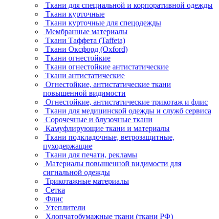
Ткани для специальной и корпоративной одежды
Ткани курточные
Ткани курточные для спецодежды
Мембранные материалы
Ткани Таффета (Taffeta)
Ткани Оксфорд (Oxford)
Ткани огнестойкие
Ткани огнестойкие антистатические
Ткани антистатические
Огнестойкие, антистатические ткани
повышенной видимости
Огнестойкие, антистатические трикотаж и флис
Ткани для медицинской одежды и служб сервиса
Сорочечные и блузочные ткани
Камуфлирующие ткани и материалы
Ткани подкладочные, ветрозащитные,
пуходержащие
Ткани для печати, рекламы
Материалы повышенной видимости для
сигнальной одежды
Трикотажные материалы
Сетка
Флис
Утеплители
Хлопчатобумажные ткани (ткани РФ)