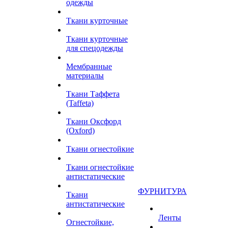
одежды
Ткани курточные
Ткани курточные
для спецодежды
Мембранные
материалы
Ткани Таффета
(Taffeta)
Ткани Оксфорд
(Oxford)
Ткани огнестойкие
Ткани огнестойкие
антистатические
ФУРНИТУРА
Ткани
антистатические
Ленты
Огнестойкие,