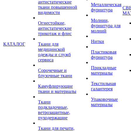
антистатические
Металлическая
ткани повышенной
СВ
фурнитура
видимости
МА
Молнии,
Огнестойкие,
фурнитура для
антистатические
молний
трикотаж и флис
Нитки
КАТАЛОГ
Ткани для
медицинской
Пластиковая
одежды и служб
фурнитура
сервиса
Прикладные
Сорочечные и
материалы
блузочные ткани
Текстильная
Камуфлирующие
галантерея
ткани и материалы
Упаковочные
Ткани
материалы
подкладочные,
ветрозащитные,
пуходержащие
Ткани для печати,