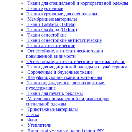
Ткани для специальной и корпоративной одежды
Ткани курточные
Ткани курточные для спецодежды
Мембранные материалы
Ткани Таффета (Taffeta)
Ткани Оксфорд (Oxford)
Ткани огнестойкие
Ткани огнестойкие антистатические
Ткани антистатические
Огнестойкие, антистатические ткани
повышенной видимости
Огнестойкие, антистатические трикотаж и флис
Ткани для медицинской одежды и служб сервиса
Сорочечные и блузочные ткани
Камуфлирующие ткани и материалы
Ткани подкладочные, ветрозащитные,
пуходержащие
Ткани для печати, рекламы
Материалы повышенной видимости для
сигнальной одежды
Трикотажные материалы
Сетка
Флис
Утеплители
Хлопчатобумажные ткани (ткани РФ)