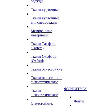
одежды
Ткани курточные
Ткани курточные
для спецодежды
Мембранные
материалы
Ткани Таффета
(Taffeta)
Ткани Оксфорд
(Oxford)
Ткани огнестойкие
Ткани огнестойкие
антистатические
ФУРНИТУРА
Ткани
антистатические
Ленты
Огнестойкие,