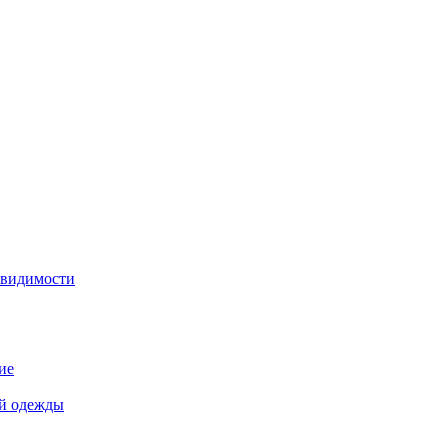
 видимости
ие
й одежды