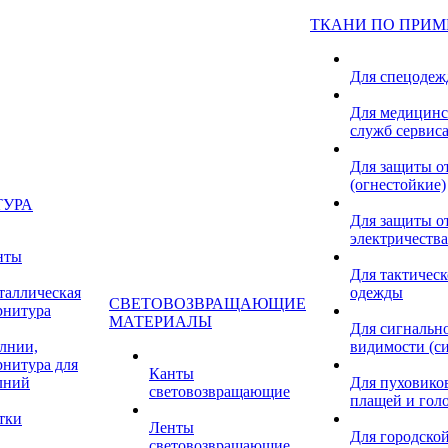
ТКАНИ ПО ПРИ
Для спецоде
Для медицинс
служб сервис
Для защиты о
(огнестойкие)
ТУРА
Для защиты от
электричества
нты
Для тактичес
таллическая
одежды
СВЕТОВОЗВРАЩАЮЩИЕ
рнитура
МАТЕРИАЛЫ
Для сигнальн
лнии,
видимости (с
рнитура для
Канты
лний
Для пуховиков
световозвращающие
плащей и гол
тки
Ленты
Для городской
световозвращающие