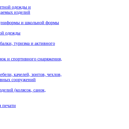
итной одежды и
аемых изделий
 униформы и школьной формы
ой одежды
балки, туризма и активного
мок и спортивного снаряжения,
ебели, качелей, зонтов, чехлов,
ывных сооружений
зделий (колясок, санок,
и печати