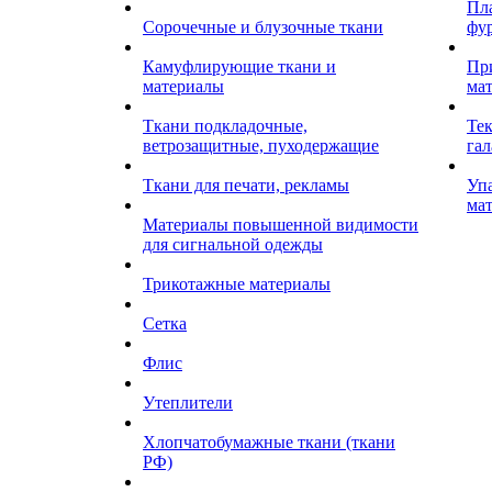
Пл
Сорочечные и блузочные ткани
фу
Камуфлирующие ткани и
Пр
материалы
ма
Ткани подкладочные,
Те
ветрозащитные, пуходержащие
гал
Ткани для печати, рекламы
Уп
ма
Материалы повышенной видимости
для сигнальной одежды
Трикотажные материалы
Сетка
Флис
Утеплители
Хлопчатобумажные ткани (ткани
РФ)