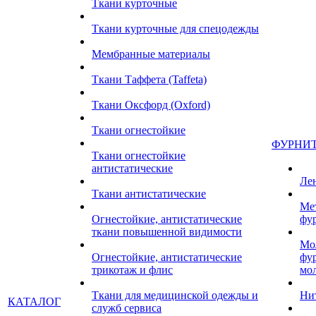
Ткани курточные
Ткани курточные для спецодежды
Мембранные материалы
Ткани Таффета (Taffeta)
Ткани Оксфорд (Oxford)
Ткани огнестойкие
ФУРНИ
Ткани огнестойкие
антистатические
Ле
Ткани антистатические
Ме
Огнестойкие, антистатические
фу
ткани повышенной видимости
Мо
Огнестойкие, антистатические
фу
трикотаж и флис
мо
Ткани для медицинской одежды и
Ни
КАТАЛОГ
служб сервиса