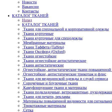
Новости
Вакансии
Контакты
КАТАЛОГ ТКАНЕЙ
Назад
КАТАЛОГ ТКАНЕЙ
Ткани для специальной и корпоративной одежды
Ткани курточные
Ткани курточные для спецодежды
Мембранные материалы
Ткани Таффета (Taffeta)
Ткани Оксфорд (Oxford)
Ткани огнестойкие
Ткани огнестойкие антистатические
Ткани антистатические
Огнестойкие, антистатические ткани повышенной
Огнестойкие, антистатические трикотаж и флис
Ткани для медицинской одежды и служб сервиса
Сорочечные и блузочные ткани
Камуфлирующие ткани и материалы
Ткани подкладочные, ветрозащитные, пуходержащ
Ткани для печати, рекламы
Материалы повышенной видимости для сигнально
Трикотажные материалы
Сетка