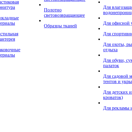
астиковая
рнитура
Для влагозащ
Полотно
водонепрониц
световозвращающее
икладные
териалы
Для офисной
Образцы тканей
кстильная
Для спортивн
антерея
Для охоты, ры
аковочные
отдыха
териалы
Для обуви, су
палаток
Для садовой м
тентов и укр
Для детских и
кроваток)
Для рекламы 