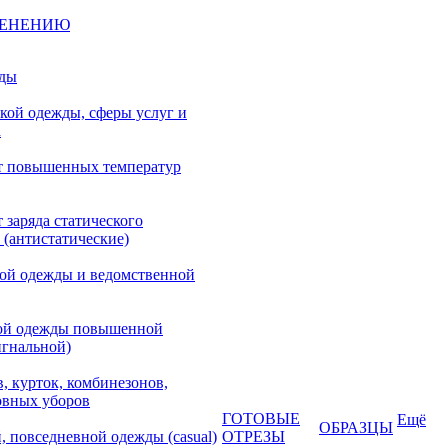
МЕНЕНИЮ
жды
кой одежды, сферы услуг и
а
т повышенных температур
 заряда статического
 (антистатические)
кой одежды и ведомственной
ой одежды повышенной
игнальной)
, курток, комбинезонов,
овных уборов
ГОТОВЫЕ
Ещё
ОБРАЗЦЫ
, повседневной одежды (casual)
ОТРЕЗЫ