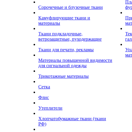
Пл
Сорочечные и блузочные ткани
фу
Камуфлирующие ткани и
Пр
материалы
ма
Ткани подкладочные,
Те
ветрозащитные, пуходержащие
гал
Ткани для печати, рекламы
Уп
ма
Материалы повышенной видимости
для сигнальной одежды
Трикотажные материалы
Сетка
Флис
Утеплители
Хлопчатобумажные ткани (ткани
РФ)