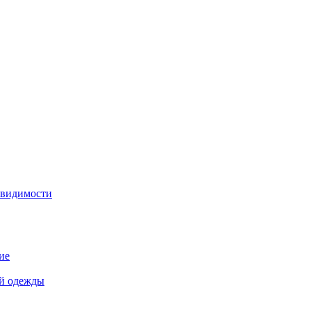
 видимости
ие
й одежды