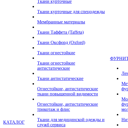
Ткани курточные
Ткани курточные для спецодежды
Мембранные материалы
Ткани Таффета (Taffeta)
Ткани Оксфорд (Oxford)
Ткани огнестойкие
ФУРНИ
Ткани огнестойкие
антистатические
Ле
Ткани антистатические
Ме
Огнестойкие, антистатические
фу
ткани повышенной видимости
Мо
Огнестойкие, антистатические
фу
трикотаж и флис
мо
Ткани для медицинской одежды и
Ни
КАТАЛОГ
служб сервиса