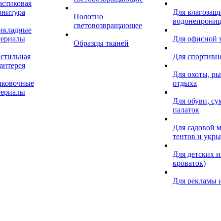
астиковая
рнитура
Для влагозащ
Полотно
водонепрониц
световозвращающее
икладные
териалы
Для офисной
Образцы тканей
кстильная
Для спортивн
антерея
Для охоты, ры
аковочные
отдыха
териалы
Для обуви, су
палаток
Для садовой м
тентов и укр
Для детских и
кроваток)
Для рекламы 