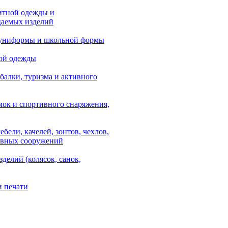
итной одежды и
аемых изделий
 униформы и школьной формы
ой одежды
балки, туризма и активного
мок и спортивного снаряжения,
ебели, качелей, зонтов, чехлов,
ывных сооружений
зделий (колясок, санок,
и печати