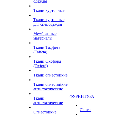
одежды
Ткани курточные
Ткани курточные
для спецодежды
Мембранные
материалы
Ткани Таффета
(Taffeta)
Ткани Оксфорд
(Oxford)
Ткани огнестойкие
Ткани огнестойкие
антистатические
ФУРНИТУРА
Ткани
антистатические
Ленты
Огнестойкие,