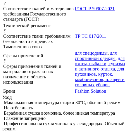
?
Соответствие тканей и материалов
ГОСТ Р 59907-2021
требованиям Государственного
стандарта (ГОСТ)
Технический регламент
?
Соответствие ткани требованиям
ТР ТС 017/2011
безопасности в пределах
Таможенного союза
для спецодежды
,
для
Сферы применений
спортивной одежды
,
для
?
охоты, рыбалки, туризма
Сферы применения тканей и
и активного отдыха
,
для
материалов отражают их
пуховиков, курток,
назначение и область
комбинезонов, плащей и
использования
головных уборов
Бренд
Fashion Solution
Уход
Максимальная температура стирки 30°C, обычный режим
Не отбеливать
Барабанная сушка возможна, более низкая температура
Глажение запрещено
Профессиональная сухая чистка в углеводородах. Обычный
режим