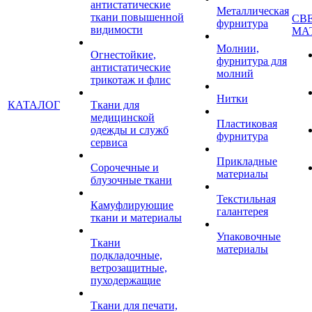
антистатические
Металлическая
ткани повышенной
СВ
фурнитура
видимости
МА
Молнии,
Огнестойкие,
фурнитура для
антистатические
молний
трикотаж и флис
Нитки
КАТАЛОГ
Ткани для
медицинской
Пластиковая
одежды и служб
фурнитура
сервиса
Прикладные
Сорочечные и
материалы
блузочные ткани
Текстильная
Камуфлирующие
галантерея
ткани и материалы
Упаковочные
Ткани
материалы
подкладочные,
ветрозащитные,
пуходержащие
Ткани для печати,