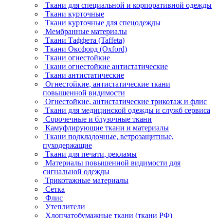
Ткани для специальной и корпоративной одежды
Ткани курточные
Ткани курточные для спецодежды
Мембранные материалы
Ткани Таффета (Taffeta)
Ткани Оксфорд (Oxford)
Ткани огнестойкие
Ткани огнестойкие антистатические
Ткани антистатические
Огнестойкие, антистатические ткани
повышенной видимости
Огнестойкие, антистатические трикотаж и флис
Ткани для медицинской одежды и служб сервиса
Сорочечные и блузочные ткани
Камуфлирующие ткани и материалы
Ткани подкладочные, ветрозащитные,
пуходержащие
Ткани для печати, рекламы
Материалы повышенной видимости для
сигнальной одежды
Трикотажные материалы
Сетка
Флис
Утеплители
Хлопчатобумажные ткани (ткани РФ)