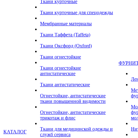
Ткани курточные
Ткани курточные для спецодежды
Мембранные материалы
Ткани Таффета (Taffeta)
Ткани Оксфорд (Oxford)
Ткани огнестойкие
ФУРНИ
Ткани огнестойкие
антистатические
Ле
Ткани антистатические
Ме
Огнестойкие, антистатические
фу
ткани повышенной видимости
Мо
Огнестойкие, антистатические
фу
трикотаж и флис
мо
Ткани для медицинской одежды и
Ни
КАТАЛОГ
служб сервиса