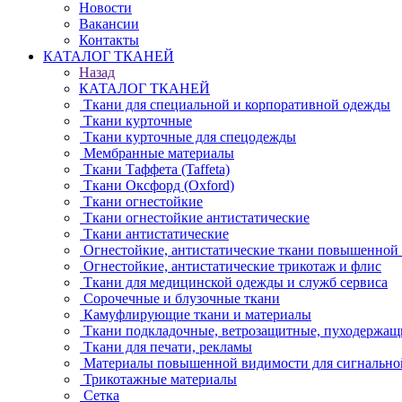
Новости
Вакансии
Контакты
КАТАЛОГ ТКАНЕЙ
Назад
КАТАЛОГ ТКАНЕЙ
Ткани для специальной и корпоративной одежды
Ткани курточные
Ткани курточные для спецодежды
Мембранные материалы
Ткани Таффета (Taffeta)
Ткани Оксфорд (Oxford)
Ткани огнестойкие
Ткани огнестойкие антистатические
Ткани антистатические
Огнестойкие, антистатические ткани повышенной
Огнестойкие, антистатические трикотаж и флис
Ткани для медицинской одежды и служб сервиса
Сорочечные и блузочные ткани
Камуфлирующие ткани и материалы
Ткани подкладочные, ветрозащитные, пуходержащ
Ткани для печати, рекламы
Материалы повышенной видимости для сигнально
Трикотажные материалы
Сетка