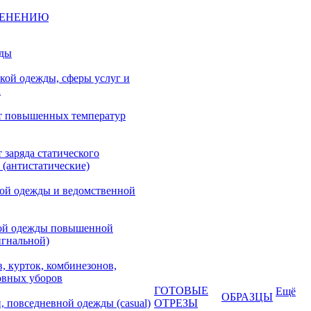
МЕНЕНИЮ
жды
кой одежды, сферы услуг и
а
т повышенных температур
 заряда статического
 (антистатические)
кой одежды и ведомственной
ой одежды повышенной
игнальной)
, курток, комбинезонов,
овных уборов
ГОТОВЫЕ
Ещё
ОБРАЗЦЫ
, повседневной одежды (casual)
ОТРЕЗЫ