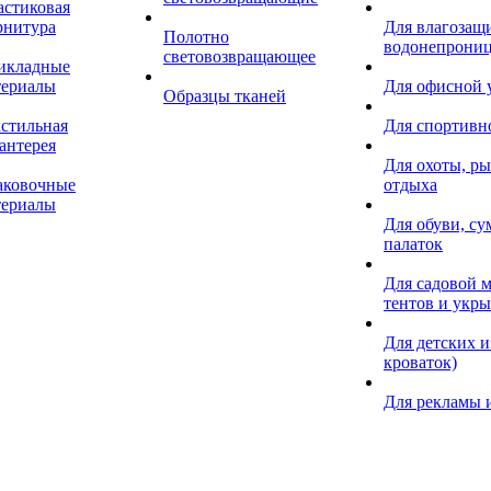
астиковая
рнитура
Для влагозащ
Полотно
водонепрониц
световозвращающее
икладные
териалы
Для офисной
Образцы тканей
кстильная
Для спортивн
антерея
Для охоты, ры
аковочные
отдыха
териалы
Для обуви, су
палаток
Для садовой м
тентов и укр
Для детских и
кроваток)
Для рекламы 