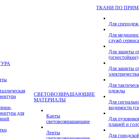
ТКАНИ ПО ПРИ
Для спецоде
Для медицинс
служб сервис
Для защиты о
(огнестойкие)
ТУРА
Для защиты от
электричества
нты
Для тактичес
таллическая
одежды
СВЕТОВОЗВРАЩАЮЩИЕ
рнитура
МАТЕРИАЛЫ
Для сигнальн
лнии,
видимости (с
рнитура для
Канты
лний
Для пуховиков
световозвращающие
плащей и гол
тки
Ленты
Для городской
световозвращающие