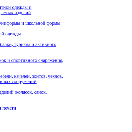
итной одежды и
аемых изделий
 униформы и школьной формы
ой одежды
балки, туризма и активного
мок и спортивного снаряжения,
ебели, качелей, зонтов, чехлов,
ывных сооружений
зделий (колясок, санок,
и печати