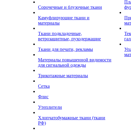
Пл
Сорочечные и блузочные ткани
фу
Камуфлирующие ткани и
Пр
материалы
ма
Ткани подкладочные,
Те
ветрозащитные, пуходержащие
гал
Ткани для печати, рекламы
Уп
ма
Материалы повышенной видимости
для сигнальной одежды
Трикотажные материалы
Сетка
Флис
Утеплители
Хлопчатобумажные ткани (ткани
РФ)