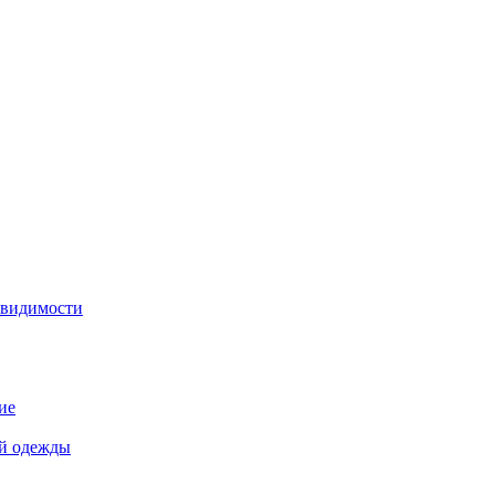
 видимости
ие
й одежды