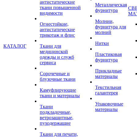
антистатические
Металлическая
ткани повышенной
СВ
фурнитура
видимости
МА
Молнии,
Огнестойкие,
фурнитура для
антистатические
молний
трикотаж и флис
Нитки
КАТАЛОГ
Ткани для
медицинской
Пластиковая
одежды и служб
фурнитура
сервиса
Прикладные
Сорочечные и
материалы
блузочные ткани
Текстильная
Камуфлирующие
галантерея
ткани и материалы
Упаковочные
Ткани
материалы
подкладочные,
ветрозащитные,
пуходержащие
Ткани для печати,