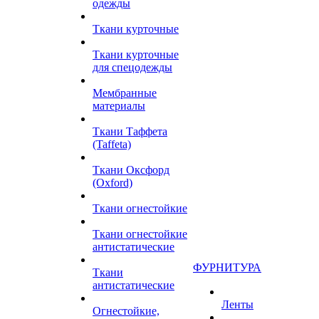
одежды
Ткани курточные
Ткани курточные
для спецодежды
Мембранные
материалы
Ткани Таффета
(Taffeta)
Ткани Оксфорд
(Oxford)
Ткани огнестойкие
Ткани огнестойкие
антистатические
ФУРНИТУРА
Ткани
антистатические
Ленты
Огнестойкие,