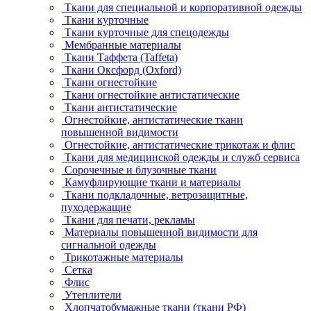
Ткани для специальной и корпоративной одежды
Ткани курточные
Ткани курточные для спецодежды
Мембранные материалы
Ткани Таффета (Taffeta)
Ткани Оксфорд (Oxford)
Ткани огнестойкие
Ткани огнестойкие антистатические
Ткани антистатические
Огнестойкие, антистатические ткани
повышенной видимости
Огнестойкие, антистатические трикотаж и флис
Ткани для медицинской одежды и служб сервиса
Сорочечные и блузочные ткани
Камуфлирующие ткани и материалы
Ткани подкладочные, ветрозащитные,
пуходержащие
Ткани для печати, рекламы
Материалы повышенной видимости для
сигнальной одежды
Трикотажные материалы
Сетка
Флис
Утеплители
Хлопчатобумажные ткани (ткани РФ)