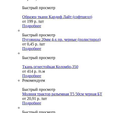
Быстрый просмотр
Образец ткани Кардиф Лайт (софтшелл)
от
199 р.
/шт
Подробнее
Быстрый просмотр
Пуговицы 20мм 4-х пр. черные (полистирол)
от
0,45 р.
/шт
Подробнее
Быстрый просмотр
Ткань огнестойкая Коломбо-350
от
414 р.
/п.м
Подробнее
Рекомендуем
Быстрый просмотр
Молния трактор разъемная Т5 50см черная БТ
от
20,91 р.
/шт
Подробнее
Быстрый просмотр