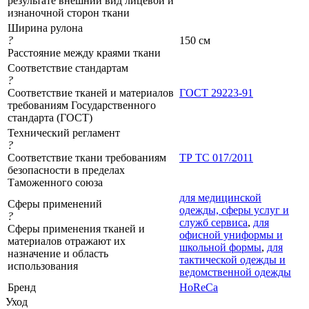
результате внешний вид лицевой и
изнаночной сторон ткани
Ширина рулона
?
150 см
Расстояние между краями ткани
Соответствие стандартам
?
Соответствие тканей и материалов
ГОСТ 29223-91
требованиям Государственного
стандарта (ГОСТ)
Технический регламент
?
Соответствие ткани требованиям
ТР ТС 017/2011
безопасности в пределах
Таможенного союза
для медицинской
Сферы применений
одежды, сферы услуг и
?
служб сервиса
,
для
Сферы применения тканей и
офисной униформы и
материалов отражают их
школьной формы
,
для
назначение и область
тактической одежды и
использования
ведомственной одежды
Бренд
HoReCa
Уход