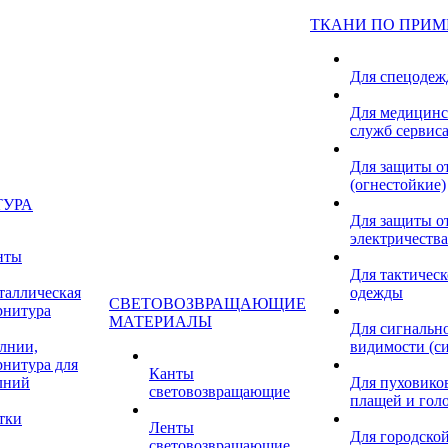
ТКАНИ ПО ПРИ
Для спецоде
Для медицинс
служб сервис
Для защиты о
(огнестойкие)
ТУРА
Для защиты от
электричества
нты
Для тактичес
таллическая
одежды
СВЕТОВОЗВРАЩАЮЩИЕ
рнитура
МАТЕРИАЛЫ
Для сигнальн
лнии,
видимости (с
рнитура для
Канты
лний
Для пуховиков
световозвращающие
плащей и гол
тки
Ленты
Для городской
световозвращающие