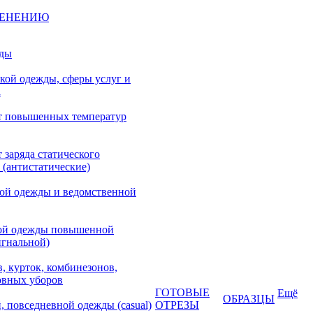
МЕНЕНИЮ
жды
кой одежды, сферы услуг и
а
т повышенных температур
 заряда статического
 (антистатические)
кой одежды и ведомственной
ой одежды повышенной
игнальной)
, курток, комбинезонов,
овных уборов
ГОТОВЫЕ
Ещё
ОБРАЗЦЫ
, повседневной одежды (casual)
ОТРЕЗЫ