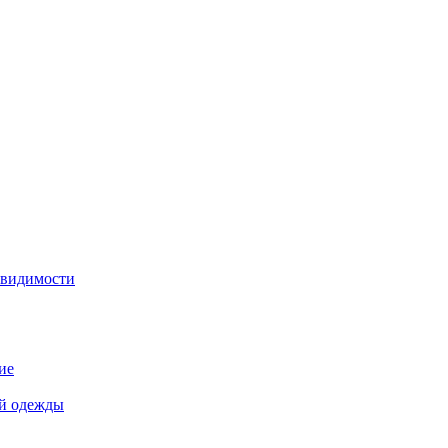
 видимости
ие
й одежды