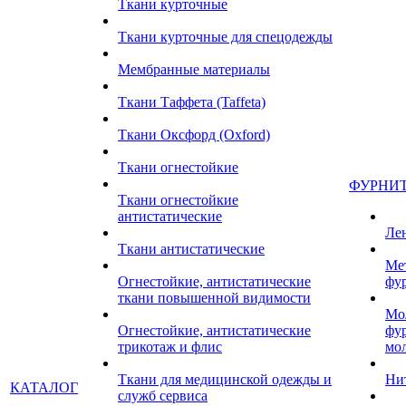
Ткани курточные
Ткани курточные для спецодежды
Мембранные материалы
Ткани Таффета (Taffeta)
Ткани Оксфорд (Oxford)
Ткани огнестойкие
ФУРНИ
Ткани огнестойкие
антистатические
Ле
Ткани антистатические
Ме
Огнестойкие, антистатические
фу
ткани повышенной видимости
Мо
Огнестойкие, антистатические
фу
трикотаж и флис
мо
Ткани для медицинской одежды и
Ни
КАТАЛОГ
служб сервиса