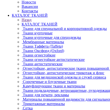
Новости
Вакансии
Контакты
КАТАЛОГ ТКАНЕЙ
Назад
КАТАЛОГ ТКАНЕЙ
Ткани для специальной и корпоративной одежды
Ткани курточные
Ткани курточные для спецодежды
Мембранные материалы
Ткани Таффета (Taffeta)
Ткани Оксфорд (Oxford)
Ткани огнестойкие
Ткани огнестойкие антистатические
Ткани антистатические
Огнестойкие, антистатические ткани повышенной
Огнестойкие, антистатические трикотаж и флис
Ткани для медицинской одежды и служб сервиса
Сорочечные и блузочные ткани
Камуфлирующие ткани и материалы
Ткани подкладочные, ветрозащитные, пуходержащ
Ткани для печати, рекламы
Материалы повышенной видимости для сигнально
Трикотажные материалы
Сетка