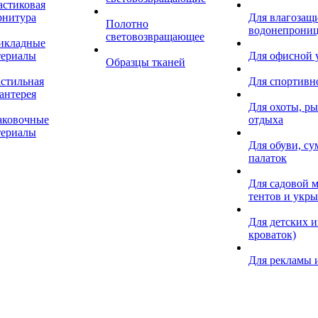
астиковая
рнитура
Для влагозащ
Полотно
водонепрониц
световозвращающее
икладные
териалы
Для офисной
Образцы тканей
кстильная
Для спортивн
антерея
Для охоты, ры
аковочные
отдыха
териалы
Для обуви, су
палаток
Для садовой м
тентов и укр
Для детских и
кроваток)
Для рекламы 