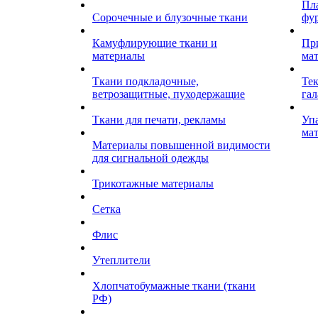
Пл
Сорочечные и блузочные ткани
фу
Камуфлирующие ткани и
Пр
материалы
ма
Ткани подкладочные,
Те
ветрозащитные, пуходержащие
гал
Ткани для печати, рекламы
Уп
ма
Материалы повышенной видимости
для сигнальной одежды
Трикотажные материалы
Сетка
Флис
Утеплители
Хлопчатобумажные ткани (ткани
РФ)