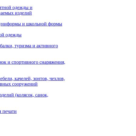
итной одежды и
аемых изделий
 униформы и школьной формы
ой одежды
балки, туризма и активного
мок и спортивного снаряжения,
ебели, качелей, зонтов, чехлов,
ывных сооружений
зделий (колясок, санок,
и печати