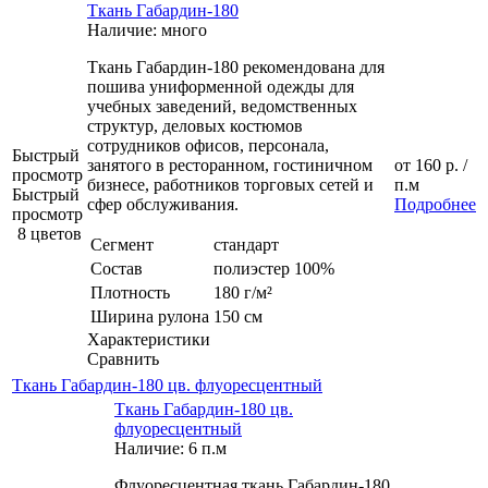
Ткань Габардин-180
Наличие: много
Ткань Габардин-180 рекомендована для
пошива униформенной одежды для
учебных заведений, ведомственных
структур, деловых костюмов
сотрудников офисов, персонала,
Быстрый
занятого в ресторанном, гостиничном
от
160 р.
/
просмотр
бизнесе, работников торговых сетей и
п.м
Быстрый
сфер обслуживания.
Подробнее
просмотр
8 цветов
Сегмент
стандарт
Состав
полиэстер 100%
Плотность
180 г/м²
Ширина рулона
150 см
Характеристики
Сравнить
Ткань Габардин-180 цв. флуоресцентный
Ткань Габардин-180 цв.
флуоресцентный
Наличие: 6 п.м
Флуоресцентная ткань Габардин-180