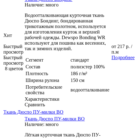
Наличие: много
Водоотталкивающая курточная ткань
Дюспо Бондинг, бондированная
трикотажным полотном, используется
для изготовления курток и верхней
Хит
рабочей одежды. Dewspo Bonding WR
используют для пошива как весенних,
Быстрый
от
217 р.
/
так и зимних изделий.
просмотр
п.м
Быстрый
Подробнее
Сегмент
стандарт
просмотр
Состав
полиэстер 100%
8 цветов
Плотность
186 г/м²
Ширина рулона
150 см
Потребительские
водоотталкивание
свойства
Характеристики
Сравнить
Ткань Дюспо ПУ-милки ВО
Ткань Дюспо ПУ-милки ВО
Наличие: много
Лёгкая курточная ткань Дюспо ПУ-