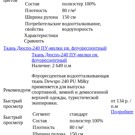
цветов
Состав
полиэстер 100%
Плотность
80 г/м²
Ширина рулона
150 см
Потребительские
водоотталкивание,
свойства
водоупорность
Характеристики
Сравнить
Ткань Дюспо-240 ПУ-милки цв. флуоресцентный
Ткань Дюспо-240 ПУ-милки цв.
флуоресцентный
Наличие: 2 649 п.м
Флуоресцентная водоотталкивающая
ткань Dewspo 240 PU Milky
применяется для выпуска
Рекомендуем
спортивной, зимней и демисезонной
верхней одежды, туристической
Быстрый
от
134 р.
/
экипировки.
просмотр
п.м
Подробнее
Сегмент
стандарт
Быстрый
Состав
полиэстер 100%
просмотр
Плотность
80 г/м²
Ширина рулона
150 см