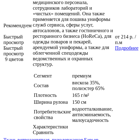
медицинского персонала,
сотрудников лабораторий и
«чистых» помещений. Она также
применяется для пошива униформы
служб сервиса, сферы услуг,
Рекомендуем
автосалонов, а также гостиничного и
ресторанного бизнеса (HoReCa), для
Быстрый
от
214 р.
/
одежды поваров и пекарей,
просмотр
п.м
арендуемой униформы, а также для
Быстрый
Подробнее
облегченной спецодежды
просмотр
ведомственных и охранных
9 цветов
структур.
Сегмент
премиум
вискоза 35%,
Состав
полиэстер 65%
Плотность
165 г/м²
Ширина рулона
150 см
водоотталкивание,
Потребительские
антисминаемость,
свойства
малоусадочность
Характеристики
Сравнить
Ткань ветрозащитная, пуходержащая Барьер