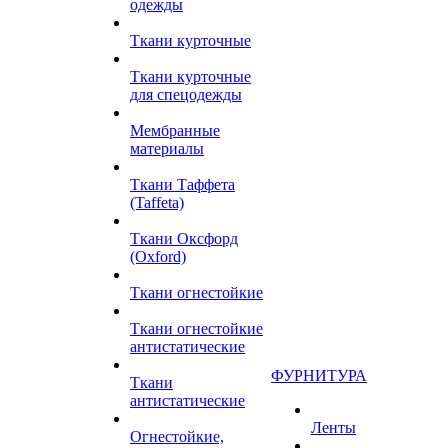
одежды
Ткани курточные
Ткани курточные
для спецодежды
Мембранные
материалы
Ткани Таффета
(Taffeta)
Ткани Оксфорд
(Oxford)
Ткани огнестойкие
Ткани огнестойкие
антистатические
ФУРНИТУРА
Ткани
антистатические
Ленты
Огнестойкие,