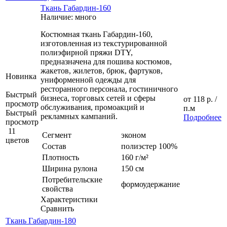
Ткань Габардин-160
Наличие: много
Костюмная ткань Габардин-160,
изготовленная из текстурированной
полиэфирной пряжи DTY,
предназначена для пошива костюмов,
жакетов, жилетов, брюк, фартуков,
Новинка
униформенной одежды для
ресторанного персонала, гостиничного
Быстрый
бизнеса, торговых сетей и сферы
от
118 р.
/
просмотр
обслуживания, промоакций и
п.м
Быстрый
рекламных кампаний.
Подробнее
просмотр
11
Сегмент
эконом
цветов
Состав
полиэстер 100%
Плотность
160 г/м²
Ширина рулона
150 см
Потребительские
формоудержание
свойства
Характеристики
Сравнить
Ткань Габардин-180