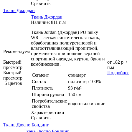
Сравнить
Ткань Джордан
Ткань Джордан
Наличие: 811 п.м
Ткань Jordan (Джордан) PU milky
WR – легкая синтетическая ткань,
обработанная полиуретановой и
влагоотталкивающей пропиткой,
Рекомендуем
применяется при пошиве верхней
спортивной одежды, курток, брюк и
Быстрый
от
182 р.
/
комбинезонов.
просмотр
п.м
Быстрый
Подробнее
Сегмент
стандарт
просмотр
Состав
полиэстер 100%
5 цветов
Плотность
93 г/м²
Ширина рулона
150 см
Потребительские
водоотталкивание
свойства
Характеристики
Сравнить
Ткань Дюспо Бондинг
Ткань Дюспо Бондинг