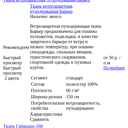
Ткань ветрозащитная,
пуходержащая Барьер
Наличие: много
Ветрозащитная пуходержащая ткань
Барьер предназначена для пошива
пухпакетов, подкладки, в качестве
защитного барьера от ветра и
низких температур, при пошиве
Рекомендуем
спецодежды, спальных мешков,
туристического снаряжения,
Быстрый
от
50 р.
/
спортивной одежды и пуховых
просмотр
п.м
курток.
Быстрый
Подробнее
просмотр
Сегмент
стандарт
2 цвета
Состав
полиэстер 100%
Плотность
60 г/м²
Ширина рулона
150 см
Потребительские
ветрозащитность,
свойства
пуходержание
Характеристики
Сравнить
Ткань Габардин-160