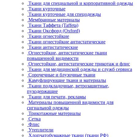
Ткани для специальной и корпоративной одежды
Ткани курточные
Ткани курточные для спецодежды
Мембранные материалы
Ткани Таффета (Taffeta)
Ткани Оксфорд (Oxford)
Ткани огнестойкие
Ткани огнестойкие антистатические
Ткани антистатические
Огнестойкие, антистатические ткани
повышенной видимости
Огнестойкие, антистатические трикотаж и флис
Ткани для медицинской одежды и служб сервиса
Сорочечные и блузочные ткани
Камуфлирующие ткани и материалы
Ткани подкладочные, ветрозащитные,
пуходержащие
Ткани для печати, рекламы
Материалы повышенной видимости для
сигнальной одежды
Трикотажные материалы
Сетка
Флис
Утеплители
Хлопчатобумажные ткани (ткани РФ)