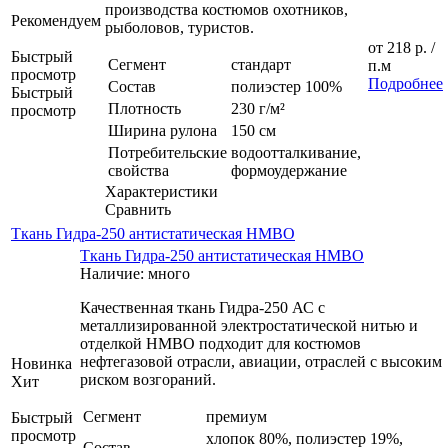
производства костюмов охотников,
Рекомендуем
рыболовов, туристов.
от
218 р.
/
Быстрый
Сегмент
стандарт
п.м
просмотр
Подробнее
Состав
полиэстер 100%
Быстрый
Плотность
230 г/м²
просмотр
Ширина рулона
150 см
Потребительские
водоотталкивание,
свойства
формоудержание
Характеристики
Сравнить
Ткань Гидра-250 антистатическая НМВО
Ткань Гидра-250 антистатическая НМВО
Наличие: много
Качественная ткань Гидра-250 АС с
металлизированной электростатической нитью и
отделкой НМВО подходит для костюмов
нефтегазовой отрасли, авиации, отраслей с высоким
Новинка
риском возгораний.
Хит
Сегмент
премиум
Быстрый
просмотр
хлопок 80%, полиэстер 19%,
Состав