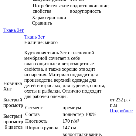
Потребительские
водоотталкивание,
свойства
водоупорность
Характеристики
Сравнить
Ткань Зет
Ткань Зет
Наличие: много
Курточная ткань Зет с пленочной
мембраной сочетает в себе
влагозащитные и ветрозащитные
свойства, а также хорошо отводит
испарения. Материал подходит для
производства верхней одежды для
Новинка
детей и взрослых, для туризма, спорта,
Хит
охоты и рыбалки. Отлично подходит
для рабочей одежды.
Быстрый
от
232 р.
/
просмотр
п.м
Сегмент
премиум
Подробнее
Состав
полиэстер 100%
Быстрый
Плотность
170 г/м²
просмотр
9 цветов
Ширина рулона
147 см
водоотталкивание,