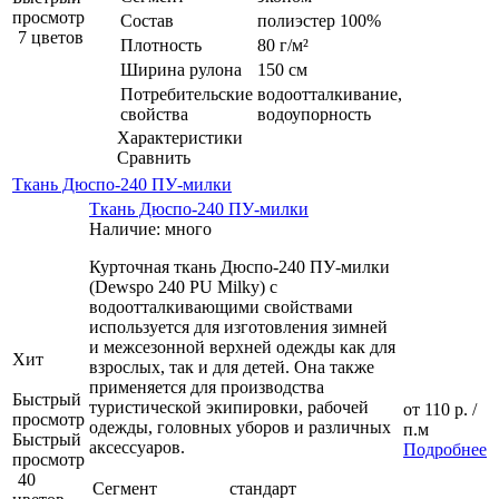
просмотр
Состав
полиэстер 100%
7 цветов
Плотность
80 г/м²
Ширина рулона
150 см
Потребительские
водоотталкивание,
свойства
водоупорность
Характеристики
Сравнить
Ткань Дюспо-240 ПУ-милки
Ткань Дюспо-240 ПУ-милки
Наличие: много
Курточная ткань Дюспо-240 ПУ-милки
(Dewspo 240 PU Milky) с
водоотталкивающими свойствами
используется для изготовления зимней
и межсезонной верхней одежды как для
Хит
взрослых, так и для детей. Она также
применяется для производства
Быстрый
туристической экипировки, рабочей
от
110 р.
/
просмотр
одежды, головных уборов и различных
п.м
Быстрый
аксессуаров.
Подробнее
просмотр
40
Сегмент
стандарт