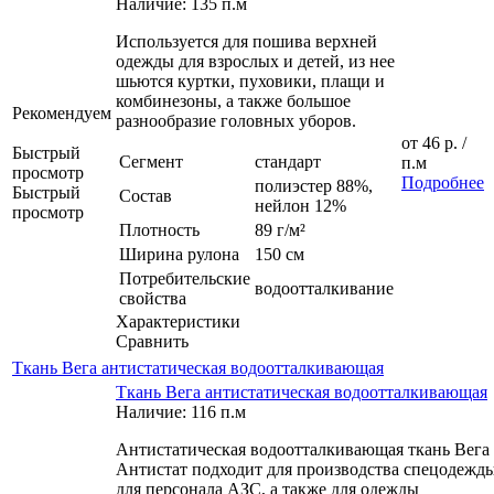
Наличие: 135 п.м
Используется для пошива верхней
одежды для взрослых и детей, из нее
шьются куртки, пуховики, плащи и
комбинезоны, а также большое
Рекомендуем
разнообразие головных уборов.
от
46 р.
/
Быстрый
Сегмент
стандарт
п.м
просмотр
Подробнее
полиэстер 88%,
Быстрый
Состав
нейлон 12%
просмотр
Плотность
89 г/м²
Ширина рулона
150 см
Потребительские
водоотталкивание
свойства
Характеристики
Сравнить
Ткань Вега антистатическая водоотталкивающая
Ткань Вега антистатическая водоотталкивающая
Наличие: 116 п.м
Антистатическая водоотталкивающая ткань Вега
Антистат подходит для производства спецодежд
для персонала АЗС, а также для одежды