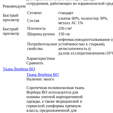
сотрудников, работающих во взрывоопасной сред
Рекомендуем
Сегмент
стандарт
Быстрый
хлопок 60%, полиэстер 39%,
просмотр
Состав
металл АС 1%
Плотность
250 г/м²
Быстрый
просмотр
Ширина рулона
150 см
нефтемасловодоотталкивание (
Потребительские
устойчивостью к стиркам),
свойства
антистатичность (с
уд.пов.эл.сопротивлением≤10⁷
Характеристики
Сравнить
Ткань Вербера ВО
Ткань Вербера ВО
Наличие: много
Сорочечная поливискозная ткань
Вербера ВО используется для
пошива элитной корпоративной
одежды, а также медицинской и
сервисной униформы премиум-
класса, предназначенной для