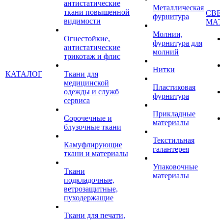
антистатические
Металлическая
ткани повышенной
СВ
фурнитура
видимости
МА
Молнии,
Огнестойкие,
фурнитура для
антистатические
молний
трикотаж и флис
Нитки
КАТАЛОГ
Ткани для
медицинской
Пластиковая
одежды и служб
фурнитура
сервиса
Прикладные
Сорочечные и
материалы
блузочные ткани
Текстильная
Камуфлирующие
галантерея
ткани и материалы
Упаковочные
Ткани
материалы
подкладочные,
ветрозащитные,
пуходержащие
Ткани для печати,