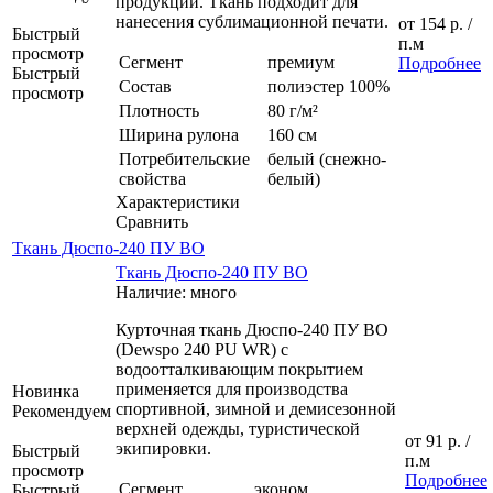
продукции. Ткань подходит для
нанесения сублимационной печати.
от
154 р.
/
Быстрый
п.м
просмотр
Сегмент
премиум
Подробнее
Быстрый
Состав
полиэстер 100%
просмотр
Плотность
80 г/м²
Ширина рулона
160 см
Потребительские
белый (снежно-
свойства
белый)
Характеристики
Сравнить
Ткань Дюспо-240 ПУ ВО
Ткань Дюспо-240 ПУ ВО
Наличие: много
Курточная ткань Дюспо-240 ПУ ВО
(Dewspo 240 PU WR) c
водоотталкивающим покрытием
применяется для производства
Новинка
спортивной, зимной и демисезонной
Рекомендуем
верхней одежды, туристической
от
91 р.
/
экипировки.
Быстрый
п.м
просмотр
Подробнее
Сегмент
эконом
Быстрый