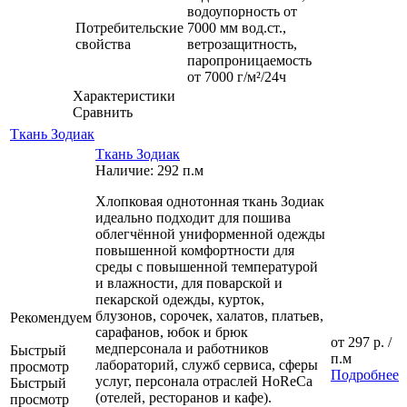
водоупорность от
Потребительские
7000 мм вод.ст.,
свойства
ветрозащитность,
паропроницаемость
от 7000 г/м²/24ч
Характеристики
Сравнить
Ткань Зодиак
Ткань Зодиак
Наличие: 292 п.м
Хлопковая однотонная ткань Зодиак
идеально подходит для пошива
облегчённой униформенной одежды
повышенной комфортности для
среды с повышенной температурой
и влажности, для поварской и
пекарской одежды, курток,
блузонов, сорочек, халатов, платьев,
Рекомендуем
сарафанов, юбок и брюк
от
297 р.
/
медперсонала и работников
Быстрый
п.м
лабораторий, служб сервиса, сферы
просмотр
Подробнее
услуг, персонала отраслей HoReCa
Быстрый
(отелей, ресторанов и кафе).
просмотр