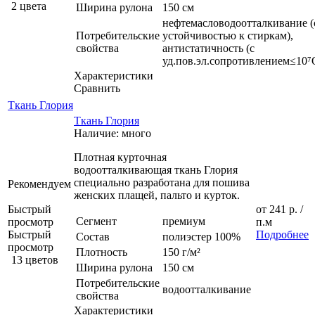
2 цвета
Ширина рулона
150 см
нефтемасловодоотталкивание (
Потребительские
устойчивостью к стиркам),
свойства
антистатичность (с
уд.пов.эл.сопротивлением≤10⁷
Характеристики
Сравнить
Ткань Глория
Ткань Глория
Наличие: много
Плотная курточная
водоотталкивающая ткань Глория
специально разработана для пошива
Рекомендуем
женских плащей, пальто и курток.
Быстрый
от
241 р.
/
Сегмент
премиум
просмотр
п.м
Быстрый
Подробнее
Состав
полиэстер 100%
просмотр
Плотность
150 г/м²
13 цветов
Ширина рулона
150 см
Потребительские
водоотталкивание
свойства
Характеристики