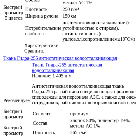
металл АС 1%
Быстрый
Плотность
250 г/м²
просмотр
Ширина рулона
150 см
5 цветов
нефтемасловодоотталкивание (с
Потребительские
устойчивостью к стиркам),
свойства
антистатичность (с
уд.пов.эл.сопротивлением≤10⁷Ом)
Характеристики
Сравнить
Ткань Гидра-255 антистатическая водоотталкивающая
Ткань Гидра-255 антистатическая
водоотталкивающая
Наличие: 1 405 п.м
Антистатическая водоотталкивающая ткань
Гидра-255 разработана специально для производс
спецодежды для персонала АЗС, а также для оде
Рекомендуем
сотрудников, работающих во взрывоопасной сред
Быстрый
Сегмент
премиум
просмотр
хлопок 80%, полиэстер 19%,
Состав
металл АС 1%
Быстрый
Плотность
265 г/м²
просмотр