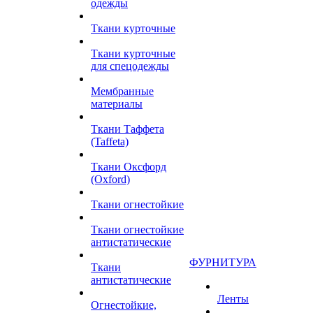
одежды
Ткани курточные
Ткани курточные
для спецодежды
Мембранные
материалы
Ткани Таффета
(Taffeta)
Ткани Оксфорд
(Oxford)
Ткани огнестойкие
Ткани огнестойкие
антистатические
ФУРНИТУРА
Ткани
антистатические
Ленты
Огнестойкие,