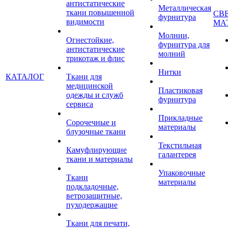
антистатические
Металлическая
ткани повышенной
СВ
фурнитура
видимости
МА
Молнии,
Огнестойкие,
фурнитура для
антистатические
молний
трикотаж и флис
Нитки
КАТАЛОГ
Ткани для
медицинской
Пластиковая
одежды и служб
фурнитура
сервиса
Прикладные
Сорочечные и
материалы
блузочные ткани
Текстильная
Камуфлирующие
галантерея
ткани и материалы
Упаковочные
Ткани
материалы
подкладочные,
ветрозащитные,
пуходержащие
Ткани для печати,