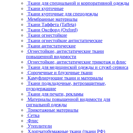
Ткани для специальной и корпоративной одежды
Ткани курточные
Ткани курточные для спецодежды
Мембранные материалы
Ткани Таффета (Taffeta)
Ткани Оксфорд (Oxford)
Ткани огнестойкие
Ткани огнестойкие антистатические
Ткани антистатические
Огнестойкие, антистатические ткани
повышенной видимости
Огнестойкие, антистатические трикотаж и флис
Ткани для медицинской одежды и служб сервиса
Сорочечные и блузочные ткани
Камуфлирующие ткани и материалы
Ткани подкладочные, ветрозащитные,
пуходержащие
Ткани для печати, рекламы
Материалы повышенной видимости для
сигнальной одежды
Трикотажные материалы
Сетка
Флис
Утеплители
Хлопчатобумажные ткани (ткани РФ)