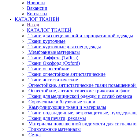
Новости
Вакансии
Контакты
КАТАЛОГ ТКАНЕЙ
Назад
КАТАЛОГ ТКАНЕЙ
Ткани для специальной и корпоративной одежды
Ткани курточные
Ткани курточные для спецодежды
Мембранные материалы
Ткани Таффета (Taffeta)
Ткани Оксфорд (Oxford)
Ткани огнестойкие
Ткани огнестойкие антистатические
Ткани антистатические
Огнестойкие, антистатические ткани повышенной
Огнестойкие, антистатические трикотаж и флис
Ткани для медицинской одежды и служб сервиса
Сорочечные и блузочные ткани
Камуфлирующие ткани и материалы
Ткани подкладочные, ветрозащитные, пуходержащ
Ткани для печати, рекламы
Материалы повышенной видимости для сигнально
Трикотажные материалы
Сетка