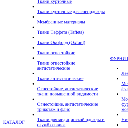
Ткани курточные
Ткани курточные для спецодежды
Мембранные материалы
Ткани Таффета (Taffeta)
Ткани Оксфорд (Oxford)
Ткани огнестойкие
ФУРНИ
Ткани огнестойкие
антистатические
Ле
Ткани антистатические
Ме
Огнестойкие, антистатические
фу
ткани повышенной видимости
Мо
Огнестойкие, антистатические
фу
трикотаж и флис
мо
Ткани для медицинской одежды и
Ни
КАТАЛОГ
служб сервиса