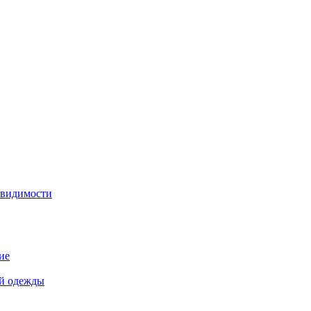
 видимости
ие
й одежды