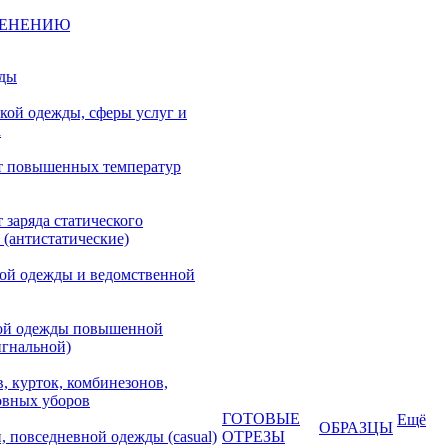
МЕНЕНИЮ
жды
кой одежды, сферы услуг и
а
т повышенных температур
 заряда статического
 (антистатические)
кой одежды и ведомственной
ой одежды повышенной
игнальной)
, курток, комбинезонов,
овных уборов
ГОТОВЫЕ
Ещё
ОБРАЗЦЫ
, повседневной одежды (casual)
ОТРЕЗЫ