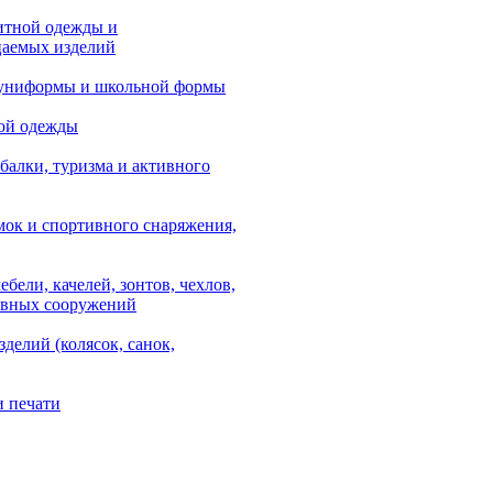
итной одежды и
аемых изделий
 униформы и школьной формы
ой одежды
балки, туризма и активного
мок и спортивного снаряжения,
ебели, качелей, зонтов, чехлов,
ывных сооружений
зделий (колясок, санок,
и печати