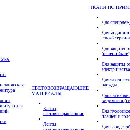
ТКАНИ ПО ПРИ
Для спецоде
Для медицинс
служб сервис
Для защиты о
(огнестойкие)
ТУРА
Для защиты от
электричества
нты
Для тактичес
таллическая
одежды
СВЕТОВОЗВРАЩАЮЩИЕ
рнитура
МАТЕРИАЛЫ
Для сигнальн
лнии,
видимости (с
рнитура для
Канты
лний
Для пуховиков
световозвращающие
плащей и гол
тки
Ленты
Для городской
световозвращающие