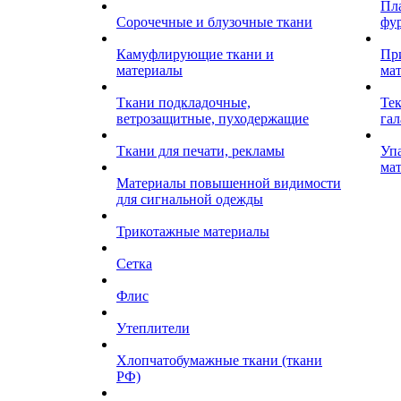
Пл
Сорочечные и блузочные ткани
фу
Камуфлирующие ткани и
Пр
материалы
ма
Ткани подкладочные,
Те
ветрозащитные, пуходержащие
гал
Ткани для печати, рекламы
Уп
ма
Материалы повышенной видимости
для сигнальной одежды
Трикотажные материалы
Сетка
Флис
Утеплители
Хлопчатобумажные ткани (ткани
РФ)