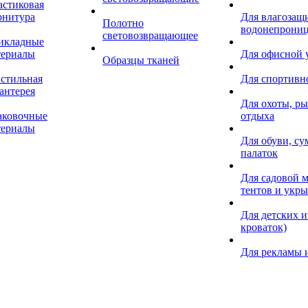
астиковая
рнитура
Для влагозащ
Полотно
водонепрониц
световозвращающее
икладные
териалы
Для офисной
Образцы тканей
кстильная
Для спортивн
антерея
Для охоты, ры
аковочные
отдыха
териалы
Для обуви, су
палаток
Для садовой м
тентов и укр
Для детских и
кроваток)
Для рекламы 