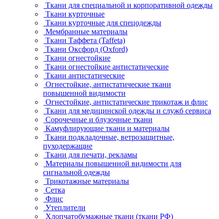
Ткани для специальной и корпоративной одежды
Ткани курточные
Ткани курточные для спецодежды
Мембранные материалы
Ткани Таффета (Taffeta)
Ткани Оксфорд (Oxford)
Ткани огнестойкие
Ткани огнестойкие антистатические
Ткани антистатические
Огнестойкие, антистатические ткани
повышенной видимости
Огнестойкие, антистатические трикотаж и флис
Ткани для медицинской одежды и служб сервиса
Сорочечные и блузочные ткани
Камуфлирующие ткани и материалы
Ткани подкладочные, ветрозащитные,
пуходержащие
Ткани для печати, рекламы
Материалы повышенной видимости для
сигнальной одежды
Трикотажные материалы
Сетка
Флис
Утеплители
Хлопчатобумажные ткани (ткани РФ)