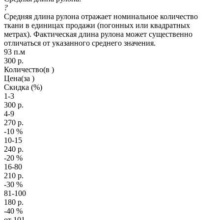
?
Средняя длина рулона отражает номинальное количество
ткани в единицах продажи (погонных или квадратных
метрах). Фактическая длина рулона может существенно
отличаться от указанного среднего значения.
93 п.м
300
р.
Количество
(в )
Цена
(за )
Скидка
(%)
1-3
300
р.
4-9
270
р.
-10
%
10-15
240
р.
-20
%
16-80
210
р.
-30
%
81-100
180
р.
-40
%
от 101