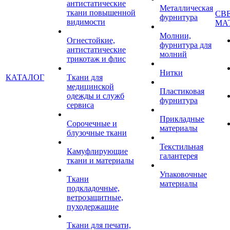
антистатические
Металлическая
ткани повышенной
СВ
фурнитура
видимости
МА
Молнии,
Огнестойкие,
фурнитура для
антистатические
молний
трикотаж и флис
Нитки
КАТАЛОГ
Ткани для
медицинской
Пластиковая
одежды и служб
фурнитура
сервиса
Прикладные
Сорочечные и
материалы
блузочные ткани
Текстильная
Камуфлирующие
галантерея
ткани и материалы
Упаковочные
Ткани
материалы
подкладочные,
ветрозащитные,
пуходержащие
Ткани для печати,