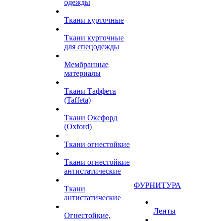
одежды
Ткани курточные
Ткани курточные
для спецодежды
Мембранные
материалы
Ткани Таффета
(Taffeta)
Ткани Оксфорд
(Oxford)
Ткани огнестойкие
Ткани огнестойкие
антистатические
ФУРНИТУРА
Ткани
антистатические
Ленты
Огнестойкие,