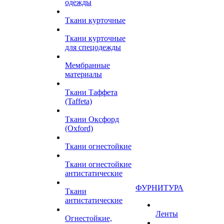
одежды
Ткани курточные
Ткани курточные
для спецодежды
Мембранные
материалы
Ткани Таффета
(Taffeta)
Ткани Оксфорд
(Oxford)
Ткани огнестойкие
Ткани огнестойкие
антистатические
ФУРНИТУРА
Ткани
антистатические
Ленты
Огнестойкие,