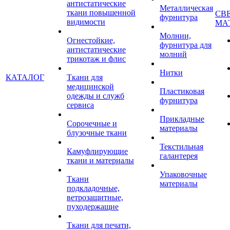
антистатические
Металлическая
ткани повышенной
СВ
фурнитура
видимости
МА
Молнии,
Огнестойкие,
фурнитура для
антистатические
молний
трикотаж и флис
Нитки
КАТАЛОГ
Ткани для
медицинской
Пластиковая
одежды и служб
фурнитура
сервиса
Прикладные
Сорочечные и
материалы
блузочные ткани
Текстильная
Камуфлирующие
галантерея
ткани и материалы
Упаковочные
Ткани
материалы
подкладочные,
ветрозащитные,
пуходержащие
Ткани для печати,