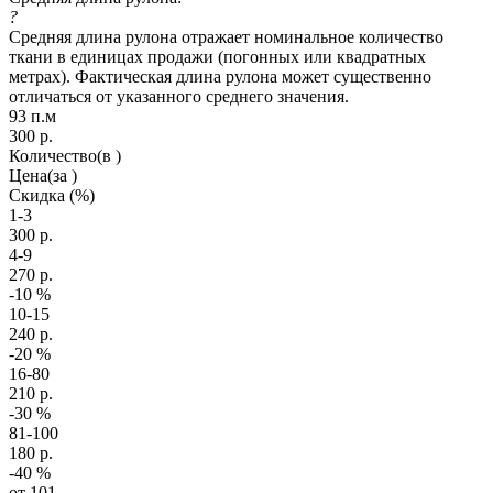
?
Средняя длина рулона отражает номинальное количество
ткани в единицах продажи (погонных или квадратных
метрах). Фактическая длина рулона может существенно
отличаться от указанного среднего значения.
93 п.м
300
р.
Количество
(в )
Цена
(за )
Скидка
(%)
1-3
300
р.
4-9
270
р.
-10
%
10-15
240
р.
-20
%
16-80
210
р.
-30
%
81-100
180
р.
-40
%
от 101