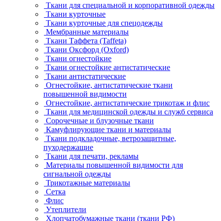
Ткани для специальной и корпоративной одежды
Ткани курточные
Ткани курточные для спецодежды
Мембранные материалы
Ткани Таффета (Taffeta)
Ткани Оксфорд (Oxford)
Ткани огнестойкие
Ткани огнестойкие антистатические
Ткани антистатические
Огнестойкие, антистатические ткани
повышенной видимости
Огнестойкие, антистатические трикотаж и флис
Ткани для медицинской одежды и служб сервиса
Сорочечные и блузочные ткани
Камуфлирующие ткани и материалы
Ткани подкладочные, ветрозащитные,
пуходержащие
Ткани для печати, рекламы
Материалы повышенной видимости для
сигнальной одежды
Трикотажные материалы
Сетка
Флис
Утеплители
Хлопчатобумажные ткани (ткани РФ)