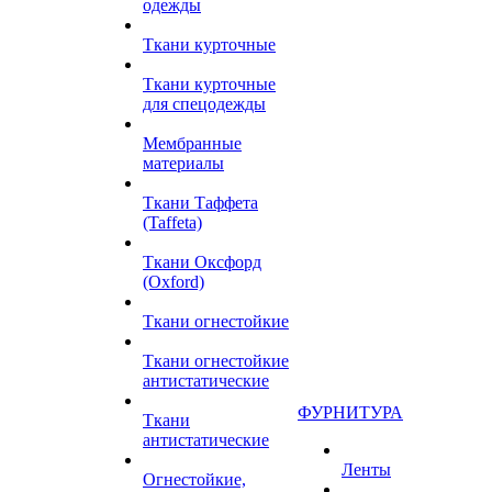
одежды
Ткани курточные
Ткани курточные
для спецодежды
Мембранные
материалы
Ткани Таффета
(Taffeta)
Ткани Оксфорд
(Oxford)
Ткани огнестойкие
Ткани огнестойкие
антистатические
ФУРНИТУРА
Ткани
антистатические
Ленты
Огнестойкие,