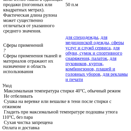
продажи (погонных или
50 п.м
квадратных метрах).
Фактическая длина рулона
может существенно
отличаться от указанного
среднего значения.
для спецодежды
,
для
медицинской одежды, сферы
Сферы применений
услуг и служб сервиса
,
для
?
обуви, сумок и спортивного
Сферы применения тканей и
снаряжения, палаток
,
для
материалов отражают их
пуховиков, курток,
назначение и область
комбинезонов, плащей и
использования
головных уборов
,
для рекламы
и печати
Уход
Максимальная температура стирки 40°C, обычный режим
Не отбеливать
Сушка на веревке или вешалке в тени после стирки с
отжимом
Гладить при максимальной температуре подошвы утюга
110°C, без пара
Сухая чистка запрещена
Оплата и доставка