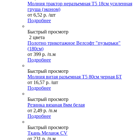
Молния трактор неразъемная Т5 18см усиленная
груша (эконом)
от
6,52 р.
/шт
Подробнее
Быстрый просмотр
2 цвета
Полотно трикотажное Велсофт "пузырьки"
(180см)
от
399 р.
/п.м
Подробнее
Быстрый просмотр
Молния витая разъемная Т5 80см черная БТ
от
16,57 р.
/шт
Подробнее
Быстрый просмотр
Резинка вязаная 8мм белая
от
2,49 р.
/п.м
Подробнее
Быстрый просмотр
Ткань Меланж CV
от
231 р.
/п.м