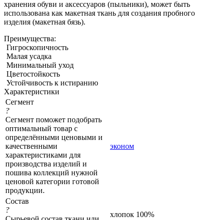
хранения обуви и аксессуаров (пыльники), может быть
использована как макетная ткань для создания пробного
изделия (макетная бязь).
Преимущества:
Гигроскопичность
Малая усадка
Минимальный уход
Цветостойкость
Устойчивость к истиранию
Характеристики
Сегмент
?
Сегмент поможет подобрать
оптимальный товар с
определёнными ценовыми и
качественными
эконом
характеристиками для
производства изделий и
пошива коллекций нужной
ценовой категории готовой
продукции.
Состав
?
хлопок 100%
Сырьевой состав ткани или