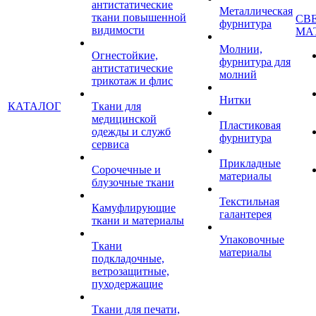
антистатические
Металлическая
ткани повышенной
СВ
фурнитура
видимости
МА
Молнии,
Огнестойкие,
фурнитура для
антистатические
молний
трикотаж и флис
Нитки
КАТАЛОГ
Ткани для
медицинской
Пластиковая
одежды и служб
фурнитура
сервиса
Прикладные
Сорочечные и
материалы
блузочные ткани
Текстильная
Камуфлирующие
галантерея
ткани и материалы
Упаковочные
Ткани
материалы
подкладочные,
ветрозащитные,
пуходержащие
Ткани для печати,