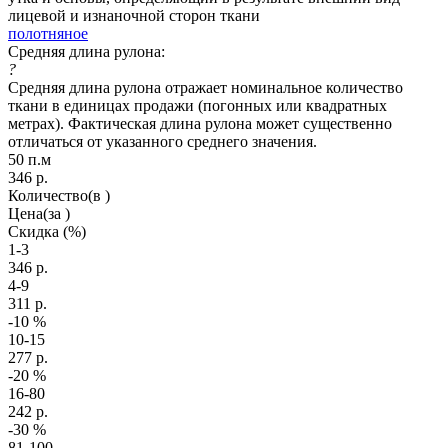
лицевой и изнаночной сторон ткани
полотняное
Средняя длина рулона:
?
Средняя длина рулона отражает номинальное количество
ткани в единицах продажи (погонных или квадратных
метрах). Фактическая длина рулона может существенно
отличаться от указанного среднего значения.
50 п.м
346
р.
Количество
(в )
Цена
(за )
Скидка
(%)
1-3
346
р.
4-9
311
р.
-10
%
10-15
277
р.
-20
%
16-80
242
р.
-30
%
81-100