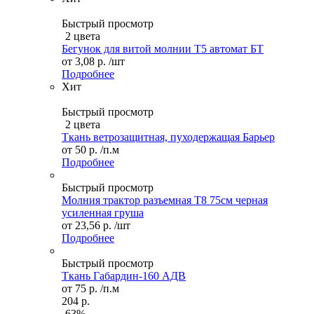
Быстрый просмотр
2 цвета
Бегунок для витой молнии Т5 автомат БТ
от
3,08 р.
/шт
Подробнее
Хит
Быстрый просмотр
2 цвета
Ткань ветрозащитная, пуходержащая Барьер
от
50 р.
/п.м
Подробнее
Быстрый просмотр
Молния трактор разъемная Т8 75см черная
усиленная груша
от
23,56 р.
/шт
Подробнее
Быстрый просмотр
Ткань Габардин-160 АДВ
от
75 р.
/п.м
204 р.
-63%