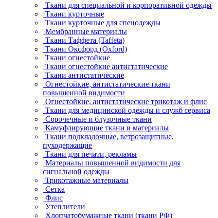
Ткани для специальной и корпоративной одежды
Ткани курточные
Ткани курточные для спецодежды
Мембранные материалы
Ткани Таффета (Taffeta)
Ткани Оксфорд (Oxford)
Ткани огнестойкие
Ткани огнестойкие антистатические
Ткани антистатические
Огнестойкие, антистатические ткани
повышенной видимости
Огнестойкие, антистатические трикотаж и флис
Ткани для медицинской одежды и служб сервиса
Сорочечные и блузочные ткани
Камуфлирующие ткани и материалы
Ткани подкладочные, ветрозащитные,
пуходержащие
Ткани для печати, рекламы
Материалы повышенной видимости для
сигнальной одежды
Трикотажные материалы
Сетка
Флис
Утеплители
Хлопчатобумажные ткани (ткани РФ)