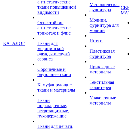
антистатические
Металлическая
ткани повышенной
СВ
фурнитура
видимости
МА
Молнии,
Огнестойкие,
фурнитура для
антистатические
молний
трикотаж и флис
Нитки
КАТАЛОГ
Ткани для
медицинской
Пластиковая
одежды и служб
фурнитура
сервиса
Прикладные
Сорочечные и
материалы
блузочные ткани
Текстильная
Камуфлирующие
галантерея
ткани и материалы
Упаковочные
Ткани
материалы
подкладочные,
ветрозащитные,
пуходержащие
Ткани для печати,