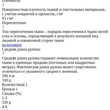
Плотность:
?
Поверхностная плотность тканей и текстильных материалов,
с учетом покрытий и пропиток, г/м²
93 г/м²
Переплетение:
?
Тип переплетения ткани – порядок пересечения в ткани нитей
утка и основы, определяющий в результате внешний вид
лицевой и изнаночной сторон ткани
полотняное
Средняя длина рулона:
?
Средняя длина рулона отражает номинальное количество
ткани в единицах продажи (погонных или квадратных
метрах). Фактическая длина рулона может существенно
отличаться от указанного среднего значения.
106 п.м
330
р.
Количество
(в )
Цена
(за )
Скидка
(%)
1-3
330
р.
4-9