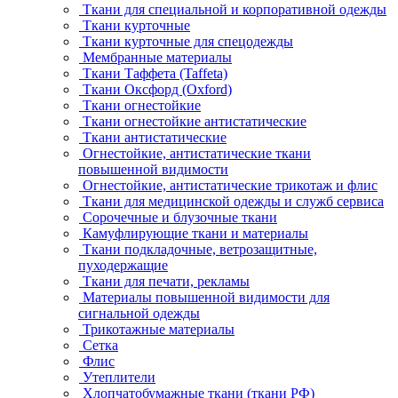
Ткани для специальной и корпоративной одежды
Ткани курточные
Ткани курточные для спецодежды
Мембранные материалы
Ткани Таффета (Taffeta)
Ткани Оксфорд (Oxford)
Ткани огнестойкие
Ткани огнестойкие антистатические
Ткани антистатические
Огнестойкие, антистатические ткани
повышенной видимости
Огнестойкие, антистатические трикотаж и флис
Ткани для медицинской одежды и служб сервиса
Сорочечные и блузочные ткани
Камуфлирующие ткани и материалы
Ткани подкладочные, ветрозащитные,
пуходержащие
Ткани для печати, рекламы
Материалы повышенной видимости для
сигнальной одежды
Трикотажные материалы
Сетка
Флис
Утеплители
Хлопчатобумажные ткани (ткани РФ)