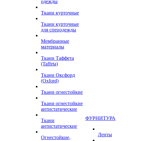
одежды
Ткани курточные
Ткани курточные
для спецодежды
Мембранные
материалы
Ткани Таффета
(Taffeta)
Ткани Оксфорд
(Oxford)
Ткани огнестойкие
Ткани огнестойкие
антистатические
ФУРНИТУРА
Ткани
антистатические
Ленты
Огнестойкие,